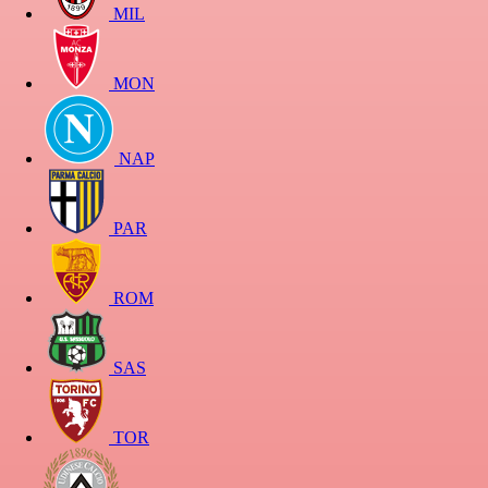
MIL
MON
NAP
PAR
ROM
SAS
TOR