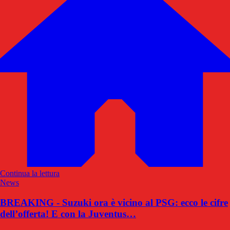
Continua la lettura
News
BREAKING - Suzuki ora è vicino al PSG: ecco le cifre
dell’offerta! E con la Juventus…