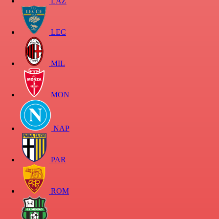
LAZ
LEC
MIL
MON
NAP
PAR
ROM