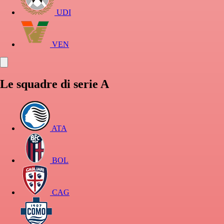
UDI
VEN
Le squadre di serie A
ATA
BOL
CAG