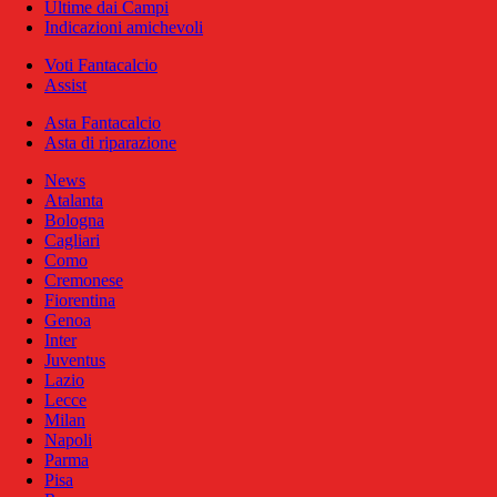
Ultime dai Campi
Indicazioni amichevoli
Voti Fantacalcio
Assist
Asta Fantacalcio
Asta di riparazione
News
Atalanta
Bologna
Cagliari
Como
Cremonese
Fiorentina
Genoa
Inter
Juventus
Lazio
Lecce
Milan
Napoli
Parma
Pisa