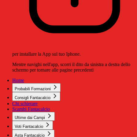
per installare la App sul tuo Iphone.
Mentre navighi nell'app, scorri il dito da sinistra a destra dello
schermo per tornare alle pagine precedenti
Home
Probabili Formazioni
Consigli Fantacalcio
Chi schierare
Scambi Fantacalcio
Ultime dai Campi
Voti Fantacalcio
Asta Fantacalcio