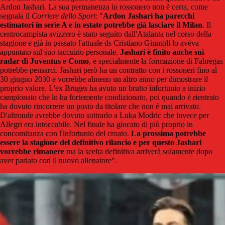
Ardon Jashari. La sua permanenza in rossonero non è certa, come
segnala il
Corriere dello Sport
:
"
Ardon Jashari ha parecchi
estimatori in serie A e in estate potrebbe già lasciare il Milan
. Il
centrocampista svizzero è stato seguito dall'Atalanta nel corso della
stagione e già in passato l'attuale ds Cristiano Giuntoli lo aveva
appuntato sul suo taccuino personale.
Jashari è finito anche sui
radar di Juventus e Como
, e specialmente la formazione di Fabregas
potrebbe pensarci. Jashari però ha un contratto con i rossoneri fino al
30 giugno 2030 e vorrebbe almeno un altro anno per dimostrare il
proprio valore. L'ex Bruges ha avuto un brutto infortunio a inizio
campionato che lo ha fortemente condizionato, poi quando è rientrato
ha dovuto rincorrere un posto da titolare che non è mai arrivato.
D'altronde avrebbe dovuto sottrarlo a Luka Modric che invece per
Allegri era intoccabile. Nel finale ha giocato di più proprio in
concomitanza con l'infortunio del croato.
La prossima potrebbe
essere la stagione del definitivo rilancio e per questo Jashari
vorrebbe rimanere
ma la scelta definitiva arriverà solamente dopo
aver parlato con il nuovo allenatore".