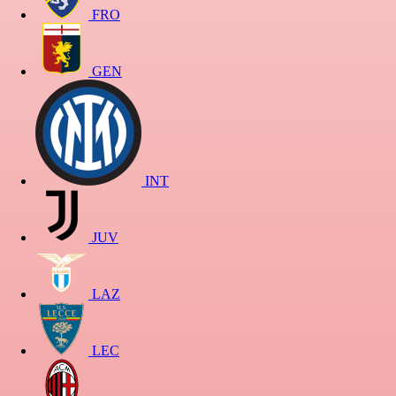
FRO
GEN
INT
JUV
LAZ
LEC