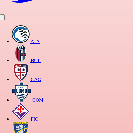
ATA
BOL
CAG
COM
FIO