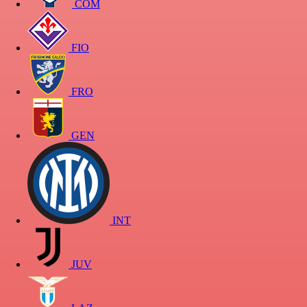
COM
FIO
FRO
GEN
INT
JUV