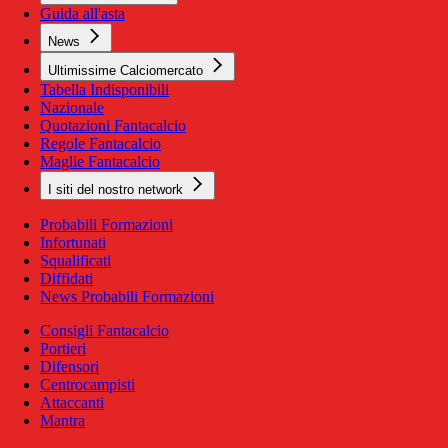
Guida all'asta
News
Ultimissime Calciomercato
Tabella Indisponibili
Nazionale
Quotazioni Fantacalcio
Regole Fantacalcio
Maglie Fantacalcio
I siti del nostro network
Probabili Formazioni
Infortunati
Squalificati
Diffidati
News Probabili Formazioni
Consigli Fantacalcio
Portieri
Difensori
Centrocampisti
Attaccanti
Mantra