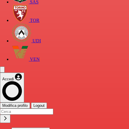
SAS
TOR
UDI
VEN
Accedi
Modifica profilo
Logout