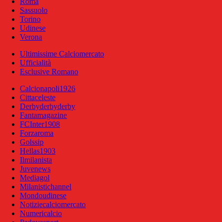
Roma
Sassuolo
Torino
Udinese
Verona
Ultimissime Calciomercato
Ufficialità
Esclusive Romano
Calcionapoli1926
Cittaceleste
Derbyderbyderby
Fantamagazine
FCInter1908
Forzaroma
Golssip
Hellas1903
Ilmilanista
Juvenews
Mediagol
Milanistichannel
Mondoudinese
Notiziecalciomercato
Numericalcio