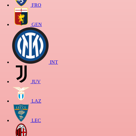
FRO
GEN
INT
JUV
LAZ
LEC