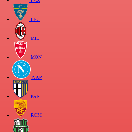
LAZ
LEC
MIL
MON
NAP
PAR
ROM