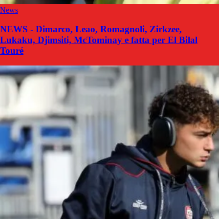
News
NEWS - Dimarco, Leao, Romagnoli, Zirkzee,
Lukaku, Djimsiti, McTominay e fatta per El Bilal
Touré