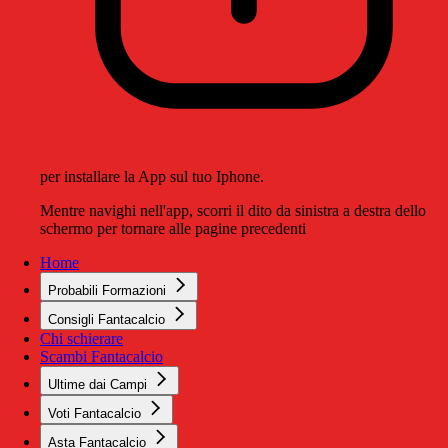
per installare la App sul tuo Iphone.
Mentre navighi nell'app, scorri il dito da sinistra a destra dello
schermo per tornare alle pagine precedenti
Home
Probabili Formazioni
Consigli Fantacalcio
Chi schierare
Scambi Fantacalcio
Ultime dai Campi
Voti Fantacalcio
Asta Fantacalcio