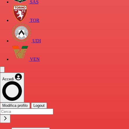
SAS
TOR
UDI
VEN
Accedi
Modifica profilo
Logout