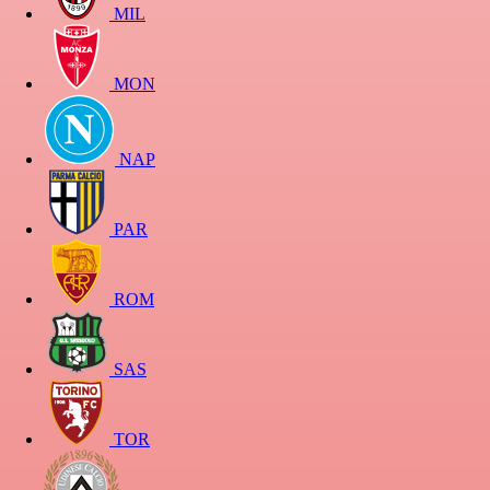
MIL
MON
NAP
PAR
ROM
SAS
TOR