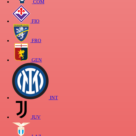
COM
FIO
FRO
GEN
INT
JUV