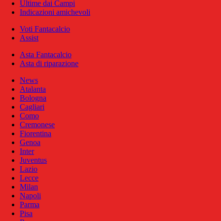
Ultime dai Campi
Indicazioni amichevoli
Voti Fantacalcio
Assist
Asta Fantacalcio
Asta di riparazione
News
Atalanta
Bologna
Cagliari
Como
Cremonese
Fiorentina
Genoa
Inter
Juventus
Lazio
Lecce
Milan
Napoli
Parma
Pisa