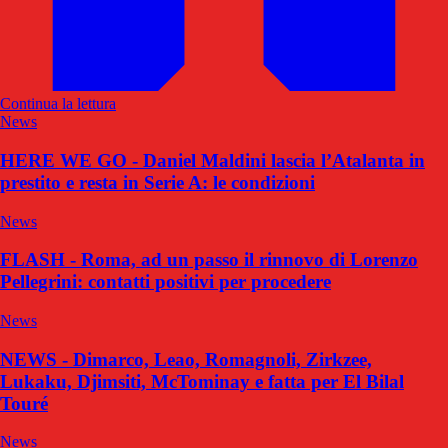
Continua la lettura
News
HERE WE GO - Daniel Maldini lascia l’Atalanta in
prestito e resta in Serie A: le condizioni
News
FLASH - Roma, ad un passo il rinnovo di Lorenzo
Pellegrini: contatti positivi per procedere
News
NEWS - Dimarco, Leao, Romagnoli, Zirkzee,
Lukaku, Djimsiti, McTominay e fatta per El Bilal
Touré
News