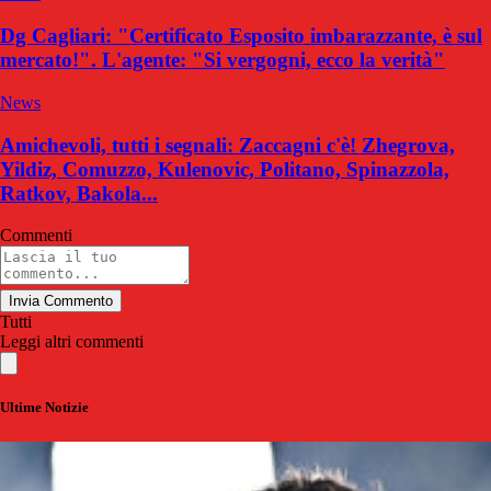
Dg Cagliari: "Certificato Esposito imbarazzante, è sul
mercato!". L'agente: "Si vergogni, ecco la verità"
News
Amichevoli, tutti i segnali: Zaccagni c'è! Zhegrova,
Yildiz, Comuzzo, Kulenovic, Politano, Spinazzola,
Ratkov, Bakola...
Commenti
Invia Commento
Tutti
Leggi altri commenti
Ultime Notizie