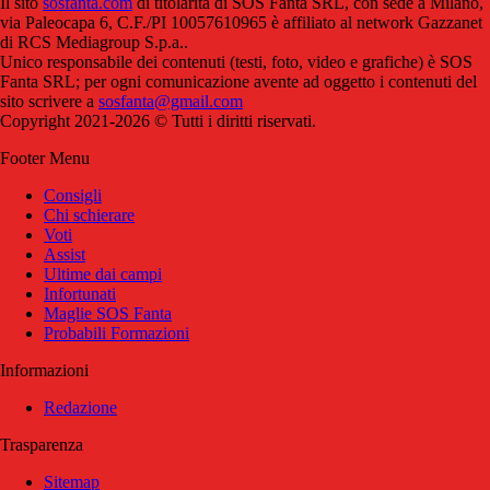
Il sito
sosfanta.com
di titolarità di SOS Fanta SRL, con sede a Milano,
via Paleocapa 6, C.F./PI 10057610965 è affiliato al network Gazzanet
di RCS Mediagroup S.p.a..
Unico responsabile dei contenuti (testi, foto, video e grafiche) è SOS
Fanta SRL; per ogni comunicazione avente ad oggetto i contenuti del
sito scrivere a
sosfanta@gmail.com
Copyright 2021-2026 © Tutti i diritti riservati.
Footer Menu
Consigli
Chi schierare
Voti
Assist
Ultime dai campi
Infortunati
Maglie SOS Fanta
Probabili Formazioni
Informazioni
Redazione
Trasparenza
Sitemap