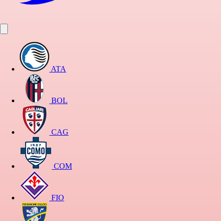
ATA
BOL
CAG
COM
FIO