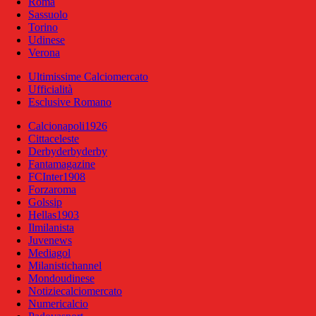
Roma
Sassuolo
Torino
Udinese
Verona
Ultimissime Calciomercato
Ufficialità
Esclusive Romano
Calcionapoli1926
Cittaceleste
Derbyderbyderby
Fantamagazine
FCInter1908
Forzaroma
Golssip
Hellas1903
Ilmilanista
Juvenews
Mediagol
Milanistichannel
Mondoudinese
Notiziecalciomercato
Numericalcio