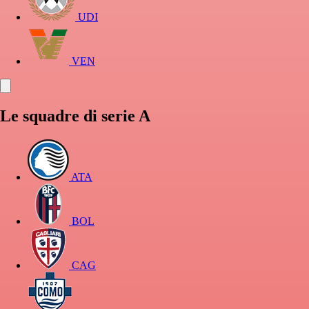
UDI
VEN
Le squadre di serie A
ATA
BOL
CAG