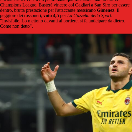
Champions League. Basterà vincere col Cagliari a San Siro per essere
dentro, brutta prestazione per l'attaccante messicano
Gimenez
. Il
peggiore dei rossoneri,
voto 4,5
per
La Gazzetta dello Sport
:
"Invisibile. Lo mettono davanti al portiere, si fa anticipare da dietro.
Come non detto".