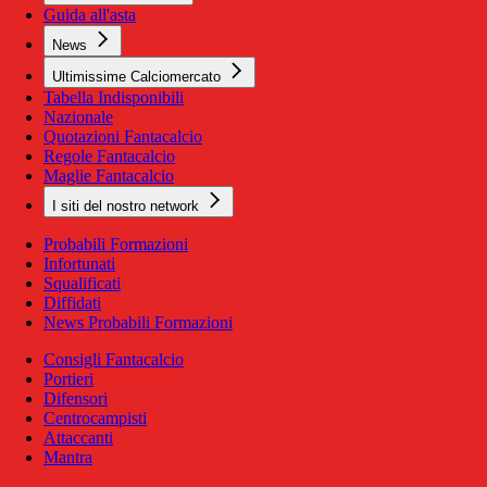
Guida all'asta
News
Ultimissime Calciomercato
Tabella Indisponibili
Nazionale
Quotazioni Fantacalcio
Regole Fantacalcio
Maglie Fantacalcio
I siti del nostro network
Probabili Formazioni
Infortunati
Squalificati
Diffidati
News Probabili Formazioni
Consigli Fantacalcio
Portieri
Difensori
Centrocampisti
Attaccanti
Mantra