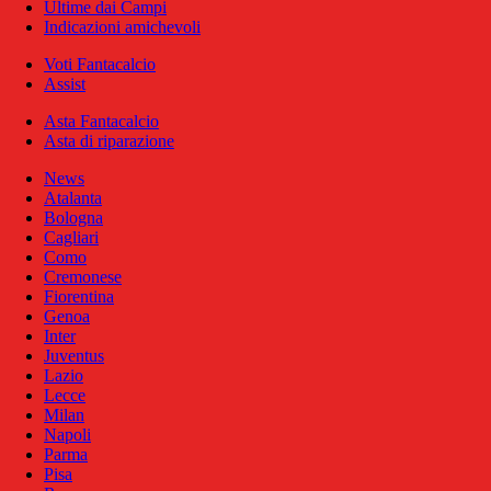
Ultime dai Campi
Indicazioni amichevoli
Voti Fantacalcio
Assist
Asta Fantacalcio
Asta di riparazione
News
Atalanta
Bologna
Cagliari
Como
Cremonese
Fiorentina
Genoa
Inter
Juventus
Lazio
Lecce
Milan
Napoli
Parma
Pisa