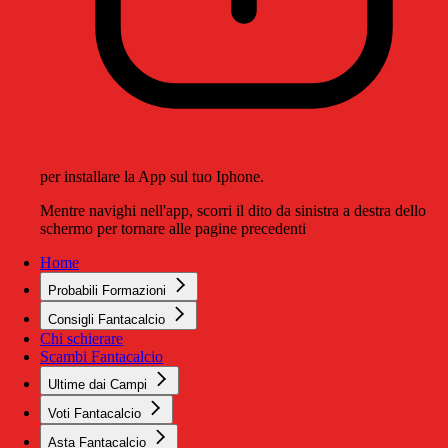
per installare la App sul tuo Iphone.
Mentre navighi nell'app, scorri il dito da sinistra a destra dello
schermo per tornare alle pagine precedenti
Home
Probabili Formazioni
Consigli Fantacalcio
Chi schierare
Scambi Fantacalcio
Ultime dai Campi
Voti Fantacalcio
Asta Fantacalcio