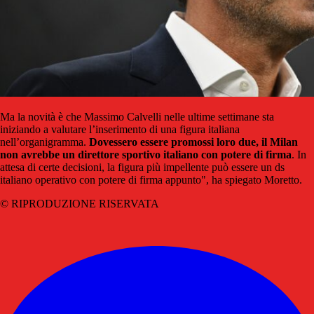
Ma la novità è che Massimo Calvelli nelle ultime settimane sta
iniziando a valutare l’inserimento di una figura italiana
nell’organigramma.
Dovessero essere promossi loro due, il Milan
non avrebbe un direttore sportivo italiano con potere di firma
. In
attesa di certe decisioni, la figura più impellente può essere un ds
italiano operativo con potere di firma appunto", ha spiegato Moretto.
© RIPRODUZIONE RISERVATA