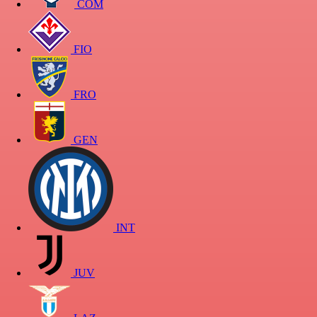
COM
FIO
FRO
GEN
INT
JUV