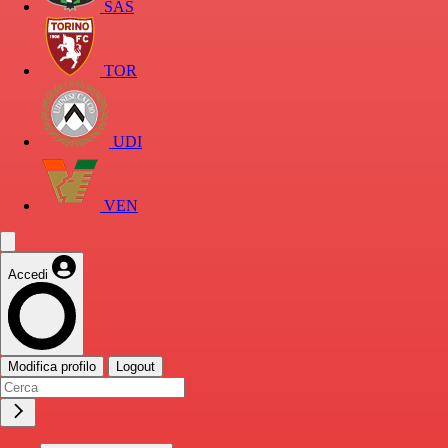
SAS
TOR
UDI
VEN
Accedi
Modifica profilo
Logout