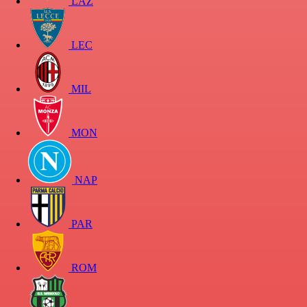
LAZ
LEC
MIL
MON
NAP
PAR
ROM