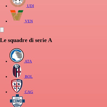
UDI
VEN
Le squadre di serie A
ATA
BOL
CAG