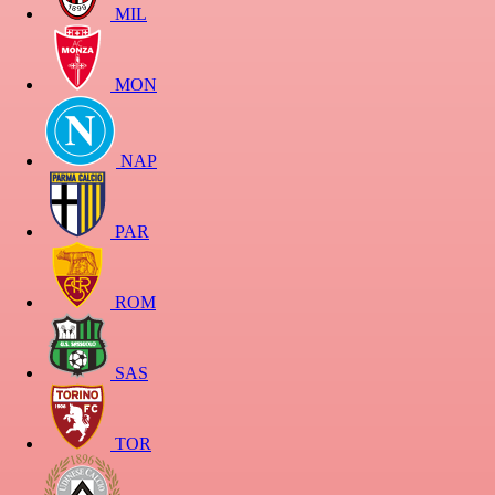
MIL
MON
NAP
PAR
ROM
SAS
TOR