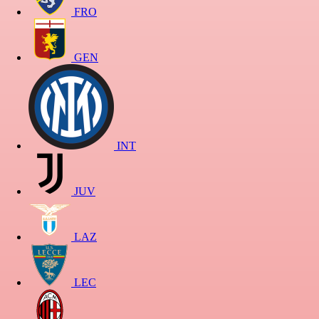
FRO
GEN
INT
JUV
LAZ
LEC