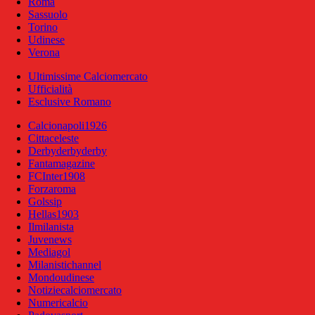
Roma
Sassuolo
Torino
Udinese
Verona
Ultimissime Calciomercato
Ufficialità
Esclusive Romano
Calcionapoli1926
Cittaceleste
Derbyderbyderby
Fantamagazine
FCInter1908
Forzaroma
Golssip
Hellas1903
Ilmilanista
Juvenews
Mediagol
Milanistichannel
Mondoudinese
Notiziecalciomercato
Numericalcio