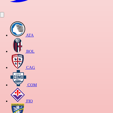
ATA
BOL
CAG
COM
FIO