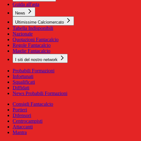
Guida all'asta
News
Ultimissime Calciomercato
Tabella Indisponibili
Nazionale
Quotazioni Fantacalcio
Regole Fantacalcio
Maglie Fantacalcio
I siti del nostro network
Probabili Formazioni
Infortunati
Squalificati
Diffidati
News Probabili Formazioni
Consigli Fantacalcio
Portieri
Difensori
Centrocampisti
Attaccanti
Mantra