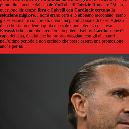
punto direttamente dal canale YouTube di Fabrizio Romano: "Milan,
questione dirigenza:
Ibra e Calvelli con Cardinale cercano la
soluzione migliore
. I nomi erano certi e lo abbiamo raccontato, erano
già selezionati e concordati, c’era una pianificazione di base. Adesso
dico che sta prendendo quota una soluzione interna, con Jovan
Kirovski
che potrebbe prendere più potere. Bobby
Gardiner
che è il
capo dei data, è colui che ha proprio viaggiato con gli allenatori
nell’ultimo periodo e non escludo che possa esserci una promozione
anche per lui.