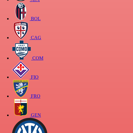
BOL
CAG
COM
FIO
FRO
GEN