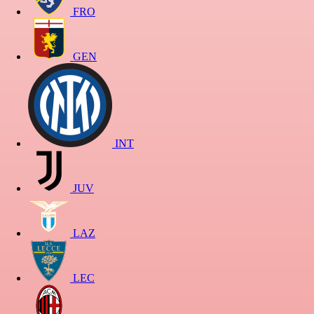
FRO
GEN
INT
JUV
LAZ
LEC