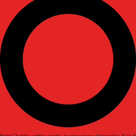
Walid Cheddira cambia squadra, ma resta ancora al fantacalcio. Ecco il