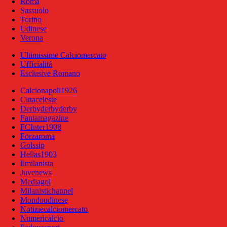
Roma
Sassuolo
Torino
Udinese
Verona
Ultimissime Calciomercato
Ufficialità
Esclusive Romano
Calcionapoli1926
Cittaceleste
Derbyderbyderby
Fantamagazine
FCInter1908
Forzaroma
Golssip
Hellas1903
Ilmilanista
Juvenews
Mediagol
Milanistichannel
Mondoudinese
Notiziecalciomercato
Numericalcio