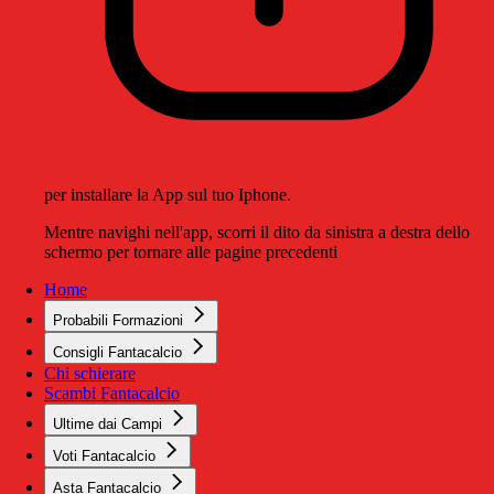
per installare la App sul tuo Iphone.
Mentre navighi nell'app, scorri il dito da sinistra a destra dello
schermo per tornare alle pagine precedenti
Home
Probabili Formazioni
Consigli Fantacalcio
Chi schierare
Scambi Fantacalcio
Ultime dai Campi
Voti Fantacalcio
Asta Fantacalcio