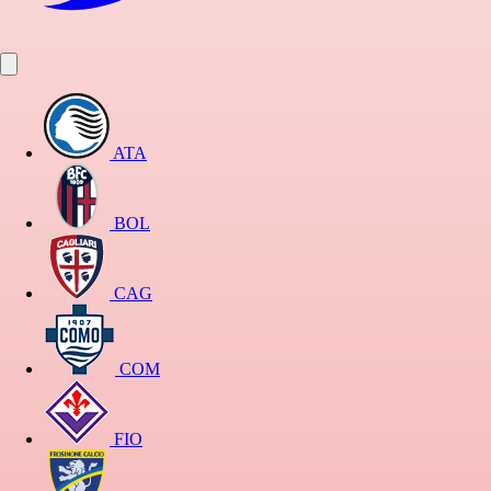
ATA
BOL
CAG
COM
FIO