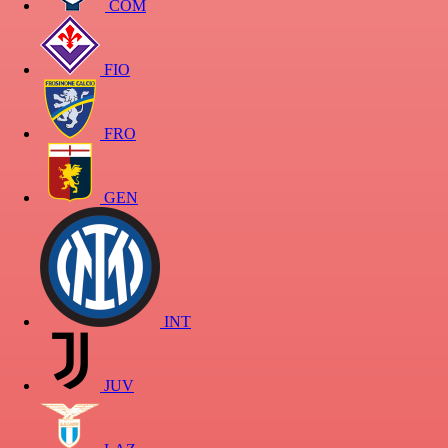
COM
FIO
FRO
GEN
INT
JUV