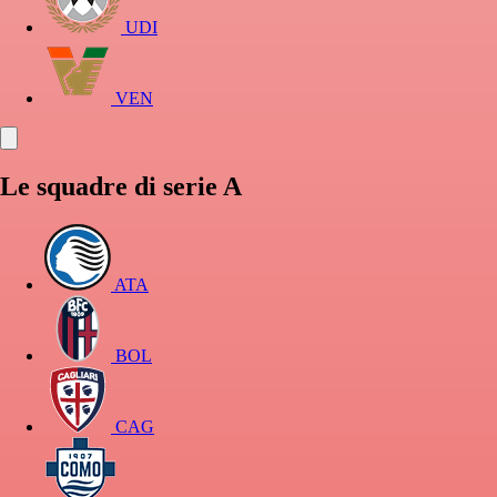
UDI
VEN
Le squadre di serie A
ATA
BOL
CAG