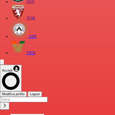
SAS
TOR
UDI
VEN
Accedi
Modifica profilo
Logout