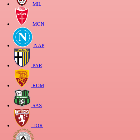
MIL
MON
NAP
PAR
ROM
SAS
TOR