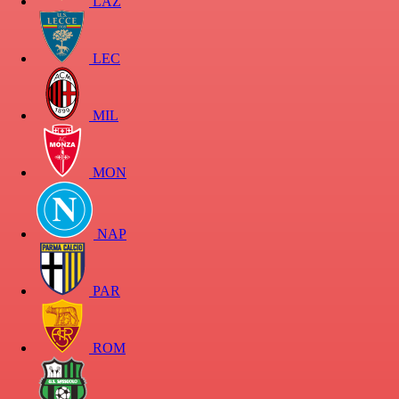
LAZ
LEC
MIL
MON
NAP
PAR
ROM