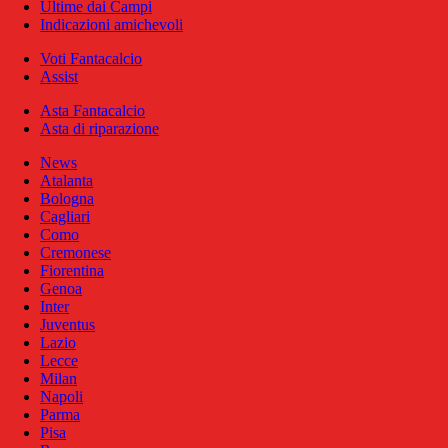
Ultime dai Campi
Indicazioni amichevoli
Voti Fantacalcio
Assist
Asta Fantacalcio
Asta di riparazione
News
Atalanta
Bologna
Cagliari
Como
Cremonese
Fiorentina
Genoa
Inter
Juventus
Lazio
Lecce
Milan
Napoli
Parma
Pisa