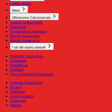
Guida all'asta
News
Ultimissime Calciomercato
Tabella Indisponibili
Nazionale
Quotazioni Fantacalcio
Regole Fantacalcio
Maglie Fantacalcio
I siti del nostro network
Probabili Formazioni
Infortunati
Squalificati
Diffidati
News Probabili Formazioni
Consigli Fantacalcio
Portieri
Difensori
Centrocampisti
Attaccanti
Mantra