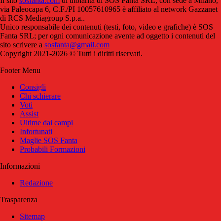
Il sito
sosfanta.com
di titolarità di SOS Fanta SRL, con sede a Milano,
via Paleocapa 6, C.F./PI 10057610965 è affiliato al network Gazzanet
di RCS Mediagroup S.p.a..
Unico responsabile dei contenuti (testi, foto, video e grafiche) è SOS
Fanta SRL; per ogni comunicazione avente ad oggetto i contenuti del
sito scrivere a
sosfanta@gmail.com
Copyright 2021-2026 © Tutti i diritti riservati.
Footer Menu
Consigli
Chi schierare
Voti
Assist
Ultime dai campi
Infortunati
Maglie SOS Fanta
Probabili Formazioni
Informazioni
Redazione
Trasparenza
Sitemap