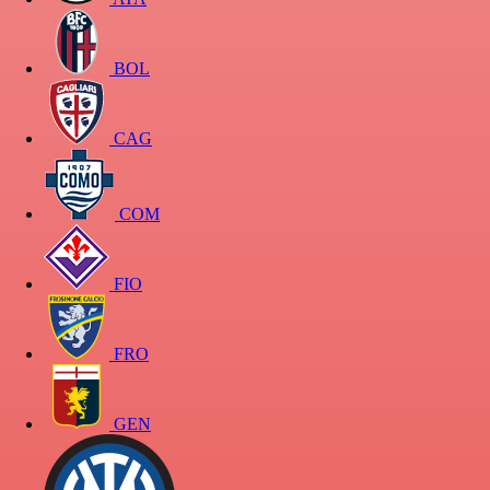
BOL
CAG
COM
FIO
FRO
GEN