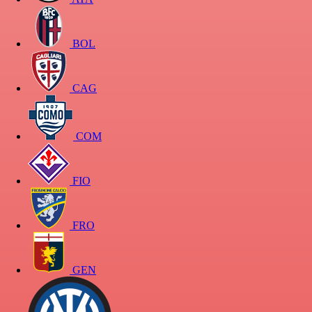
BOL
CAG
COM
FIO
FRO
GEN