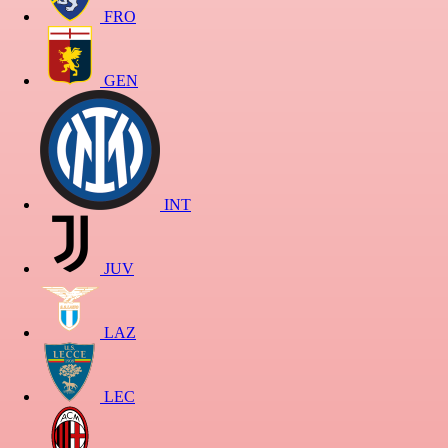
FRO
GEN
INT
JUV
LAZ
LEC