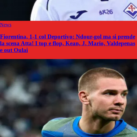
News
Fiorentina, 1-1 col Deportivo: Ndour-gol ma si prende
la scena Atta! I top e flop, Kean, J. Mario, Valdepenas
e out Oulai