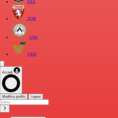
SAS
TOR
UDI
VEN
Accedi
Modifica profilo
Logout