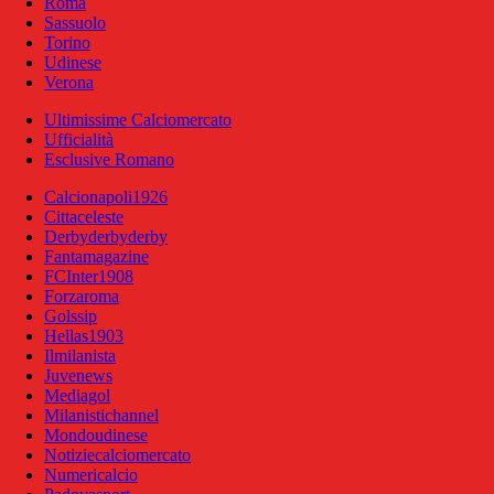
Roma
Sassuolo
Torino
Udinese
Verona
Ultimissime Calciomercato
Ufficialità
Esclusive Romano
Calcionapoli1926
Cittaceleste
Derbyderbyderby
Fantamagazine
FCInter1908
Forzaroma
Golssip
Hellas1903
Ilmilanista
Juvenews
Mediagol
Milanistichannel
Mondoudinese
Notiziecalciomercato
Numericalcio