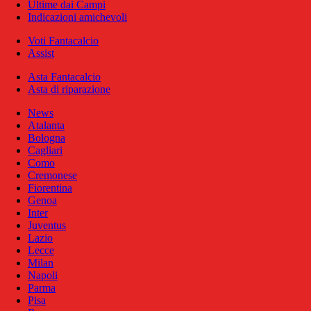
Ultime dai Campi
Indicazioni amichevoli
Voti Fantacalcio
Assist
Asta Fantacalcio
Asta di riparazione
News
Atalanta
Bologna
Cagliari
Como
Cremonese
Fiorentina
Genoa
Inter
Juventus
Lazio
Lecce
Milan
Napoli
Parma
Pisa