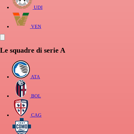
UDI
VEN
Le squadre di serie A
ATA
BOL
CAG