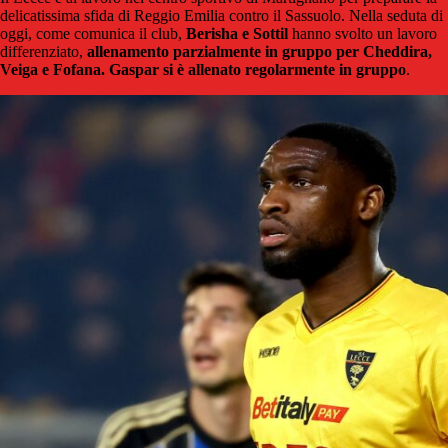
delicatissima sfida di Reggio Emilia contro il Sassuolo. Nella seduta di
oggi, come comunica il club,
Berisha e Sottil
hanno svolto un lavoro
differenziato,
allenamento parzialmente in gruppo per Cheddira,
Veiga e Fofana. Gaspar si è allenato regolarmente in gruppo
.