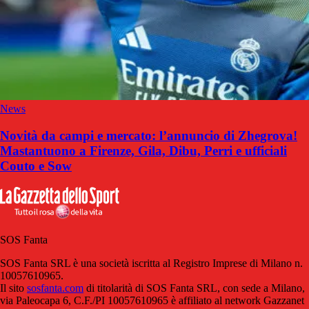
News
Novità da campi e mercato: l’annuncio di Zhegrova!
Mastantuono a Firenze, Gila, Dibu, Perri e ufficiali
Couto e Sow
SOS Fanta
SOS Fanta SRL è una società iscritta al Registro Imprese di Milano n.
10057610965.
Il sito
sosfanta.com
di titolarità di SOS Fanta SRL, con sede a Milano,
via Paleocapa 6, C.F./PI 10057610965 è affiliato al network Gazzanet