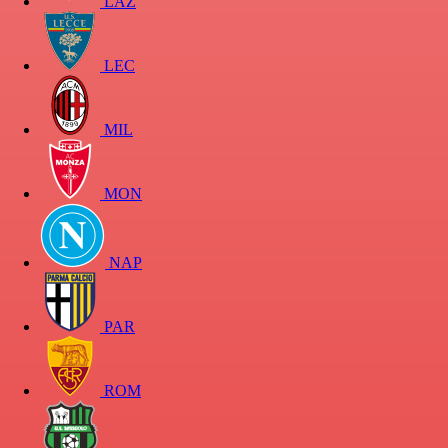
LAZ
LEC
MIL
MON
NAP
PAR
ROM