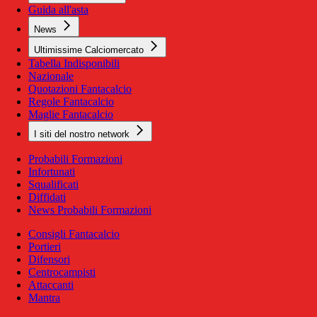
Guida all'asta
News
Ultimissime Calciomercato
Tabella Indisponibili
Nazionale
Quotazioni Fantacalcio
Regole Fantacalcio
Maglie Fantacalcio
I siti del nostro network
Probabili Formazioni
Infortunati
Squalificati
Diffidati
News Probabili Formazioni
Consigli Fantacalcio
Portieri
Difensori
Centrocampisti
Attaccanti
Mantra