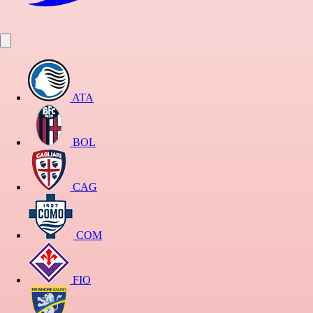
ATA
BOL
CAG
COM
FIO