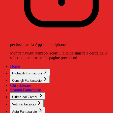
per installare la App sul tuo Iphone.
Mentre navighi nell'app, scorri il dito da sinistra a destra dello
schermo per tornare alle pagine precedenti
Home
Probabili Formazioni
Consigli Fantacalcio
Chi schierare
Scambi Fantacalcio
Ultime dai Campi
Voti Fantacalcio
Asta Fantacalcio