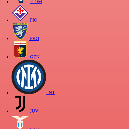
COM
FIO
FRO
GEN
INT
JUV