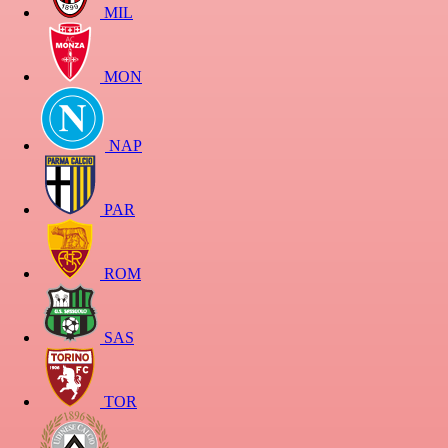
MIL
MON
NAP
PAR
ROM
SAS
TOR