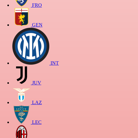
FRO
GEN
INT
JUV
LAZ
LEC