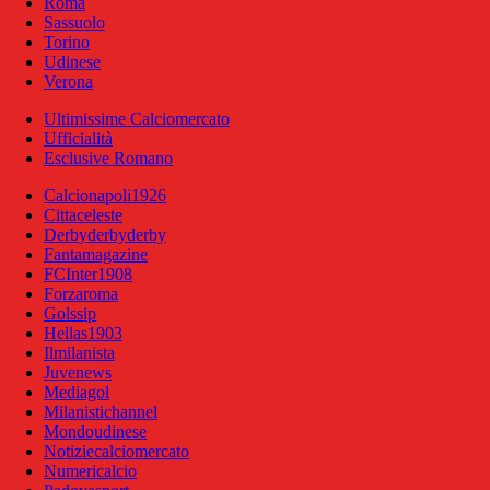
Roma
Sassuolo
Torino
Udinese
Verona
Ultimissime Calciomercato
Ufficialità
Esclusive Romano
Calcionapoli1926
Cittaceleste
Derbyderbyderby
Fantamagazine
FCInter1908
Forzaroma
Golssip
Hellas1903
Ilmilanista
Juvenews
Mediagol
Milanistichannel
Mondoudinese
Notiziecalciomercato
Numericalcio