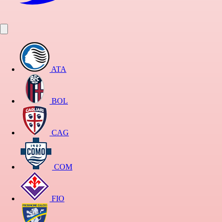
ATA
BOL
CAG
COM
FIO