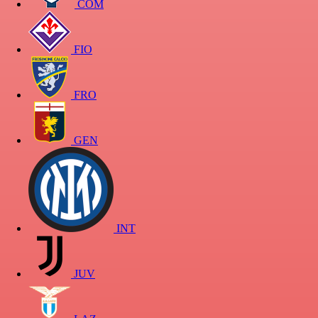
COM
FIO
FRO
GEN
INT
JUV