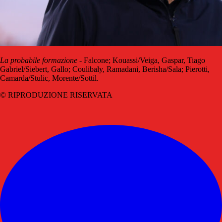
La probabile formazione
- Falcone; Kouassi/Veiga, Gaspar, Tiago
Gabriel/Siebert, Gallo; Coulibaly, Ramadani, Berisha/Sala; Pierotti,
Camarda/Stulic, Morente/Sottil.
© RIPRODUZIONE RISERVATA