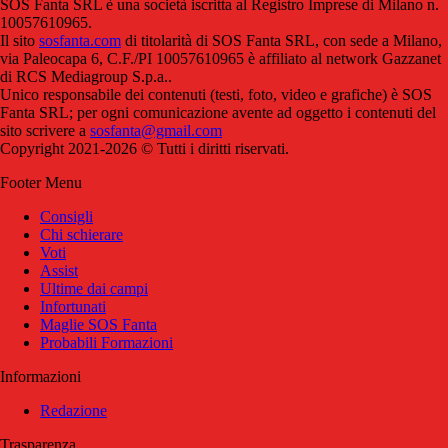
SOS Fanta SRL è una società iscritta al Registro Imprese di Milano n.
10057610965.
Il sito
sosfanta.com
di titolarità di SOS Fanta SRL, con sede a Milano,
via Paleocapa 6, C.F./PI 10057610965 è affiliato al network Gazzanet
di RCS Mediagroup S.p.a..
Unico responsabile dei contenuti (testi, foto, video e grafiche) è SOS
Fanta SRL; per ogni comunicazione avente ad oggetto i contenuti del
sito scrivere a
sosfanta@gmail.com
Copyright 2021-2026 © Tutti i diritti riservati.
Footer Menu
Consigli
Chi schierare
Voti
Assist
Ultime dai campi
Infortunati
Maglie SOS Fanta
Probabili Formazioni
Informazioni
Redazione
Trasparenza