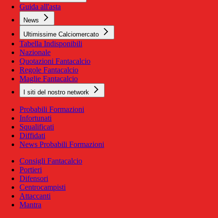
Guida all'asta
News
Ultimissime Calciomercato
Tabella Indisponibili
Nazionale
Quotazioni Fantacalcio
Regole Fantacalcio
Maglie Fantacalcio
I siti del nostro network
Probabili Formazioni
Infortunati
Squalificati
Diffidati
News Probabili Formazioni
Consigli Fantacalcio
Portieri
Difensori
Centrocampisti
Attaccanti
Mantra