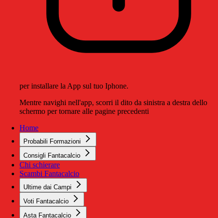
per installare la App sul tuo Iphone.
Mentre navighi nell'app, scorri il dito da sinistra a destra dello
schermo per tornare alle pagine precedenti
Home
Probabili Formazioni
Consigli Fantacalcio
Chi schierare
Scambi Fantacalcio
Ultime dai Campi
Voti Fantacalcio
Asta Fantacalcio