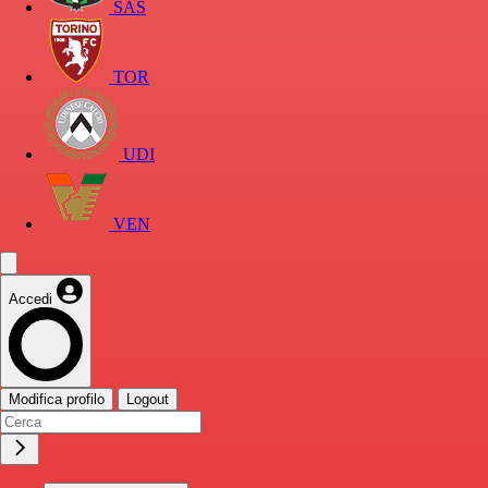
SAS
TOR
UDI
VEN
Accedi
Modifica profilo
Logout