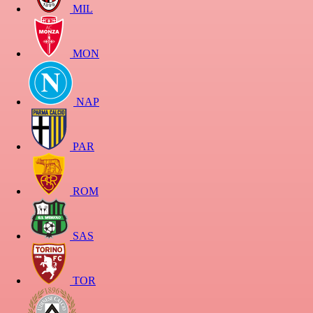
MIL
MON
NAP
PAR
ROM
SAS
TOR