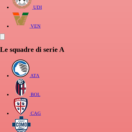
UDI
VEN
Le squadre di serie A
ATA
BOL
CAG