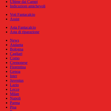
Ultime dai Campi
Indicazioni amichevoli
Voti Fantacalcio
Assist
Asta Fantacalcio
Asta di riparazione
News
Atalanta
Bologna
Cagliari
Como
Cremonese
Fiorentina
Genoa
Inter
Juventus
Lazio
Lecce
Milan
Napoli
Parma
Pisa