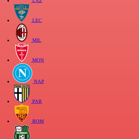
LAZ
LEC
MIL
MON
NAP
PAR
ROM