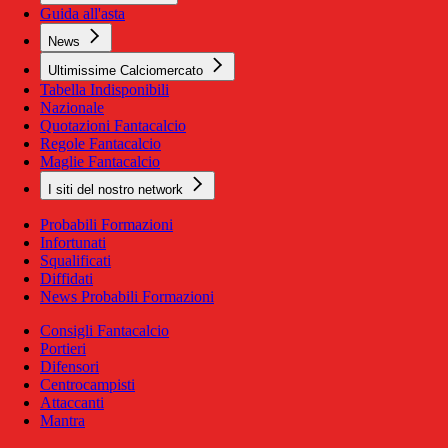
Guida all'asta
News
Ultimissime Calciomercato
Tabella Indisponibili
Nazionale
Quotazioni Fantacalcio
Regole Fantacalcio
Maglie Fantacalcio
I siti del nostro network
Probabili Formazioni
Infortunati
Squalificati
Diffidati
News Probabili Formazioni
Consigli Fantacalcio
Portieri
Difensori
Centrocampisti
Attaccanti
Mantra