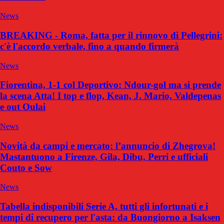
News
BREAKING - Roma, fatta per il rinnovo di Pellegrini:
c'è l'accordo verbale, fino a quando firmerà
News
Fiorentina, 1-1 col Deportivo: Ndour-gol ma si prende
la scena Atta! I top e flop, Kean, J. Mario, Valdepenas
e out Oulai
News
Novità da campi e mercato: l’annuncio di Zhegrova!
Mastantuono a Firenze, Gila, Dibu, Perri e ufficiali
Couto e Sow
News
Tabella indisponibili Serie A, tutti gli infortunati e i
tempi di recupero per l'asta: da Buongiorno a Isaksen