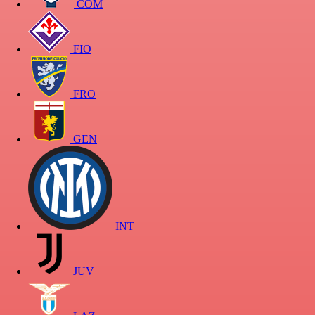
COM
FIO
FRO
GEN
INT
JUV