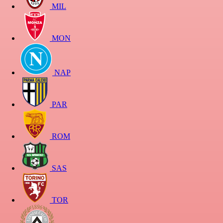
MIL
MON
NAP
PAR
ROM
SAS
TOR