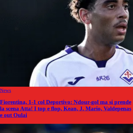
News
Fiorentina, 1-1 col Deportivo: Ndour-gol ma si prende
la scena Atta! I top e flop, Kean, J. Mario, Valdepenas
e out Oulai