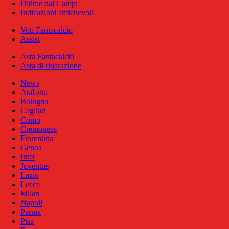
Ultime dai Campi
Indicazioni amichevoli
Voti Fantacalcio
Assist
Asta Fantacalcio
Asta di riparazione
News
Atalanta
Bologna
Cagliari
Como
Cremonese
Fiorentina
Genoa
Inter
Juventus
Lazio
Lecce
Milan
Napoli
Parma
Pisa