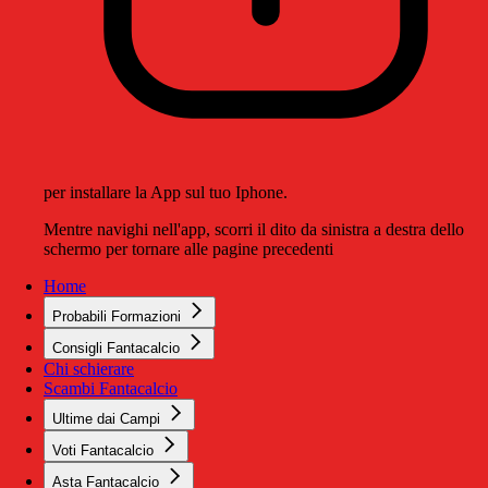
per installare la App sul tuo Iphone.
Mentre navighi nell'app, scorri il dito da sinistra a destra dello
schermo per tornare alle pagine precedenti
Home
Probabili Formazioni
Consigli Fantacalcio
Chi schierare
Scambi Fantacalcio
Ultime dai Campi
Voti Fantacalcio
Asta Fantacalcio