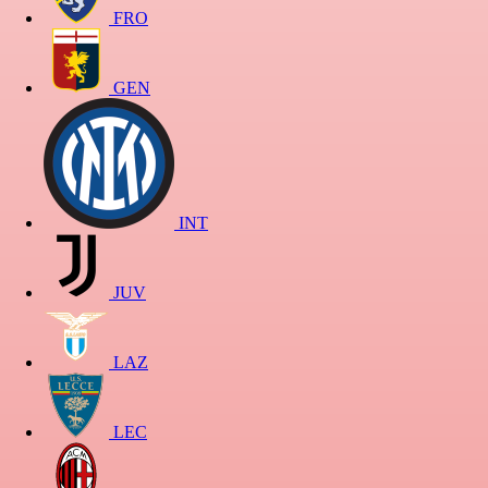
FRO
GEN
INT
JUV
LAZ
LEC