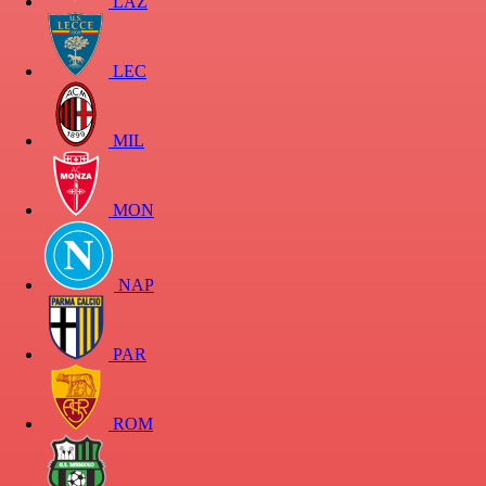
LAZ
LEC
MIL
MON
NAP
PAR
ROM