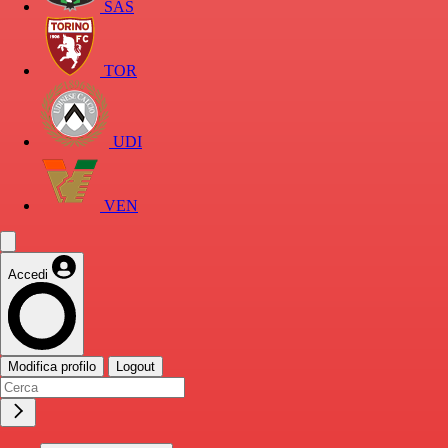
SAS
TOR
UDI
VEN
Accedi
Modifica profilo
Logout