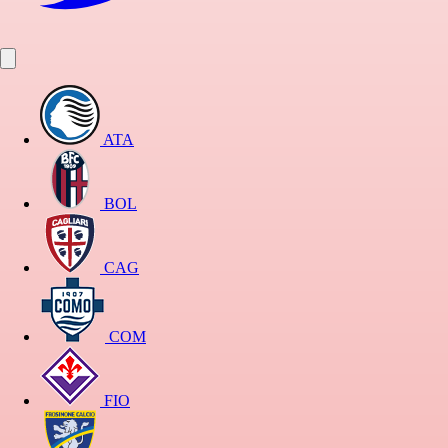
ATA
BOL
CAG
COM
FIO