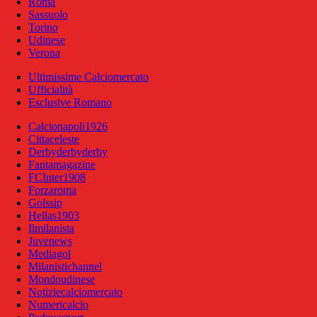
Roma
Sassuolo
Torino
Udinese
Verona
Ultimissime Calciomercato
Ufficialità
Esclusive Romano
Calcionapoli1926
Cittaceleste
Derbyderbyderby
Fantamagazine
FCInter1908
Forzaroma
Golssip
Hellas1903
Ilmilanista
Juvenews
Mediagol
Milanistichannel
Mondoudinese
Notiziecalciomercato
Numericalcio