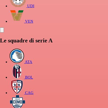
UDI
VEN
Le squadre di serie A
ATA
BOL
CAG