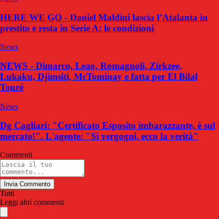
HERE WE GO - Daniel Maldini lascia l’Atalanta in
prestito e resta in Serie A: le condizioni
News
NEWS - Dimarco, Leao, Romagnoli, Zirkzee,
Lukaku, Djimsiti, McTominay e fatta per El Bilal
Touré
News
Dg Cagliari: "Certificato Esposito imbarazzante, è sul
mercato!". L'agente: "Si vergogni, ecco la verità"
Commenti
Invia Commento
Tutti
Leggi altri commenti