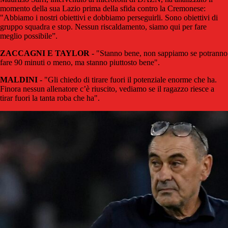
momento della sua Lazio prima della sfida contro la Cremonese:
"Abbiamo i nostri obiettivi e dobbiamo perseguirli. Sono obiettivi di
gruppo squadra e stop. Nessun riscaldamento, siamo qui per fare
meglio possibile”.
ZACCAGNI E TAYLOR
- "Stanno bene, non sappiamo se potranno
fare 90 minuti o meno, ma stanno piuttosto bene".
MALDINI
- "Gli chiedo di tirare fuori il potenziale enorme che ha.
Finora nessun allenatore c’è riuscito, vediamo se il ragazzo riesce a
tirar fuori la tanta roba che ha".