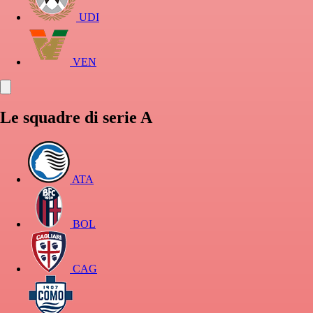
UDI
VEN
Le squadre di serie A
ATA
BOL
CAG