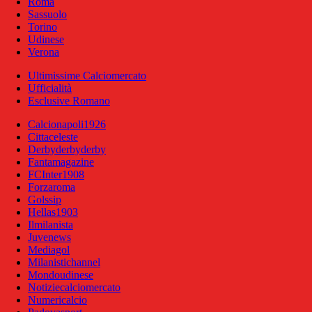
Roma
Sassuolo
Torino
Udinese
Verona
Ultimissime Calciomercato
Ufficialità
Esclusive Romano
Calcionapoli1926
Cittaceleste
Derbyderbyderby
Fantamagazine
FCInter1908
Forzaroma
Golssip
Hellas1903
Ilmilanista
Juvenews
Mediagol
Milanistichannel
Mondoudinese
Notiziecalciomercato
Numericalcio