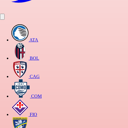
ATA
BOL
CAG
COM
FIO