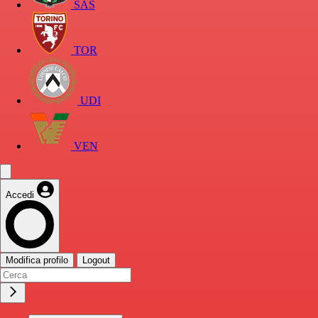
SAS
TOR
UDI
VEN
Accedi
Modifica profilo
Logout