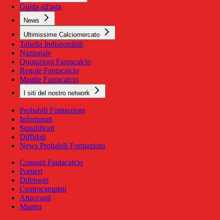
Guida all'asta
News
Ultimissime Calciomercato
Tabella Indisponibili
Nazionale
Quotazioni Fantacalcio
Regole Fantacalcio
Maglie Fantacalcio
I siti del nostro network
Probabili Formazioni
Infortunati
Squalificati
Diffidati
News Probabili Formazioni
Consigli Fantacalcio
Portieri
Difensori
Centrocampisti
Attaccanti
Mantra