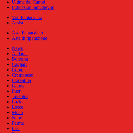
Ultime dai Campi
Indicazioni amichevoli
Voti Fantacalcio
Assist
Asta Fantacalcio
Asta di riparazione
News
Atalanta
Bologna
Cagliari
Como
Cremonese
Fiorentina
Genoa
Inter
Juventus
Lazio
Lecce
Milan
Napoli
Parma
Pisa