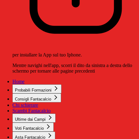
per installare la App sul tuo Iphone.
Mentre navighi nell'app, scorri il dito da sinistra a destra dello
schermo per tornare alle pagine precedenti
Home
Probabili Formazioni
Consigli Fantacalcio
Chi schierare
Scambi Fantacalcio
Ultime dai Campi
Voti Fantacalcio
Asta Fantacalcio