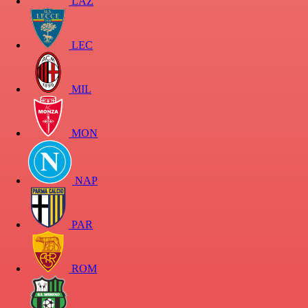
LAZ
LEC
MIL
MON
NAP
PAR
ROM