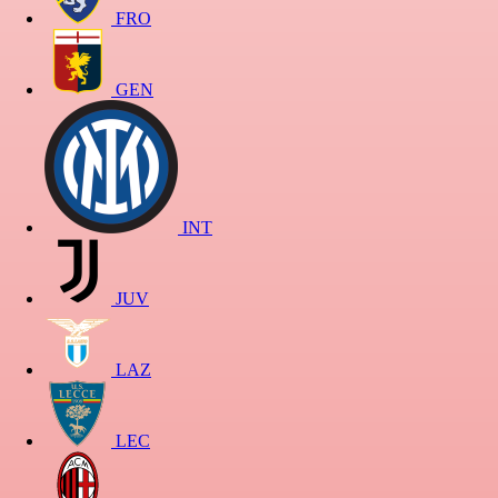
FRO
GEN
INT
JUV
LAZ
LEC