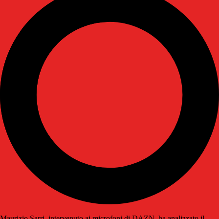
Maurizio Sarri, intervenuto ai microfoni di DAZN, ha analizzato il