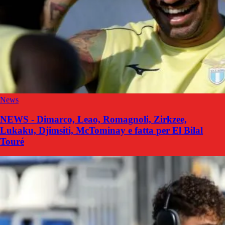
News
NEWS - Dimarco, Leao, Romagnoli, Zirkzee,
Lukaku, Djimsiti, McTominay e fatta per El Bilal
Touré