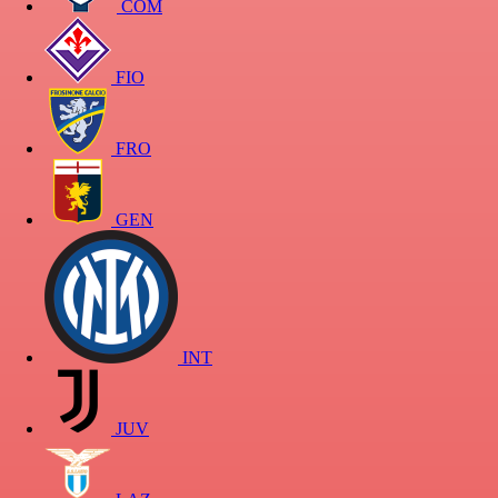
COM
FIO
FRO
GEN
INT
JUV