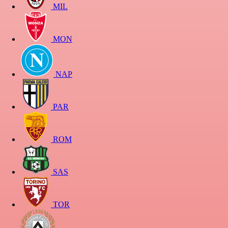
MIL
MON
NAP
PAR
ROM
SAS
TOR