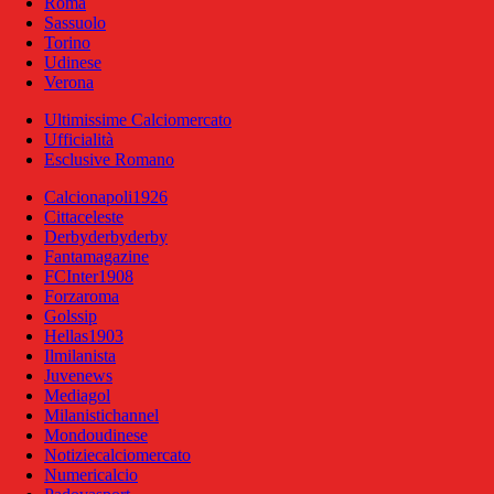
Roma
Sassuolo
Torino
Udinese
Verona
Ultimissime Calciomercato
Ufficialità
Esclusive Romano
Calcionapoli1926
Cittaceleste
Derbyderbyderby
Fantamagazine
FCInter1908
Forzaroma
Golssip
Hellas1903
Ilmilanista
Juvenews
Mediagol
Milanistichannel
Mondoudinese
Notiziecalciomercato
Numericalcio