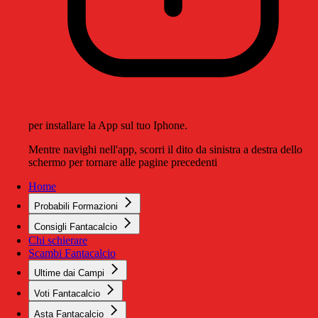
per installare la App sul tuo Iphone.
Mentre navighi nell'app, scorri il dito da sinistra a destra dello
schermo per tornare alle pagine precedenti
Home
Probabili Formazioni
Consigli Fantacalcio
Chi schierare
Scambi Fantacalcio
Ultime dai Campi
Voti Fantacalcio
Asta Fantacalcio