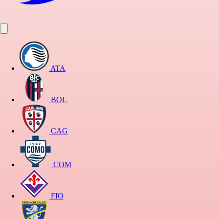
ATA
BOL
CAG
COM
FIO