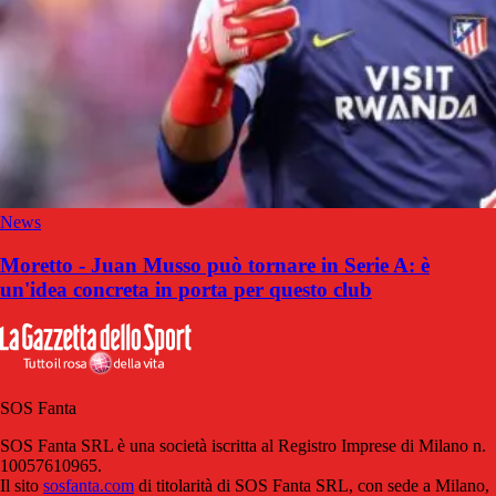
News
Moretto - Juan Musso può tornare in Serie A: è
un'idea concreta in porta per questo club
SOS Fanta
SOS Fanta SRL è una società iscritta al Registro Imprese di Milano n.
10057610965.
Il sito
sosfanta.com
di titolarità di SOS Fanta SRL, con sede a Milano,