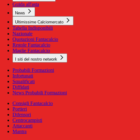
Guida all'asta
News
Ultimissime Calciomercato
Tabella Indisponibili
Nazionale
Quotazioni Fantacalcio
Regole Fantacalcio
Maglie Fantacalcio
I siti del nostro network
Probabili Formazioni
Infortunati
Squalificati
Diffidati
News Probabili Formazioni
Consigli Fantacalcio
Portieri
Difensori
Centrocampisti
Attaccanti
Mantra