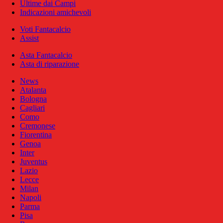
Ultime dai Campi
Indicazioni amichevoli
Voti Fantacalcio
Assist
Asta Fantacalcio
Asta di riparazione
News
Atalanta
Bologna
Cagliari
Como
Cremonese
Fiorentina
Genoa
Inter
Juventus
Lazio
Lecce
Milan
Napoli
Parma
Pisa