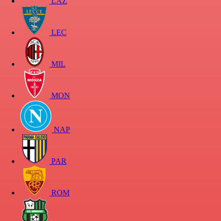
LAZ
LEC
MIL
MON
NAP
PAR
ROM