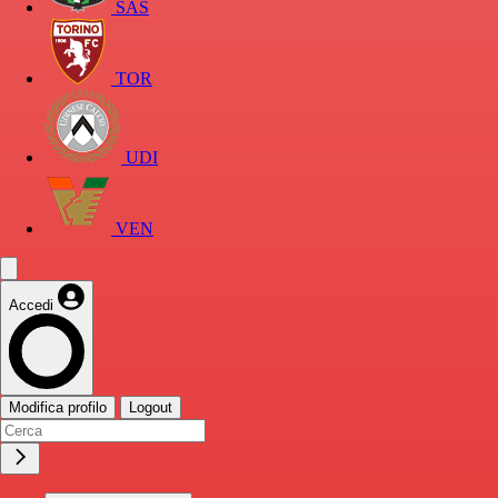
SAS
TOR
UDI
VEN
Accedi
Modifica profilo
Logout