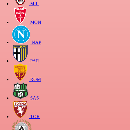
MIL
MON
NAP
PAR
ROM
SAS
TOR