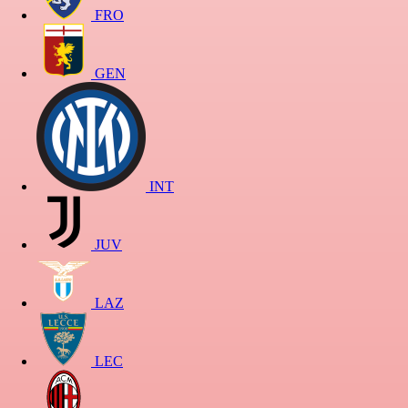
FRO
GEN
INT
JUV
LAZ
LEC