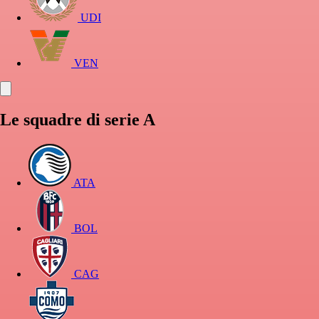
UDI
VEN
Le squadre di serie A
ATA
BOL
CAG