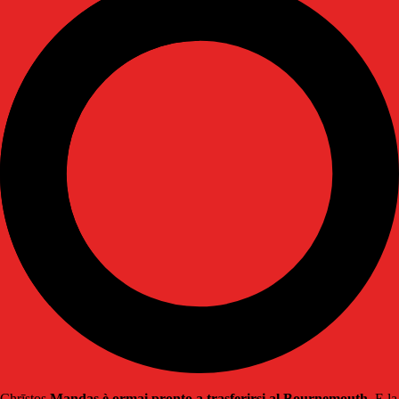
Chrīstos
Mandas è ormai pronto a trasferirsi al Bournemouth
. E la