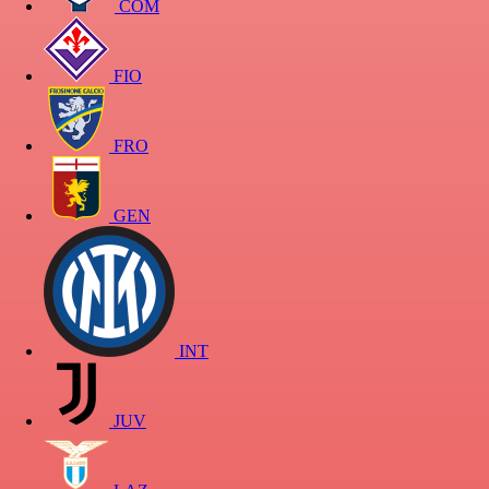
COM
FIO
FRO
GEN
INT
JUV