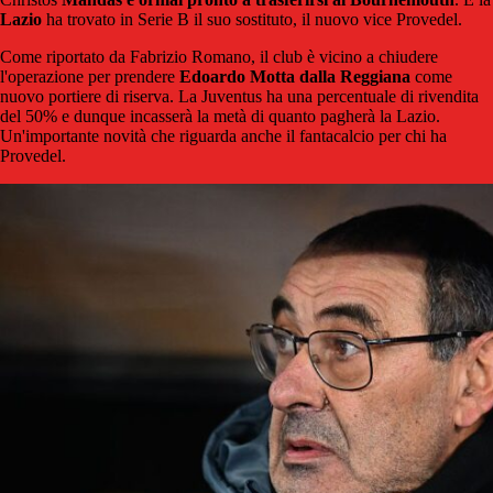
Lazio
ha trovato in Serie B il suo sostituto, il nuovo vice Provedel.
Come riportato da Fabrizio Romano, il club è vicino a chiudere
l'operazione per prendere
Edoardo Motta dalla Reggiana
come
nuovo portiere di riserva. La Juventus ha una percentuale di rivendita
del 50% e dunque incasserà la metà di quanto pagherà la Lazio.
Un'importante novità che riguarda anche il fantacalcio per chi ha
Provedel.