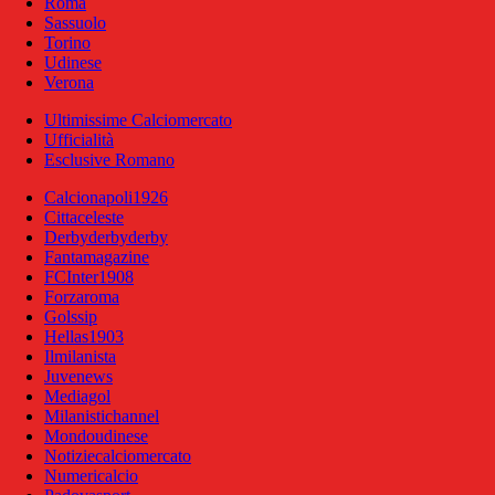
Roma
Sassuolo
Torino
Udinese
Verona
Ultimissime Calciomercato
Ufficialità
Esclusive Romano
Calcionapoli1926
Cittaceleste
Derbyderbyderby
Fantamagazine
FCInter1908
Forzaroma
Golssip
Hellas1903
Ilmilanista
Juvenews
Mediagol
Milanistichannel
Mondoudinese
Notiziecalciomercato
Numericalcio