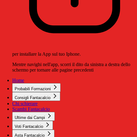
per installare la App sul tuo Iphone.
Mentre navighi nell'app, scorri il dito da sinistra a destra dello
schermo per tornare alle pagine precedenti
Home
Probabili Formazioni
Consigli Fantacalcio
Chi schierare
Scambi Fantacalcio
Ultime dai Campi
Voti Fantacalcio
Asta Fantacalcio