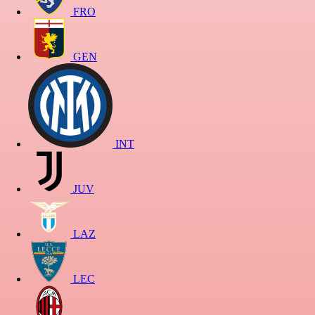
FRO
GEN
INT
JUV
LAZ
LEC