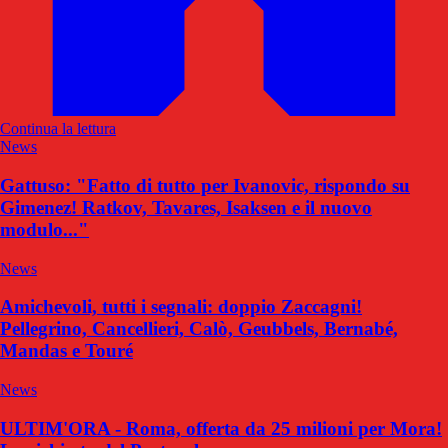
Continua la lettura
News
Gattuso: "Fatto di tutto per Ivanovic, rispondo su
Gimenez! Ratkov, Tavares, Isaksen e il nuovo
modulo..."
News
Amichevoli, tutti i segnali: doppio Zaccagni!
Pellegrino, Cancellieri, Calò, Geubbels, Bernabé,
Mandas e Touré
News
ULTIM'ORA - Roma, offerta da 25 milioni per Mora!