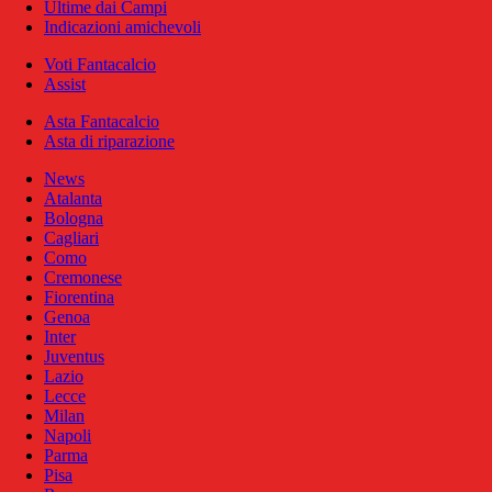
Ultime dai Campi
Indicazioni amichevoli
Voti Fantacalcio
Assist
Asta Fantacalcio
Asta di riparazione
News
Atalanta
Bologna
Cagliari
Como
Cremonese
Fiorentina
Genoa
Inter
Juventus
Lazio
Lecce
Milan
Napoli
Parma
Pisa