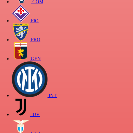
COM
FIO
FRO
GEN
INT
JUV