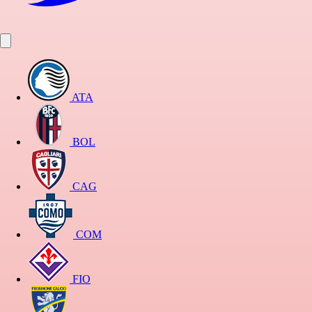
ATA
BOL
CAG
COM
FIO