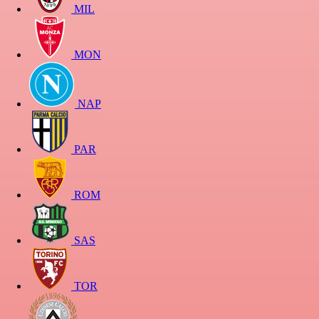
MIL
MON
NAP
PAR
ROM
SAS
TOR