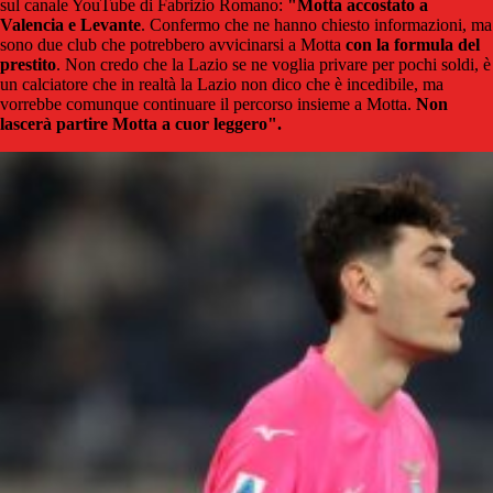
sul canale YouTube di Fabrizio Romano:
"Motta accostato a
Valencia e Levante
. Confermo che ne hanno chiesto informazioni, ma
sono due club che potrebbero avvicinarsi a Motta
con la formula del
prestito
. Non credo che la Lazio se ne voglia privare per pochi soldi, è
un calciatore che in realtà la Lazio non dico che è incedibile, ma
vorrebbe comunque continuare il percorso insieme a Motta.
Non
lascerà partire Motta a cuor leggero".