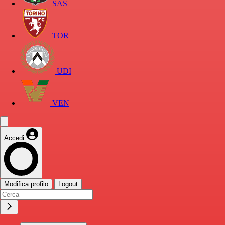
SAS
TOR
UDI
VEN
Accedi
Modifica profilo
Logout