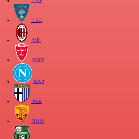
LAZ
LEC
MIL
MON
NAP
PAR
ROM