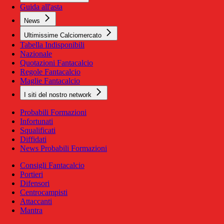
Guida all'asta
News
Ultimissime Calciomercato
Tabella Indisponibili
Nazionale
Quotazioni Fantacalcio
Regole Fantacalcio
Maglie Fantacalcio
I siti del nostro network
Probabili Formazioni
Infortunati
Squalificati
Diffidati
News Probabili Formazioni
Consigli Fantacalcio
Portieri
Difensori
Centrocampisti
Attaccanti
Mantra