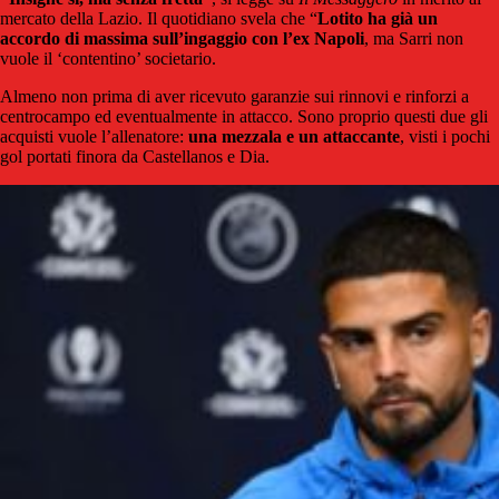
mercato della Lazio. Il quotidiano svela che “
Lotito ha già un
accordo di massima sull’ingaggio con l’ex Napoli
, ma Sarri non
vuole il ‘contentino’ societario.
Almeno non prima di aver ricevuto garanzie sui rinnovi e rinforzi a
centrocampo ed eventualmente in attacco. Sono proprio questi due gli
acquisti vuole l’allenatore:
una mezzala e un attaccante
, visti i pochi
gol portati finora da Castellanos e Dia.