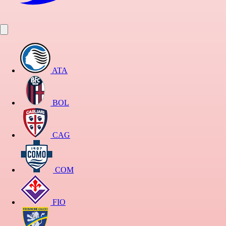
ATA
BOL
CAG
COM
FIO