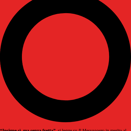
“Insigne sì, ma senza fretta”
, si legge su
Il Messaggero
in merito al