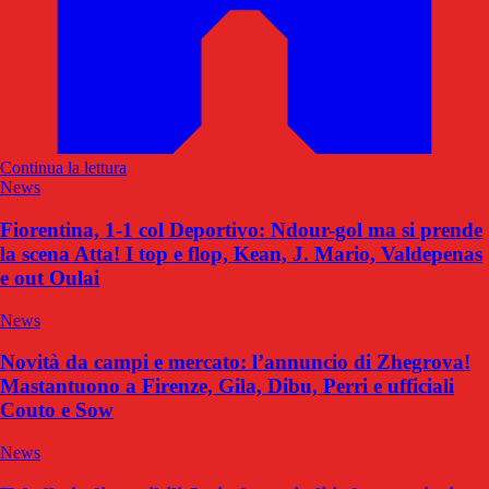
Continua la lettura
News
Fiorentina, 1-1 col Deportivo: Ndour-gol ma si prende
la scena Atta! I top e flop, Kean, J. Mario, Valdepenas
e out Oulai
News
Novità da campi e mercato: l’annuncio di Zhegrova!
Mastantuono a Firenze, Gila, Dibu, Perri e ufficiali
Couto e Sow
News