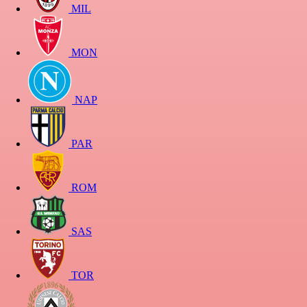
MIL
MON
NAP
PAR
ROM
SAS
TOR