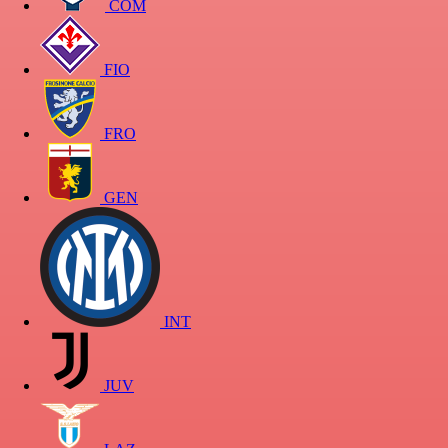
COM
FIO
FRO
GEN
INT
JUV