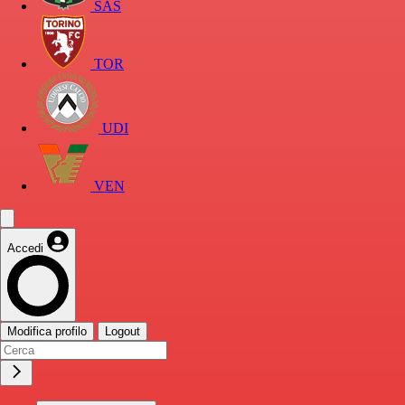
SAS
TOR
UDI
VEN
Accedi
Modifica profilo
Logout