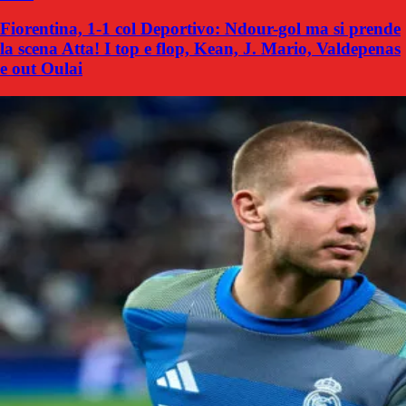
Fiorentina, 1-1 col Deportivo: Ndour-gol ma si prende
la scena Atta! I top e flop, Kean, J. Mario, Valdepenas
e out Oulai