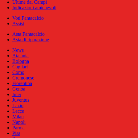
Ultime dai Campi
Indicazioni amichevoli
Voti Fantacalcio
Assist
Asta Fantacalcio
Asta di riparazione
News
Atalanta
Bologna
Cagliari
Como
Cremonese
Fiorentina
Genoa
Inter
Juventus
Lazio
Lecce
Milan
Napoli
Parma
Pisa