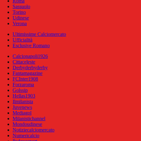
Roma
Sassuolo
Torino
Udinese
Verona
Ultimissime Calciomercato
Ufficialità
Esclusive Romano
Calcionapoli1926
Cittaceleste
Derbyderbyderby
Fantamagazine
FCInter1908
Forzaroma
Golssip
Hellas1903
Ilmilanista
Juvenews
Mediagol
Milanistichannel
Mondoudinese
Notiziecalciomercato
Numericalcio