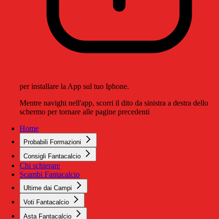
per installare la App sul tuo Iphone.
Mentre navighi nell'app, scorri il dito da sinistra a destra dello
schermo per tornare alle pagine precedenti
Home
Probabili Formazioni
Consigli Fantacalcio
Chi schierare
Scambi Fantacalcio
Ultime dai Campi
Voti Fantacalcio
Asta Fantacalcio