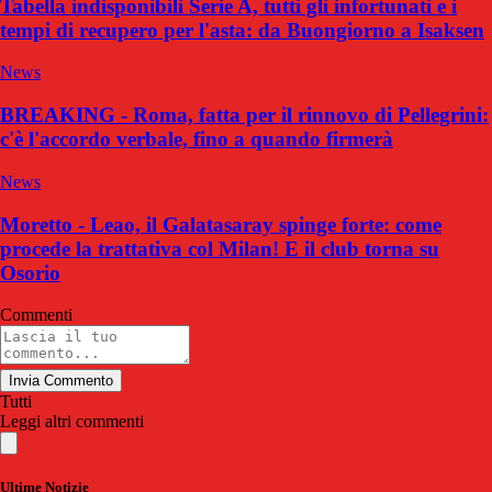
Tabella indisponibili Serie A, tutti gli infortunati e i
tempi di recupero per l'asta: da Buongiorno a Isaksen
News
BREAKING - Roma, fatta per il rinnovo di Pellegrini:
c'è l'accordo verbale, fino a quando firmerà
News
Moretto - Leao, il Galatasaray spinge forte: come
procede la trattativa col Milan! E il club torna su
Osorio
Commenti
Invia Commento
Tutti
Leggi altri commenti
Ultime Notizie