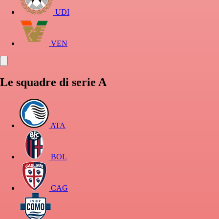
UDI
VEN
Le squadre di serie A
ATA
BOL
CAG