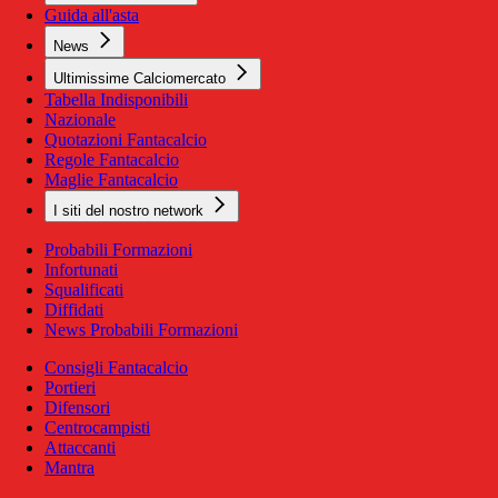
Guida all'asta
News
Ultimissime Calciomercato
Tabella Indisponibili
Nazionale
Quotazioni Fantacalcio
Regole Fantacalcio
Maglie Fantacalcio
I siti del nostro network
Probabili Formazioni
Infortunati
Squalificati
Diffidati
News Probabili Formazioni
Consigli Fantacalcio
Portieri
Difensori
Centrocampisti
Attaccanti
Mantra