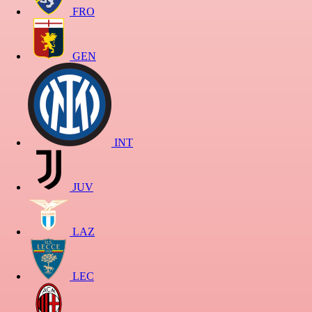
FRO
GEN
INT
JUV
LAZ
LEC