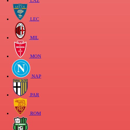
LAZ
LEC
MIL
MON
NAP
PAR
ROM