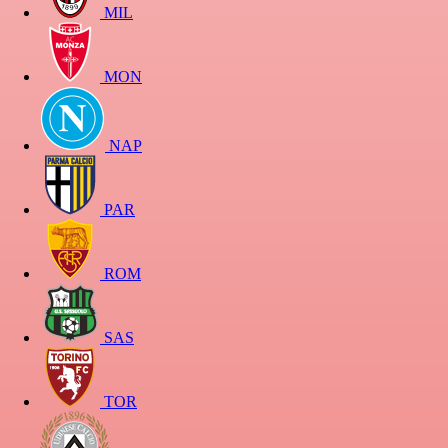
MIL
MON
NAP
PAR
ROM
SAS
TOR