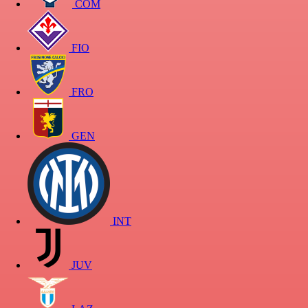
COM
FIO
FRO
GEN
INT
JUV