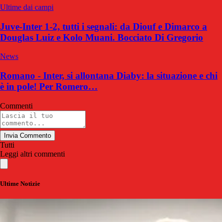
Ultime dai campi
Juve-Inter 1-2, tutti i segnali: da Diouf e Dimarco a
Douglas Luiz e Kolo Muani. Bocciato Di Gregorio
News
Romano - Inter, si allontana Diaby: la situazione e chi
è in pole! Per Romero…
Commenti
Invia Commento
Tutti
Leggi altri commenti
Ultime Notizie