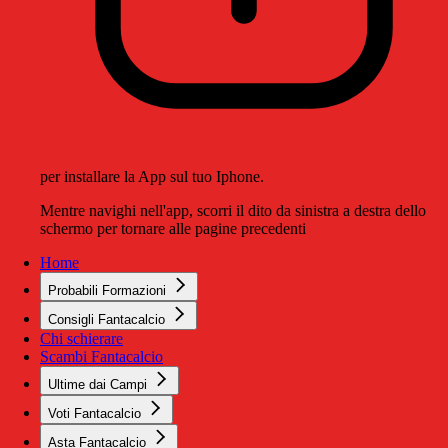
per installare la App sul tuo Iphone.
Mentre navighi nell'app, scorri il dito da sinistra a destra dello
schermo per tornare alle pagine precedenti
Home
Probabili Formazioni
Consigli Fantacalcio
Chi schierare
Scambi Fantacalcio
Ultime dai Campi
Voti Fantacalcio
Asta Fantacalcio