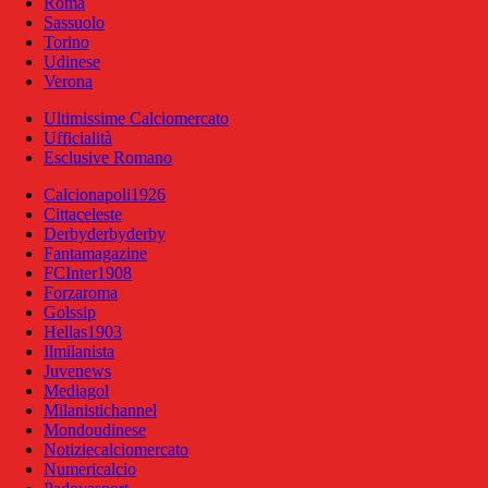
Roma
Sassuolo
Torino
Udinese
Verona
Ultimissime Calciomercato
Ufficialità
Esclusive Romano
Calcionapoli1926
Cittaceleste
Derbyderbyderby
Fantamagazine
FCInter1908
Forzaroma
Golssip
Hellas1903
Ilmilanista
Juvenews
Mediagol
Milanistichannel
Mondoudinese
Notiziecalciomercato
Numericalcio