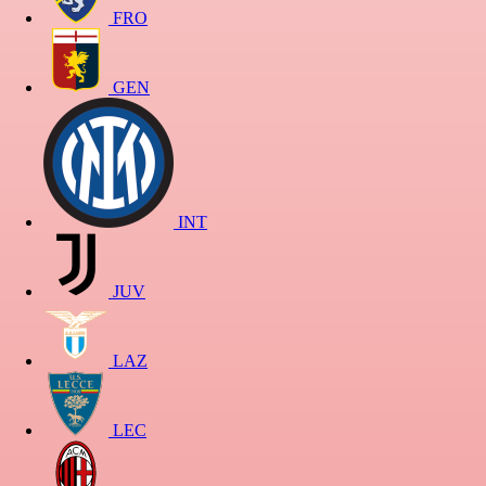
FRO
GEN
INT
JUV
LAZ
LEC