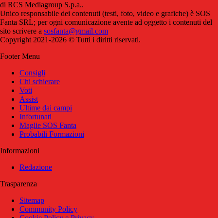
di RCS Mediagroup S.p.a..
Unico responsabile dei contenuti (testi, foto, video e grafiche) è SOS
Fanta SRL; per ogni comunicazione avente ad oggetto i contenuti del
sito scrivere a
sosfanta@gmail.com
Copyright 2021-2026 © Tutti i diritti riservati.
Footer Menu
Consigli
Chi schierare
Voti
Assist
Ultime dai campi
Infortunati
Maglie SOS Fanta
Probabili Formazioni
Informazioni
Redazione
Trasparenza
Sitemap
Community Policy
Cookie Policy e Privacy