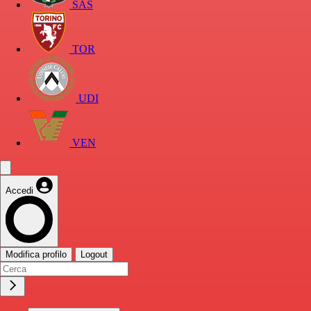
SAS
TOR
UDI
VEN
Accedi
Modifica profilo
Logout