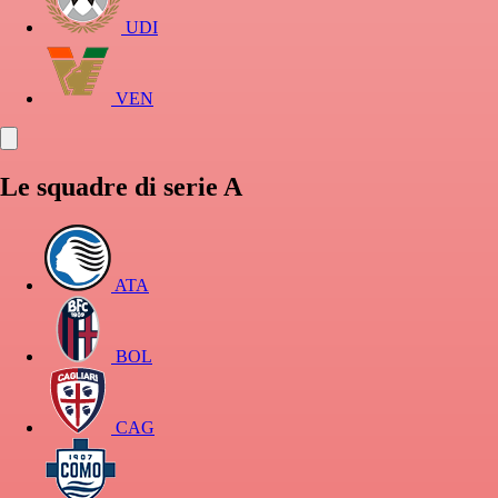
UDI
VEN
Le squadre di serie A
ATA
BOL
CAG