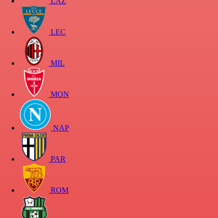
LAZ
LEC
MIL
MON
NAP
PAR
ROM