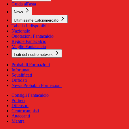
Guida all'asta
News
Ultimissime Calciomercato
Tabella Indisponibili
Nazionale
Quotazioni Fantacalcio
Regole Fantacalcio
Maglie Fantacalcio
I siti del nostro network
Probabili Formazioni
Infortunati
Squalificati
Diffidati
News Probabili Formazioni
Consigli Fantacalcio
Portieri
Difensori
Centrocampisti
Attaccanti
Mantra