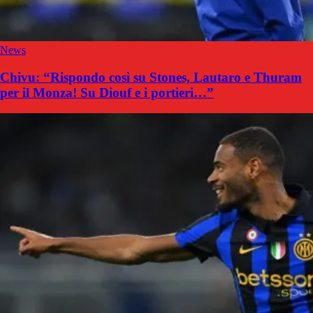
News
Chivu: “Rispondo così su Stones, Lautaro e Thuram
per il Monza! Su Diouf e i portieri…”