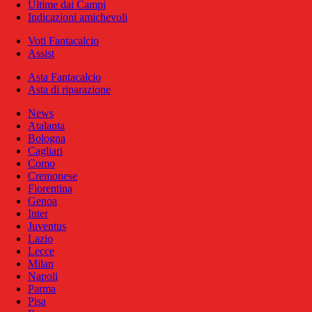
Ultime dai Campi
Indicazioni amichevoli
Voti Fantacalcio
Assist
Asta Fantacalcio
Asta di riparazione
News
Atalanta
Bologna
Cagliari
Como
Cremonese
Fiorentina
Genoa
Inter
Juventus
Lazio
Lecce
Milan
Napoli
Parma
Pisa