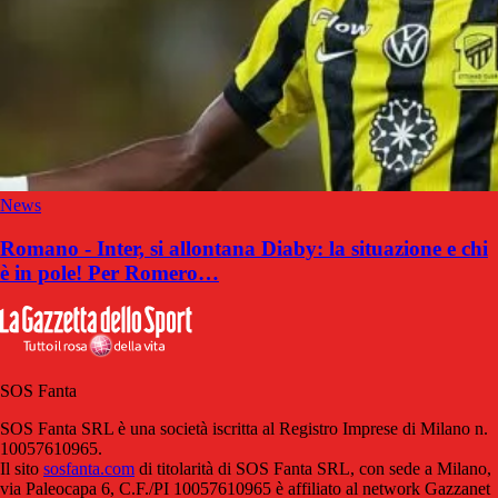
News
Romano - Inter, si allontana Diaby: la situazione e chi
è in pole! Per Romero…
SOS Fanta
SOS Fanta SRL è una società iscritta al Registro Imprese di Milano n.
10057610965.
Il sito
sosfanta.com
di titolarità di SOS Fanta SRL, con sede a Milano,
via Paleocapa 6, C.F./PI 10057610965 è affiliato al network Gazzanet