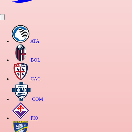
ATA
BOL
CAG
COM
FIO