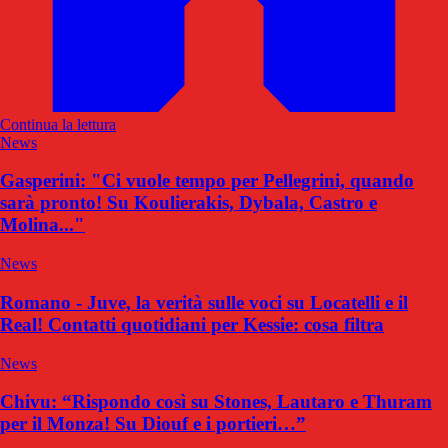
Continua la lettura
News
Gasperini: "Ci vuole tempo per Pellegrini, quando
sarà pronto! Su Koulierakis, Dybala, Castro e
Molina..."
News
Romano - Juve, la verità sulle voci su Locatelli e il
Real! Contatti quotidiani per Kessie: cosa filtra
News
Chivu: “Rispondo così su Stones, Lautaro e Thuram
per il Monza! Su Diouf e i portieri…”