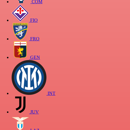
COM
FIO
FRO
GEN
INT
JUV