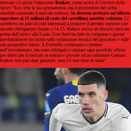
mercato c'è anche l'attaccante
Ratkov
, come scrive il
Corriere dello
Sport
: "
Era certa la sua permanenza, ma il procuratore del serbo
starebbe sondando il mercato tedesco.
Se dovesse arrivare un’offerta
superiore ai 13 milioni (il costo del cartellino) sarebbe valutata
. Ci
sarebbero un paio di club interessati a proporre il prestito oneroso con
riscatto obbligatorio fissato a 14-15. Ratkov aveva un discreto mercato
prima dell’arrivo alla Lazio. Con Sarri ha fatto la comparsa e questo
inevitabilmente ha inciso sulla valutazione tecnica del giocatore e sulle
sue prospettive future. A Formello continuano a credere
nell’investimento, ma sono obbligati a valutare ogni possibile offerta
per sbloccare il mercato in entrata e provare ad accontentare Gattuso.
Ratkov non può dare garanzie, non s’è mai visto in Italia".