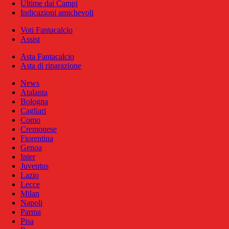
Ultime dai Campi
Indicazioni amichevoli
Voti Fantacalcio
Assist
Asta Fantacalcio
Asta di riparazione
News
Atalanta
Bologna
Cagliari
Como
Cremonese
Fiorentina
Genoa
Inter
Juventus
Lazio
Lecce
Milan
Napoli
Parma
Pisa