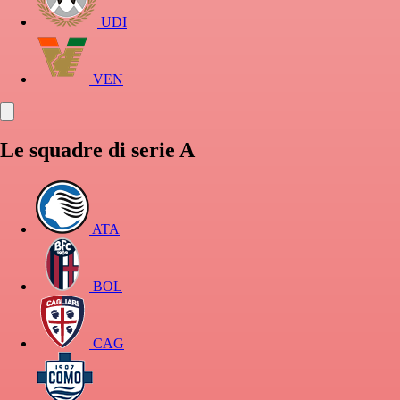
UDI
VEN
Le squadre di serie A
ATA
BOL
CAG