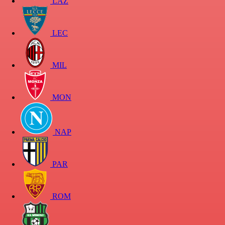
LAZ
LEC
MIL
MON
NAP
PAR
ROM