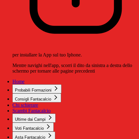
per installare la App sul tuo Iphone.
Mentre navighi nell'app, scorri il dito da sinistra a destra dello
schermo per tornare alle pagine precedenti
Home
Probabili Formazioni
Consigli Fantacalcio
Chi schierare
Scambi Fantacalcio
Ultime dai Campi
Voti Fantacalcio
Asta Fantacalcio