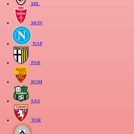
MIL
MON
NAP
PAR
ROM
SAS
TOR