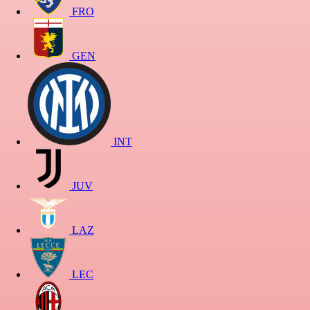
FRO
GEN
INT
JUV
LAZ
LEC