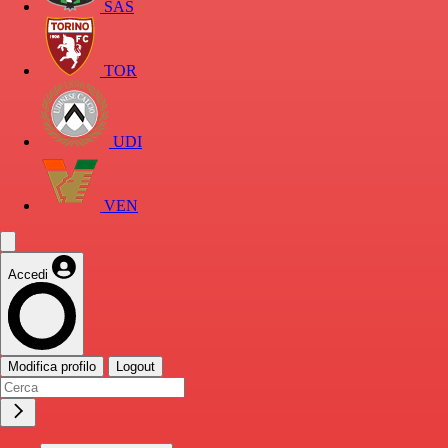
SAS
TOR
UDI
VEN
Accedi
Modifica profilo
Logout