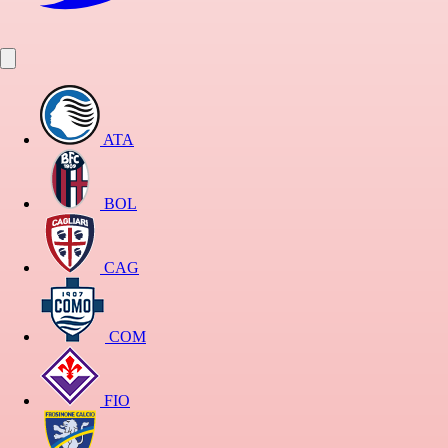
ATA
BOL
CAG
COM
FIO