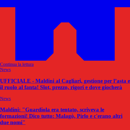
Continua la lettura
News
UFFICIALE - Maldini al Cagliari, gestione per l’asta e
il ruolo al fanta! Slot, prezzo, rigori e dove giocherà
News
Maldini: "Guardiola era tentato, scriveva le
formazioni! Dico tutto: Malagò, Pirlo e c'erano altri
due nomi"