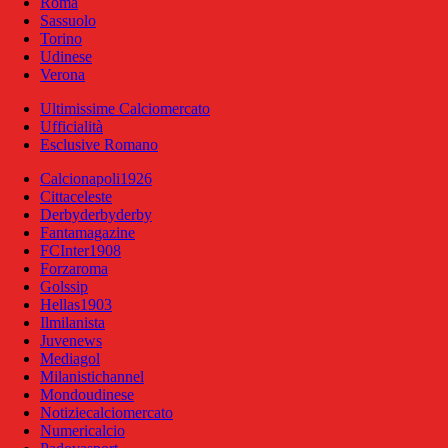
Roma
Sassuolo
Torino
Udinese
Verona
Ultimissime Calciomercato
Ufficialità
Esclusive Romano
Calcionapoli1926
Cittaceleste
Derbyderbyderby
Fantamagazine
FCInter1908
Forzaroma
Golssip
Hellas1903
Ilmilanista
Juvenews
Mediagol
Milanistichannel
Mondoudinese
Notiziecalciomercato
Numericalcio