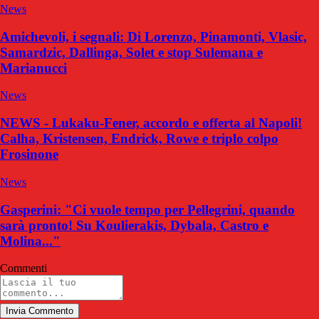
News
Amichevoli, i segnali: Di Lorenzo, Pinamonti, Vlasic,
Samardzic, Dallinga, Solet e stop Sulemana e
Marianucci
News
NEWS - Lukaku-Fener, accordo e offerta al Napoli!
Calha, Kristensen, Endrick, Rowe e triplo colpo
Frosinone
News
Gasperini: "Ci vuole tempo per Pellegrini, quando
sarà pronto! Su Koulierakis, Dybala, Castro e
Molina..."
Commenti
Invia Commento