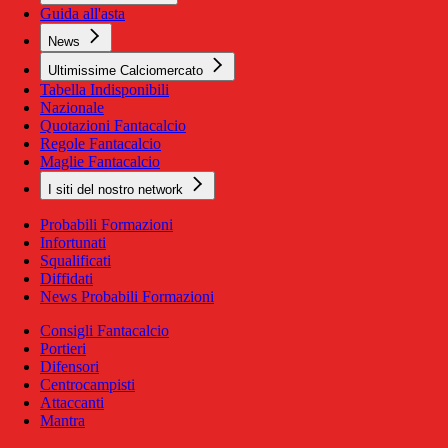
Guida all'asta
News
Ultimissime Calciomercato
Tabella Indisponibili
Nazionale
Quotazioni Fantacalcio
Regole Fantacalcio
Maglie Fantacalcio
I siti del nostro network
Probabili Formazioni
Infortunati
Squalificati
Diffidati
News Probabili Formazioni
Consigli Fantacalcio
Portieri
Difensori
Centrocampisti
Attaccanti
Mantra