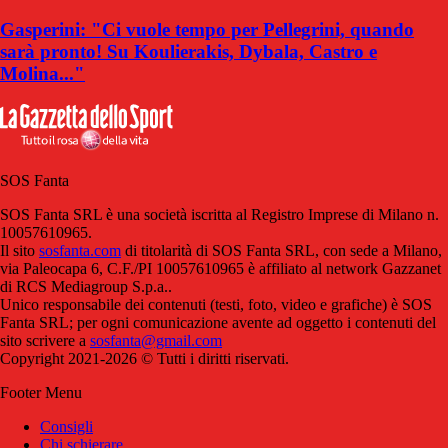
Gasperini: "Ci vuole tempo per Pellegrini, quando
sarà pronto! Su Koulierakis, Dybala, Castro e
Molina..."
SOS Fanta
SOS Fanta SRL è una società iscritta al Registro Imprese di Milano n.
10057610965.
Il sito
sosfanta.com
di titolarità di SOS Fanta SRL, con sede a Milano,
via Paleocapa 6, C.F./PI 10057610965 è affiliato al network Gazzanet
di RCS Mediagroup S.p.a..
Unico responsabile dei contenuti (testi, foto, video e grafiche) è SOS
Fanta SRL; per ogni comunicazione avente ad oggetto i contenuti del
sito scrivere a
sosfanta@gmail.com
Copyright 2021-2026 © Tutti i diritti riservati.
Footer Menu
Consigli
Chi schierare