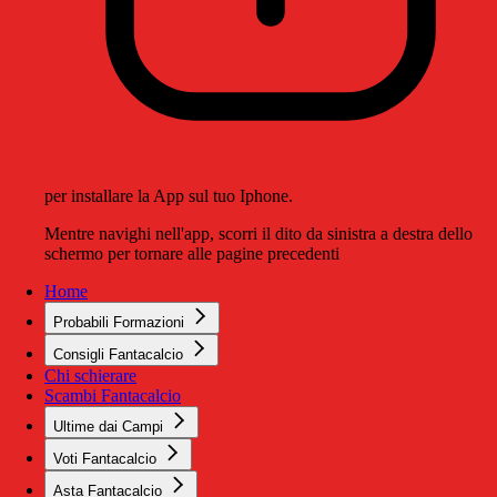
per installare la App sul tuo Iphone.
Mentre navighi nell'app, scorri il dito da sinistra a destra dello
schermo per tornare alle pagine precedenti
Home
Probabili Formazioni
Consigli Fantacalcio
Chi schierare
Scambi Fantacalcio
Ultime dai Campi
Voti Fantacalcio
Asta Fantacalcio