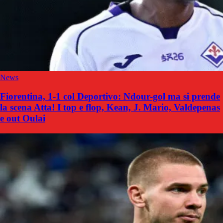
News
Fiorentina, 1-1 col Deportivo: Ndour-gol ma si prende
la scena Atta! I top e flop, Kean, J. Mario, Valdepenas
e out Oulai