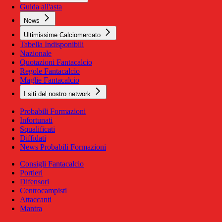
Guida all'asta
News
Ultimissime Calciomercato
Tabella Indisponibili
Nazionale
Quotazioni Fantacalcio
Regole Fantacalcio
Maglie Fantacalcio
I siti del nostro network
Probabili Formazioni
Infortunati
Squalificati
Diffidati
News Probabili Formazioni
Consigli Fantacalcio
Portieri
Difensori
Centrocampisti
Attaccanti
Mantra