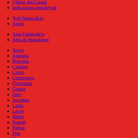
Ultime dai Campi
Indicazioni amichevoli
Voti Fantacalcio
Assist
Asta Fantacalcio
Asta di riparazione
News
Atalanta
Bologna
Cagliari
Como
Cremonese
Fiorentina
Genoa
Inter
Juventus
Lazio
Lecce
Milan
Napoli
Parma
Pisa