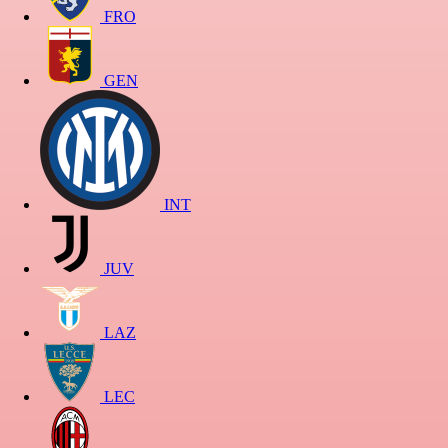
FRO
GEN
INT
JUV
LAZ
LEC