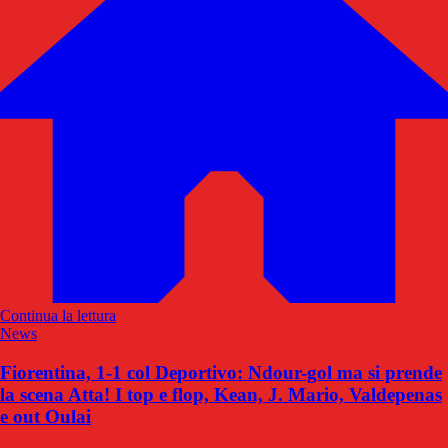
Continua la lettura
News
Fiorentina, 1-1 col Deportivo: Ndour-gol ma si prende
la scena Atta! I top e flop, Kean, J. Mario, Valdepenas
e out Oulai