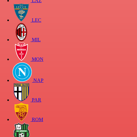
LAZ
LEC
MIL
MON
NAP
PAR
ROM