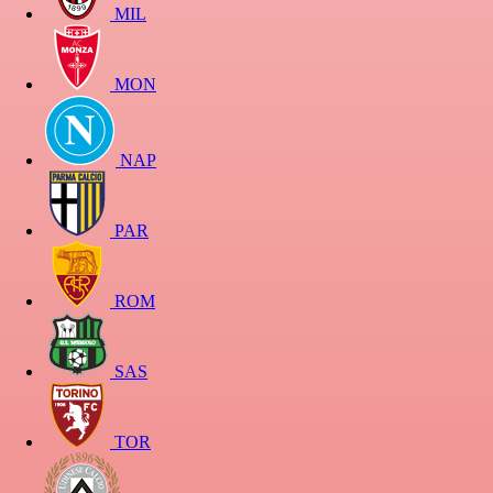
MIL
MON
NAP
PAR
ROM
SAS
TOR