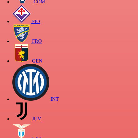
COM
FIO
FRO
GEN
INT
JUV