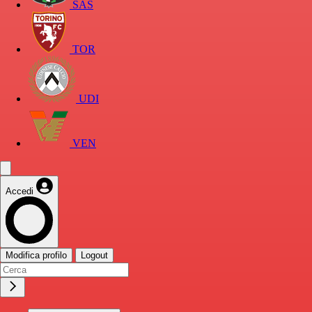
SAS
TOR
UDI
VEN
Accedi
Modifica profilo
Logout