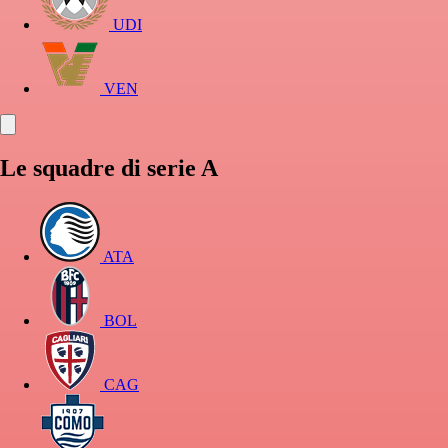
UDI
VEN
Le squadre di serie A
ATA
BOL
CAG