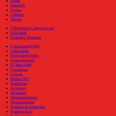
Roma
Sassuolo
Torino
Udinese
Verona
Ultimissime Calciomercato
Ufficialità
Esclusive Romano
Calcionapoli1926
Cittaceleste
Derbyderbyderby
Fantamagazine
FCInter1908
Forzaroma
Golssip
Hellas1903
Ilmilanista
Juvenews
Mediagol
Milanistichannel
Mondoudinese
Notiziecalciomercato
Numericalcio