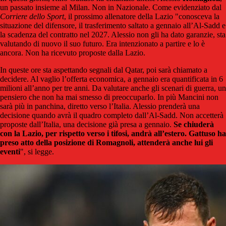
un passato insieme al Milan. Non in Nazionale. Come evidenziato dal
Corriere dello Sport
, il prossimo allenatore della Lazio "conosceva la
situazione del difensore, il trasferimento saltato a gennaio all’Al-Sadd e
la scadenza del contratto nel 2027. Alessio non gli ha dato garanzie, sta
valutando di nuovo il suo futuro. Era intenzionato a partire e lo è
ancora. Non ha ricevuto proposte dalla Lazio.
In queste ore sta aspettando segnali dal Qatar, poi sarà chiamato a
decidere. Al vaglio l’offerta economica, a gennaio era quantificata in 6
milioni all’anno per tre anni. Da valutare anche gli scenari di guerra, un
pensiero che non ha mai smesso di preoccuparlo. In più Mancini non
sarà più in panchina, diretto verso l’Italia. Alessio prenderà una
decisione quando avrà il quadro completo dall’Al-Sadd. Non accetterà
proposte dall’Italia, una decisione già presa a gennaio.
Se chiuderà
con la Lazio, per rispetto verso i tifosi, andrà all’estero. Gattuso ha
preso atto della posizione di Romagnoli, attenderà anche lui gli
eventi
", si legge.