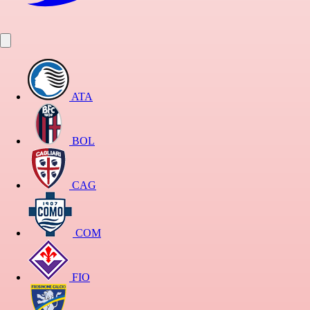
ATA
BOL
CAG
COM
FIO