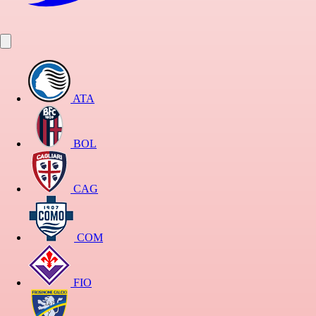
ATA
BOL
CAG
COM
FIO