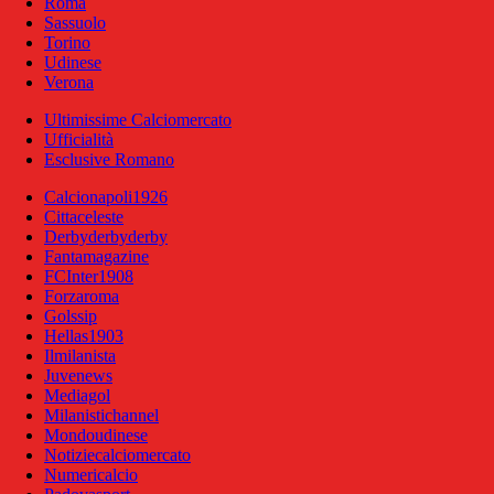
Roma
Sassuolo
Torino
Udinese
Verona
Ultimissime Calciomercato
Ufficialità
Esclusive Romano
Calcionapoli1926
Cittaceleste
Derbyderbyderby
Fantamagazine
FCInter1908
Forzaroma
Golssip
Hellas1903
Ilmilanista
Juvenews
Mediagol
Milanistichannel
Mondoudinese
Notiziecalciomercato
Numericalcio