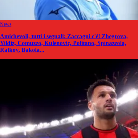
News
Amichevoli, tutti i segnali: Zaccagni c'è! Zhegrova,
Yildiz, Comuzzo, Kulenovic, Politano, Spinazzola,
Ratkov, Bakola...