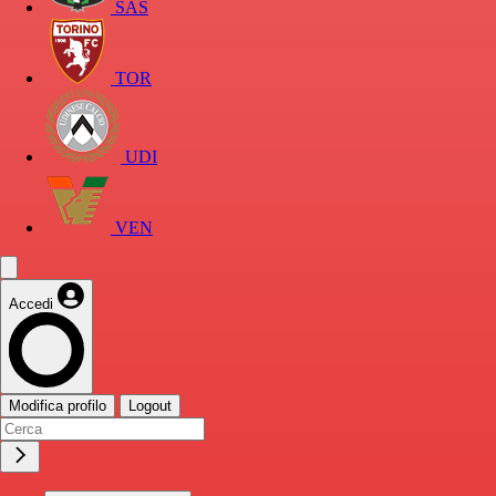
SAS
TOR
UDI
VEN
Accedi
Modifica profilo
Logout