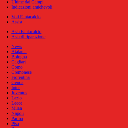
Ultime dai Campi
Indicazioni amichevoli
Voti Fantacalcio
Assist
Asta Fantacalcio
Asta di riparazione
News
Atalanta
Bologna
Cagliari
Como
Cremonese
Fiorentina
Genoa
Inter
Juventus
Lazio
Lecce
Milan
Napoli
Parma
Pisa