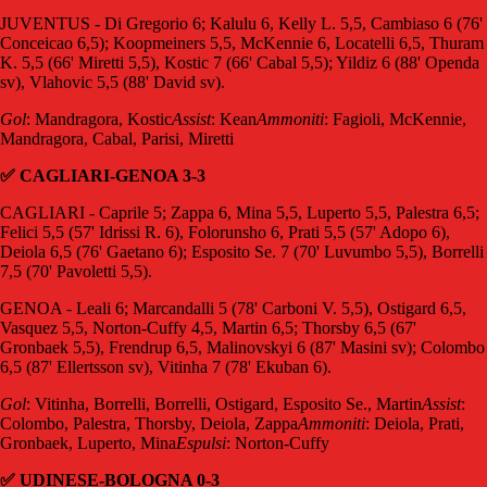
JUVENTUS - Di Gregorio 6; Kalulu 6, Kelly L. 5,5, Cambiaso 6 (76'
Conceicao 6,5); Koopmeiners 5,5, McKennie 6, Locatelli 6,5, Thuram
K. 5,5 (66' Miretti 5,5), Kostic 7 (66' Cabal 5,5); Yildiz 6 (88' Openda
sv), Vlahovic 5,5 (88' David sv).
Gol
: Mandragora, Kostic
Assist
: Kean
Ammoniti
: Fagioli, McKennie,
Mandragora, Cabal, Parisi, Miretti
✅ CAGLIARI-GENOA 3-3
CAGLIARI - Caprile 5; Zappa 6, Mina 5,5, Luperto 5,5, Palestra 6,5;
Felici 5,5 (57' Idrissi R. 6), Folorunsho 6, Prati 5,5 (57' Adopo 6),
Deiola 6,5 (76' Gaetano 6); Esposito Se. 7 (70' Luvumbo 5,5), Borrelli
7,5 (70' Pavoletti 5,5).
GENOA - Leali 6; Marcandalli 5 (78' Carboni V. 5,5), Ostigard 6,5,
Vasquez 5,5, Norton-Cuffy 4,5, Martin 6,5; Thorsby 6,5 (67'
Gronbaek 5,5), Frendrup 6,5, Malinovskyi 6 (87' Masini sv); Colombo
6,5 (87' Ellertsson sv), Vitinha 7 (78' Ekuban 6).
Gol
: Vitinha, Borrelli, Borrelli, Ostigard, Esposito Se., Martin
Assist
:
Colombo, Palestra, Thorsby, Deiola, Zappa
Ammoniti
: Deiola, Prati,
Gronbaek, Luperto, Mina
Espulsi
: Norton-Cuffy
✅ UDINESE-BOLOGNA 0-3