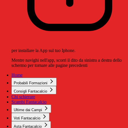
per installare la App sul tuo Iphone.
Mentre navighi nell'app, scorri il dito da sinistra a destra dello
schermo per tornare alle pagine precedenti
Home
Probabili Formazioni
Consigli Fantacalcio
Chi schierare
Scambi Fantacalcio
Ultime dai Campi
Voti Fantacalcio
Asta Fantacalcio