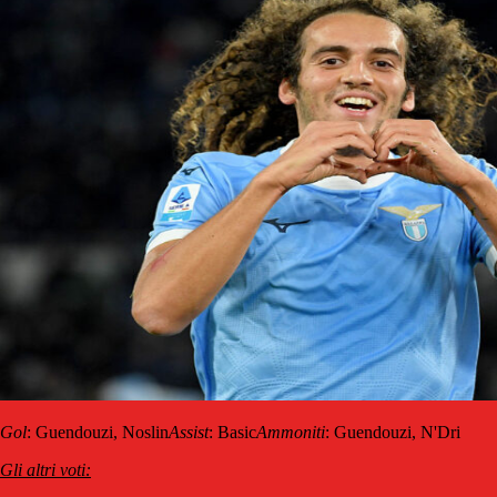
Gol
: Guendouzi, Noslin
Assist
: Basic
Ammoniti
: Guendouzi, N'Dri
Gli altri voti: