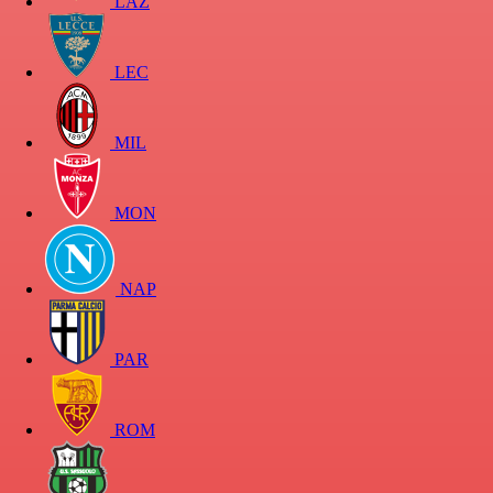
LAZ
LEC
MIL
MON
NAP
PAR
ROM