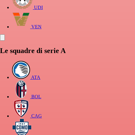
UDI
VEN
Le squadre di serie A
ATA
BOL
CAG