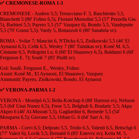
✅ CREMONESE-ROMA 1-3
CREMONESE - Audero 5,5; Terracciano F. 5, Baschirotto 5,5,
Bianchetti 5 (80' Folino 6,5), Floriani Mussolini 5,5 (57' Pezzella Giu.
5), Barbieri 5,5; Payero 5,5 (57' Vazquez 6), Bondo 5,5, Vandeputte
5,5 (70' Grassi 5,5); Vardy 5, Bonazzoli 6 (80' Sanabria sv).
ROMA - Svilar 7; Mancini 6, N'Dicka 6,5, Ziolkowski 5,5 (46' El
Aynaoui 6,5), Celik 6,5, Wesley 7 (80' Tsimikas sv); Konè M. 6,5,
Cristante 6,5, Pellegrini Lo. 6 (60' El Shaarawy 6,5), Baldanzi 6 (60'
Ferguson E. 7); Soulé 7 (85' Pisilli sv).
Gol: Soulè, Ferguson E., Wesley, Folino
Assist: Konè M., El Aynaoui, El Shaarawy, Vazquez
Ammoniti: Payero, Ziolkowski, Bondo, El Aynaoui
✅ VERONA-PARMA 1-2
VERONA - Montipò 6,5; Bella-Kotchap 6 (88' Harroui sv), Nelsson
5,5 (64' Unai Nunez 6,5), Frese 5,5, Belghali 6, Bradaric 5,5; Akpa
Akpro 6 (46' Al-Musrati 5,5), Gagliardini 6, Bernede 5,5 (54'
Mosquera 6,5); Giovane 5,5, Orban G. 6 (64' Sarr A. 6).
PARMA - Corvi 6,5; Delprato 5,5, Troilo 6,5, Valenti 6,5, Britschgi 6
(77' Valeri 6), Lovik 5,5; Bernabè 6 (85' Estevez sv), Keita M. 5,
Sorensen O. 6,5; Cutrone 6 (77' Benedyczak 6), Pellegrino M. 7,5.