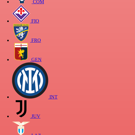
COM
FIO
FRO
GEN
INT
JUV