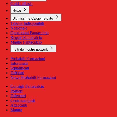
Guida all'asta
News
Ultimissime Calciomercato
Tabella Indisponibili
Nazionale
Quotazioni Fantacalcio
Regole Fantacalcio
Maglie Fantacalcio
I siti del nostro network
Probabili Formazioni
Infortunati
Squalificati
Diffidati
News Probabili Formazioni
Consigli Fantacalcio
Portieri
Difensori
Centrocampisti
Attaccanti
Mantra