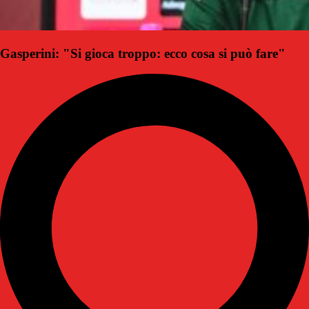
Gasperini: "Si gioca troppo: ecco cosa si può fare"