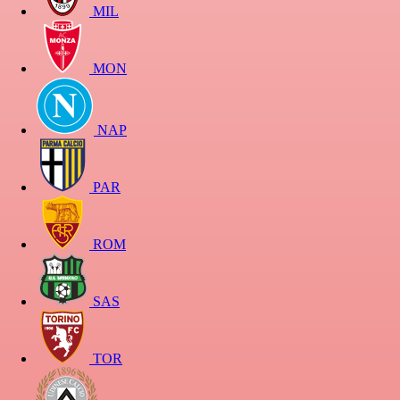
MIL
MON
NAP
PAR
ROM
SAS
TOR