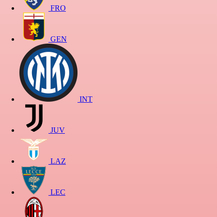
FRO
GEN
INT
JUV
LAZ
LEC