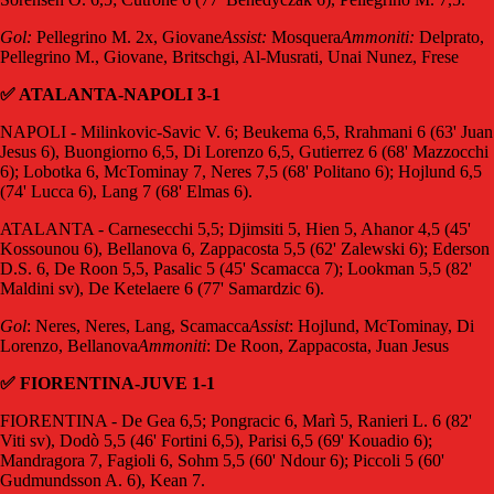
Gol:
Pellegrino M. 2x, Giovane
Assist:
Mosquera
Ammoniti:
Delprato,
Pellegrino M., Giovane, Britschgi, Al-Musrati, Unai Nunez, Frese
✅ ATALANTA-NAPOLI 3-1
NAPOLI - Milinkovic-Savic V. 6; Beukema 6,5, Rrahmani 6 (63' Juan
Jesus 6), Buongiorno 6,5, Di Lorenzo 6,5, Gutierrez 6 (68' Mazzocchi
6); Lobotka 6, McTominay 7, Neres 7,5 (68' Politano 6); Hojlund 6,5
(74' Lucca 6), Lang 7 (68' Elmas 6).
ATALANTA - Carnesecchi 5,5; Djimsiti 5, Hien 5, Ahanor 4,5 (45'
Kossounou 6), Bellanova 6, Zappacosta 5,5 (62' Zalewski 6); Ederson
D.S. 6, De Roon 5,5, Pasalic 5 (45' Scamacca 7); Lookman 5,5 (82'
Maldini sv), De Ketelaere 6 (77' Samardzic 6).
Gol
: Neres, Neres, Lang, Scamacca
Assist
: Hojlund, McTominay, Di
Lorenzo, Bellanova
Ammoniti
: De Roon, Zappacosta, Juan Jesus
✅ FIORENTINA-JUVE 1-1
FIORENTINA - De Gea 6,5; Pongracic 6, Marì 5, Ranieri L. 6 (82'
Viti sv), Dodò 5,5 (46' Fortini 6,5), Parisi 6,5 (69' Kouadio 6);
Mandragora 7, Fagioli 6, Sohm 5,5 (60' Ndour 6); Piccoli 5 (60'
Gudmundsson A. 6), Kean 7.