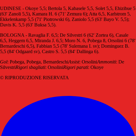
UDINESE - Okoye 5,5; Bertola 5, Kabasele 5,5, Solet 5,5, Ehizibue 5
(63' Zanoli 5,5), Kamara H. 6 (71' Zemura 6); Atta 6,5, Karlstrom 5,
Ekkelenkamp 5,5 (71' Piotrowski 6), Zaniolo 5,5 (63' Bayo V. 5,5);
Davis K. 5,5 (63' Buksa 5,5).
BOLOGNA - Ravaglia F. 6,5; De Silvestri 6 (62' Zortea 6), Casale
6,5, Heggem 6,5, Miranda J. 6,5; Moro N. 6, Pobega 8, Orsolini 6 (78'
Bernardeschi 6,5), Fabbian 5,5 (78' Sulemana I. sv); Dominguez B.
5,5 (84' Odgaard sv), Castro S. 5,5 (84' Dallinga 6).
Gol
: Pobega, Pobega, Bernardeschi
Assist
: Orsolini
Ammoniti
: De
Silvestri
Rigori sbagliati
: Orsolini
Rigori parati
: Okoye
© RIPRODUZIONE RISERVATA