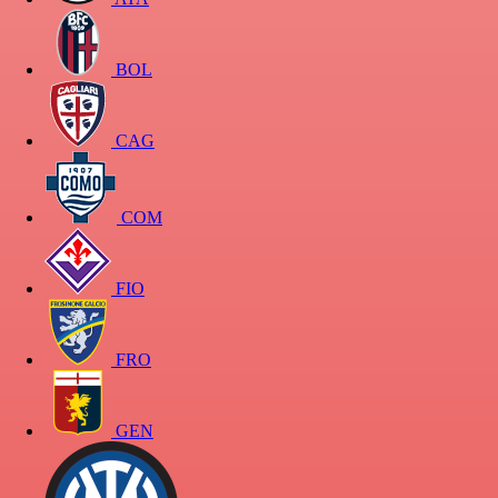
BOL
CAG
COM
FIO
FRO
GEN