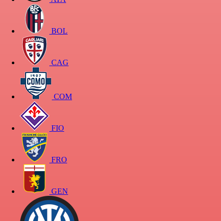
BOL
CAG
COM
FIO
FRO
GEN