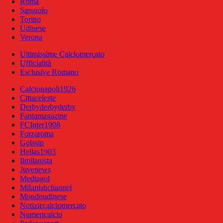
Roma
Sassuolo
Torino
Udinese
Verona
Ultimissime Calciomercato
Ufficialità
Esclusive Romano
Calcionapoli1926
Cittaceleste
Derbyderbyderby
Fantamagazine
FCInter1908
Forzaroma
Golssip
Hellas1903
Ilmilanista
Juvenews
Mediagol
Milanistichannel
Mondoudinese
Notiziecalciomercato
Numericalcio