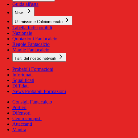
Guida all'asta
News
Ultimissime Calciomercato
Tabella Indisponibili
Nazionale
Quotazioni Fantacalcio
Regole Fantacalcio
Maglie Fantacalcio
I siti del nostro network
Probabili Formazioni
Infortunati
Squalificati
Diffidati
News Probabili Formazioni
Consigli Fantacalcio
Portieri
Difensori
Centrocampisti
Attaccanti
Mantra