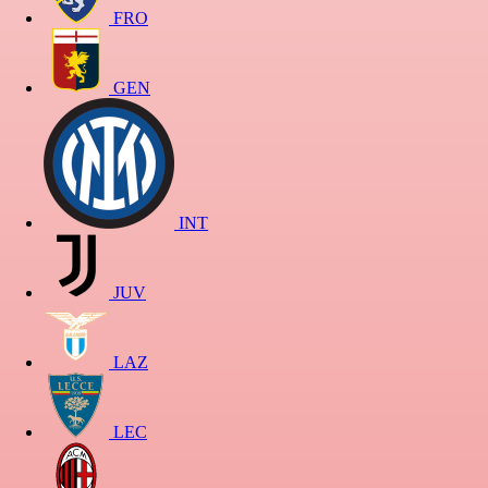
FRO
GEN
INT
JUV
LAZ
LEC