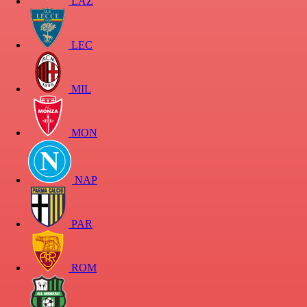
LAZ
LEC
MIL
MON
NAP
PAR
ROM