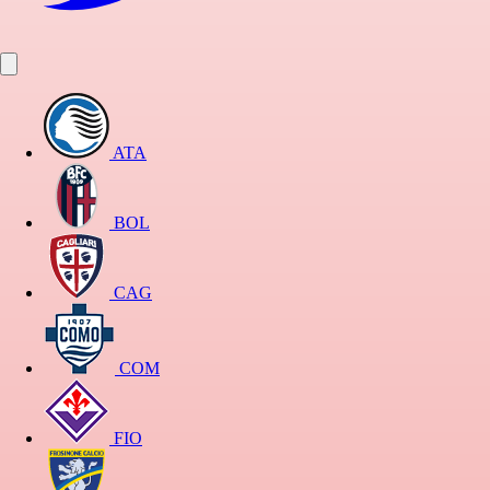
ATA
BOL
CAG
COM
FIO