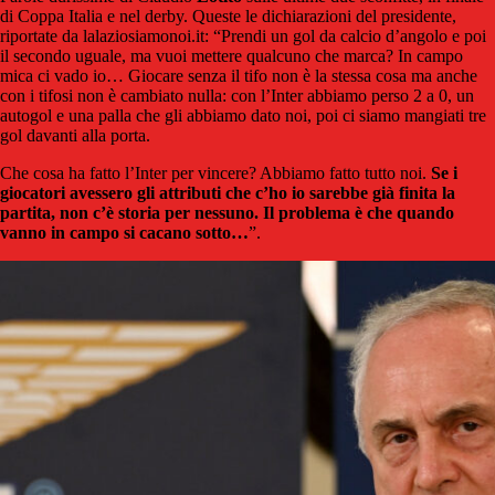
di Coppa Italia e nel derby. Queste le dichiarazioni del presidente,
riportate da lalaziosiamonoi.it: “Prendi un gol da calcio d’angolo e poi
il secondo uguale, ma vuoi mettere qualcuno che marca? In campo
mica ci vado io… Giocare senza il tifo non è la stessa cosa ma anche
con i tifosi non è cambiato nulla: con l’Inter abbiamo perso 2 a 0, un
autogol e una palla che gli abbiamo dato noi, poi ci siamo mangiati tre
gol davanti alla porta.
Che cosa ha fatto l’Inter per vincere? Abbiamo fatto tutto noi.
Se i
giocatori avessero gli attributi che c’ho io sarebbe già finita la
partita, non c’è storia per nessuno. Il problema è che quando
vanno in campo si cacano sotto…
”.