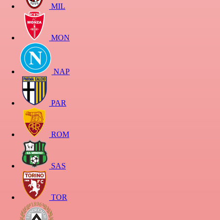
MIL
MON
NAP
PAR
ROM
SAS
TOR