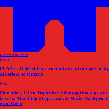
Continua la lettura
News
FLASH - Gabriel Jesus, contatti avviati con questa big
di Serie A: lo scenario
News
Fiorentina, 1-1 col Deportivo: Ndour-gol ma si prende
la scena Atta! I top e flop, Kean, J. Mario, Valdepenas
e out Oulai