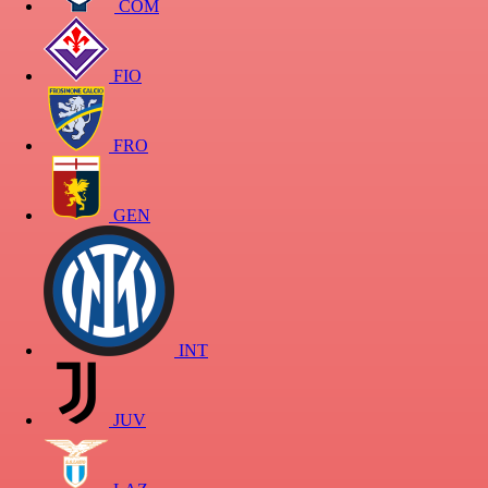
COM
FIO
FRO
GEN
INT
JUV