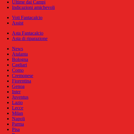
Ultime dai Campi
Indicazioni amichevoli
Voti Fantacalcio
Assist
Asta Fantacalcio
Asta di riparazione
News
Atalanta
Bologna
Cagliari
Como
Cremonese
Fiorentina
Genoa
Inter
Juventus
Lazio
Lecce
Milan
Napoli
Parma
Pisa