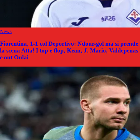
News
Fiorentina, 1-1 col Deportivo: Ndour-gol ma si prende
la scena Atta! I top e flop, Kean, J. Mario, Valdepenas
e out Oulai