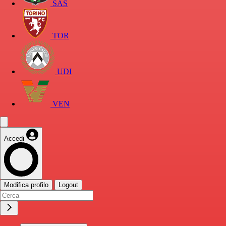
SAS
TOR
UDI
VEN
Accedi
Modifica profilo
Logout