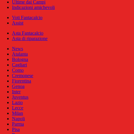
Ultime dai Campi
Indicazioni amichevoli
Voti Fantacalcio
Assist
Asta Fantacalcio
Asta di riparazione
News
Atalanta
Bologna
Cagliari
Como
Cremonese
Fiorentina
Genoa
Inter
Juventus
Lazio
Lecce
Milan
Napoli
Parma
Pisa