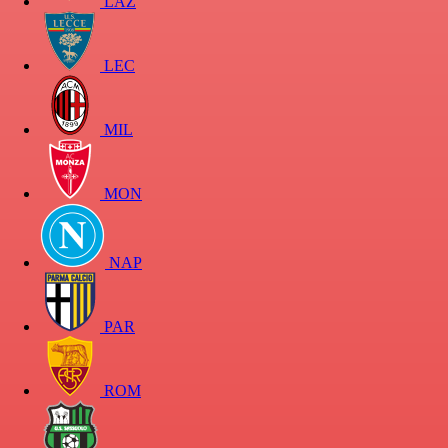
LAZ
LEC
MIL
MON
NAP
PAR
ROM