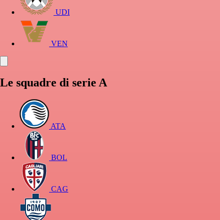
UDI
VEN
Le squadre di serie A
ATA
BOL
CAG