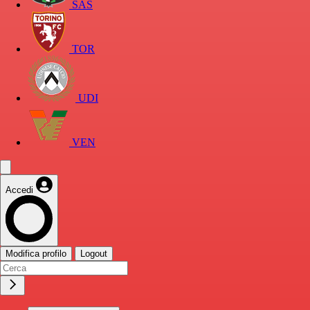
SAS
TOR
UDI
VEN
Accedi
Modifica profilo
Logout