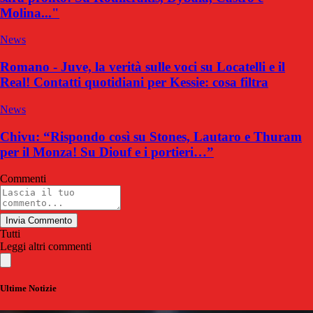
Molina..."
News
Romano - Juve, la verità sulle voci su Locatelli e il
Real! Contatti quotidiani per Kessie: cosa filtra
News
Chivu: “Rispondo così su Stones, Lautaro e Thuram
per il Monza! Su Diouf e i portieri…”
Commenti
Invia Commento
Tutti
Leggi altri commenti
Ultime Notizie