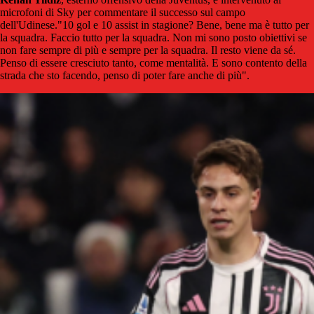
microfoni di Sky per commentare il successo sul campo
dell'Udinese."10 gol e 10 assist in stagione? Bene, bene ma è tutto per
la squadra. Faccio tutto per la squadra. Non mi sono posto obiettivi se
non fare sempre di più e sempre per la squadra. Il resto viene da sé.
Penso di essere cresciuto tanto, come mentalità. E sono contento della
strada che sto facendo, penso di poter fare anche di più".