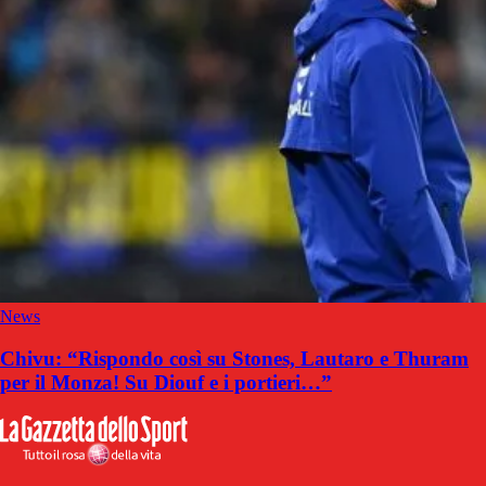
News
Chivu: “Rispondo così su Stones, Lautaro e Thuram
per il Monza! Su Diouf e i portieri…”