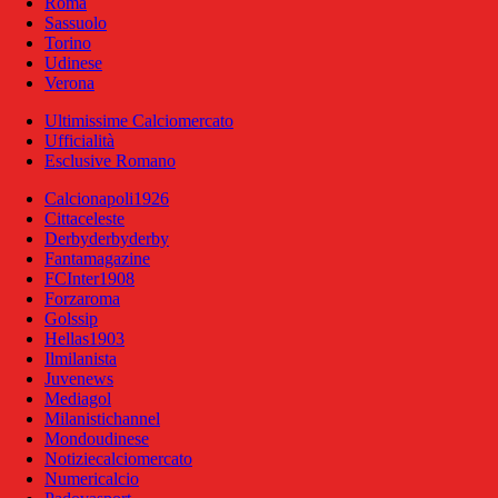
Roma
Sassuolo
Torino
Udinese
Verona
Ultimissime Calciomercato
Ufficialità
Esclusive Romano
Calcionapoli1926
Cittaceleste
Derbyderbyderby
Fantamagazine
FCInter1908
Forzaroma
Golssip
Hellas1903
Ilmilanista
Juvenews
Mediagol
Milanistichannel
Mondoudinese
Notiziecalciomercato
Numericalcio