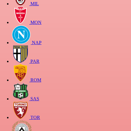
MIL
MON
NAP
PAR
ROM
SAS
TOR