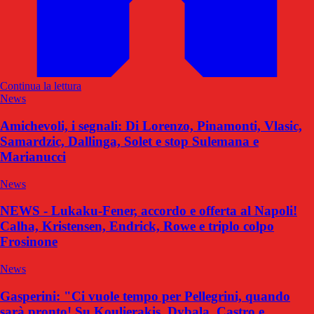
Continua la lettura
News
Amichevoli, i segnali: Di Lorenzo, Pinamonti, Vlasic,
Samardzic, Dallinga, Solet e stop Sulemana e
Marianucci
News
NEWS - Lukaku-Fener, accordo e offerta al Napoli!
Calha, Kristensen, Endrick, Rowe e triplo colpo
Frosinone
News
Gasperini: "Ci vuole tempo per Pellegrini, quando
sarà pronto! Su Koulierakis, Dybala, Castro e