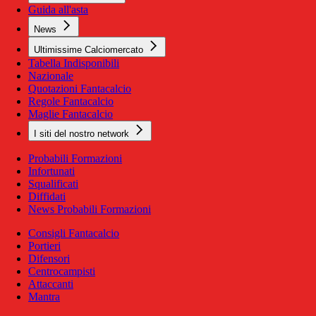
Guida all'asta
News
Ultimissime Calciomercato
Tabella Indisponibili
Nazionale
Quotazioni Fantacalcio
Regole Fantacalcio
Maglie Fantacalcio
I siti del nostro network
Probabili Formazioni
Infortunati
Squalificati
Diffidati
News Probabili Formazioni
Consigli Fantacalcio
Portieri
Difensori
Centrocampisti
Attaccanti
Mantra