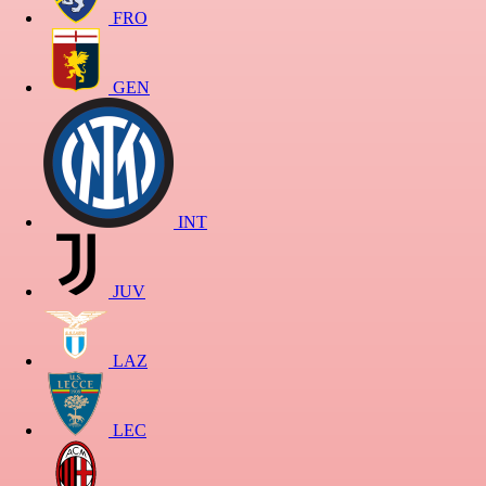
FRO
GEN
INT
JUV
LAZ
LEC