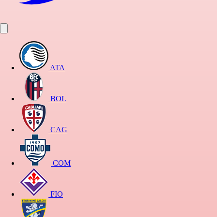
ATA
BOL
CAG
COM
FIO