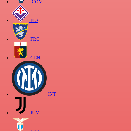
COM
FIO
FRO
GEN
INT
JUV