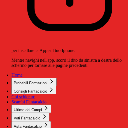
per installare la App sul tuo Iphone.
Mentre navighi nell'app, scorri il dito da sinistra a destra dello
schermo per tornare alle pagine precedenti
Home
Probabili Formazioni
Consigli Fantacalcio
Chi schierare
Scambi Fantacalcio
Ultime dai Campi
Voti Fantacalcio
Asta Fantacalcio