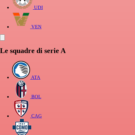
UDI
VEN
Le squadre di serie A
ATA
BOL
CAG