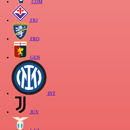
COM
FIO
FRO
GEN
INT
JUV