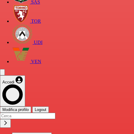
SAS
TOR
UDI
VEN
Accedi
Modifica profilo
Logout