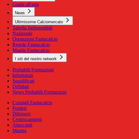
Guida all'asta
News
Ultimissime Calciomercato
Tabella Indisponibili
Nazionale
Quotazioni Fantacalcio
Regole Fantacalcio
Maglie Fantacalcio
I siti del nostro network
Probabili Formazioni
Infortunati
Squalificati
Diffidati
News Probabili Formazioni
Consigli Fantacalcio
Portieri
Difensori
Centrocampisti
Attaccanti
Mantra