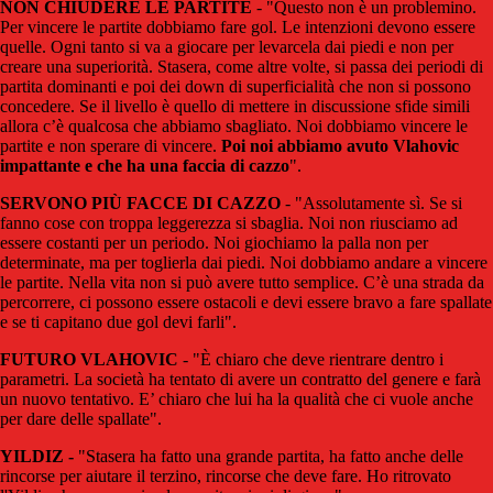
NON CHIUDERE LE PARTITE
- "Questo non è un problemino.
Per vincere le partite dobbiamo fare gol. Le intenzioni devono essere
quelle. Ogni tanto si va a giocare per levarcela dai piedi e non per
creare una superiorità. Stasera, come altre volte, si passa dei periodi di
partita dominanti e poi dei down di superficialità che non si possono
concedere. Se il livello è quello di mettere in discussione sfide simili
allora c’è qualcosa che abbiamo sbagliato. Noi dobbiamo vincere le
partite e non sperare di vincere.
Poi noi abbiamo avuto Vlahovic
impattante e che ha una faccia di cazzo
".
SERVONO PIÙ FACCE DI CAZZO
- "Assolutamente sì. Se si
fanno cose con troppa leggerezza si sbaglia. Noi non riusciamo ad
essere costanti per un periodo. Noi giochiamo la palla non per
determinate, ma per toglierla dai piedi. Noi dobbiamo andare a vincere
le partite. Nella vita non si può avere tutto semplice. C’è una strada da
percorrere, ci possono essere ostacoli e devi essere bravo a fare spallate
e se ti capitano due gol devi farli".
FUTURO VLAHOVIC
- "È chiaro che deve rientrare dentro i
parametri. La società ha tentato di avere un contratto del genere e farà
un nuovo tentativo. E’ chiaro che lui ha la qualità che ci vuole anche
per dare delle spallate".
YILDIZ -
"Stasera ha fatto una grande partita, ha fatto anche delle
rincorse per aiutare il terzino, rincorse che deve fare. Ho ritrovato