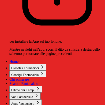
per installare la App sul tuo Iphone.
Mentre navighi nell'app, scorri il dito da sinistra a destra dello
schermo per tornare alle pagine precedenti
Home
Probabili Formazioni
Consigli Fantacalcio
Chi schierare
Scambi Fantacalcio
Ultime dai Campi
Voti Fantacalcio
Asta Fantacalcio