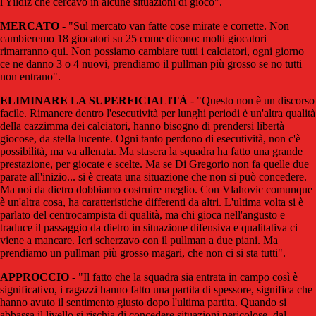
l'Yildiz che cercavo in alcune situazioni di gioco".
MERCATO
- "Sul mercato van fatte cose mirate e corrette. Non
cambieremo 18 giocatori su 25 come dicono: molti giocatori
rimarranno qui. Non possiamo cambiare tutti i calciatori, ogni giorno
ce ne danno 3 o 4 nuovi, prendiamo il pullman più grosso se no tutti
non entrano".
ELIMINARE LA SUPERFICIALITÀ
- "Questo non è un discorso
facile. Rimanere dentro l'esecutività per lunghi periodi è un'altra qualità
della cazzimma dei calciatori, hanno bisogno di prendersi libertà
giocose, da stella lucente. Ogni tanto perdono di esecutività, non c'è
possibilità, ma va allenata. Ma stasera la squadra ha fatto una grande
prestazione, per giocate e scelte. Ma se Di Gregorio non fa quelle due
parate all'inizio... si è creata una situazione che non si può concedere.
Ma noi da dietro dobbiamo costruire meglio. Con Vlahovic comunque
è un'altra cosa, ha caratteristiche differenti da altri. L'ultima volta si è
parlato del centrocampista di qualità, ma chi gioca nell'angusto e
traduce il passaggio da dietro in situazione difensiva e qualitativa ci
viene a mancare. Ieri scherzavo con il pullman a due piani. Ma
prendiamo un pullman più grosso magari, che non ci si sta tutti".
APPROCCIO
- "Il fatto che la squadra sia entrata in campo così è
significativo, i ragazzi hanno fatto una partita di spessore, significa che
hanno avuto il sentimento giusto dopo l'ultima partita. Quando si
abbassa il livello si rischia di concedere situazioni pericolose, dal