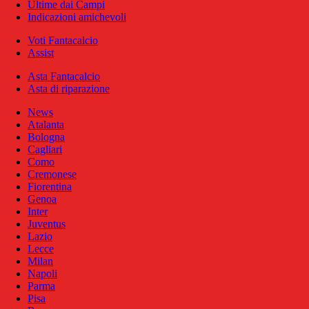
Ultime dai Campi
Indicazioni amichevoli
Voti Fantacalcio
Assist
Asta Fantacalcio
Asta di riparazione
News
Atalanta
Bologna
Cagliari
Como
Cremonese
Fiorentina
Genoa
Inter
Juventus
Lazio
Lecce
Milan
Napoli
Parma
Pisa