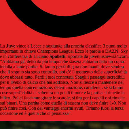
La
Juve
vince a Lecce e aggiunge alla propria classifica 3 punti molto
importanti in chiave Champions League. Ecco le parole a DAZN, Sky
e in conferenza di Luciano
Spalletti
, riportate da juventusnews24.com:
"Abbiamo già detto da più tempo che stasera abbiamo fatto un copia-
incolla a tante partite. Si fanno pezzi di gara dominanti, dove sembra
che il seguito sia sotto controllo, poi c'è il momento della superficialità
dove abbassi tutto. Perdi i tuoi connotati. Sbagli i passaggi incredibili
per il livello di calcio che hai addosso. Non si riesce a mantenere nel
tempo quella concentrazione, determinazione, carattere... se si fanno
cose superficialità ci subentra un po' di timore e la partita si rimette in
bilico. Poi ci facciamo girare le scatole, si tira per i capelli e si rimette
sui binari. Una partita come quella di stasera non deve finire 1-0. Non
può finire così. Con dei vantaggi enormi avuti. Tiriamo fuori la terza
occasione ed è quella che ci penalizza".