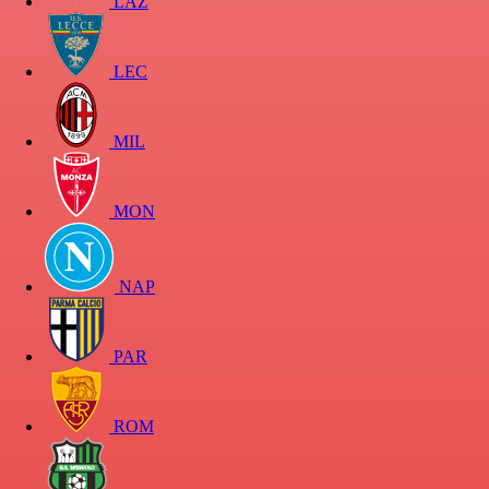
LAZ
LEC
MIL
MON
NAP
PAR
ROM