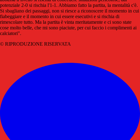
potenziale 2-0 si rischia l'1-1. Abbiamo fatto la partita, la mentalità c'è.
Si sbagliano dei passaggi, non si riesce a riconoscere il momento in cui
fiabeggiare e il momento in cui essere esecutivi e si rischia di
rimescolare tutto. Ma la partita è vinta meritatamente e ci sono state
cose molto belle, che mi sono piaciute, per cui faccio i complimenti ai
calciatori".
© RIPRODUZIONE RISERVATA