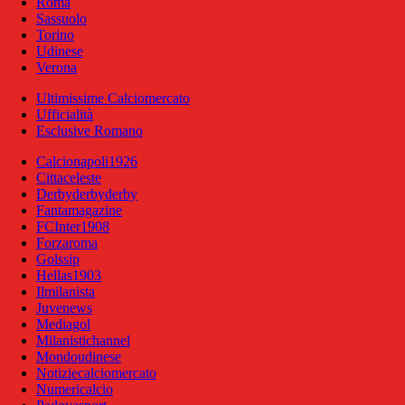
Roma
Sassuolo
Torino
Udinese
Verona
Ultimissime Calciomercato
Ufficialità
Esclusive Romano
Calcionapoli1926
Cittaceleste
Derbyderbyderby
Fantamagazine
FCInter1908
Forzaroma
Golssip
Hellas1903
Ilmilanista
Juvenews
Mediagol
Milanistichannel
Mondoudinese
Notiziecalciomercato
Numericalcio