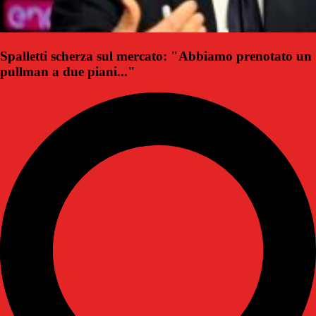
Spalletti scherza sul mercato: "Abbiamo prenotato un
pullman a due piani..."