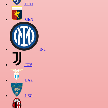
FRO
GEN
INT
JUV
LAZ
LEC