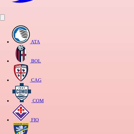
ATA
BOL
CAG
COM
FIO