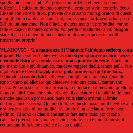
spogliatoio se ne cambi 25, poi ne cambi 18. Nel mercato è una
difficoltà. I calciatori devono sapere del progetto serio, come ha detto
Elkann con i nostri tifosi, prevede che ci siano molti giocatori di questi
di oggi. Dura cambiarne tanti. Poi, come sapete, la Juventus ha speso
2-3 lire ultimamente. Non è facile mettere mano in profondità, vanno
fatte le cose in maniera corretta. Poi per la crescita del calcio bisogna
stare al passo coi tempi, ma i calciatori devono sapere che molti
rimarranno proprio".
VLAHOVIC
- "
La mancanza di Vlahovic l'abbiamo sofferta come
il pane
. Ha caratteristiche diverse,
non si può giocare a calcio senza
terminale fisico se si vuole essere una squadra vincente
. Anche un
po' meno alto e più dinamico, ma deve reggere duelli, tenere palla, fare
i gol.
Anche David fa gol, ma la palla addosso, il gol duellato...
Vlahovic ha caratteristiche diverse, con lui è un'altra cosa. Quando
sono venuto ad allenare qui chiedevo solo una cosa, il centravanti
fisico. Poi non si è riusciti a trovarlo, io non faccio il mercato, quello lo
fanno gli altri. Qualche volta ci vuole il calciatore di qualità fra le linee
e anche quello un po' manca, tante volte siamo arrivati al limite
dell'area anche stasera. Quando lotti per queste posizioni il livello è alto
e si perde un po' di tranquillità. Vlahovic è un calciatore forte, ben
definito. Ci sono calciatori che sanno fare tante cose, poi ci sono
calciatori precisi, con caratteristiche centrate. Lui è uno di questi, il
centravanti lo fa bene perché è la sua qualità".