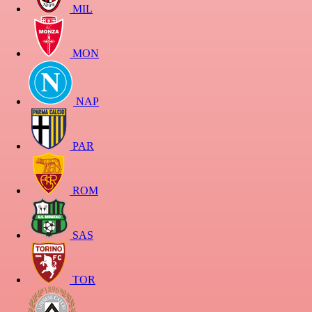
MIL
MON
NAP
PAR
ROM
SAS
TOR