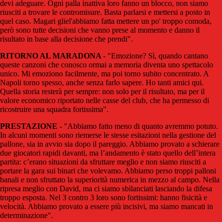
devi adeguare. Ogni palla inattiva loro fanno un blocco, non siamo
riusciti a trovare le contromisure. Basta parlarsi e mettersi a posto in
quel caso. Magari gliel'abbiamo fatta mettere un po' troppo comoda,
però sono tutte decisioni che vanno prese al momento e danno il
risultato in base alla decisione che prendi".
RITORNO AL MARADONA
- "Emozione? Sì, quando cantano
queste canzoni che conosco ormai a memoria diventa uno spettacolo
unico. Mi emoziono facilmente, ma poi torno subito concentrato. A
Napoli torno spesso, anche senza farlo sapere. Ho tanti amici qui.
Quella storia resterà per sempre: non solo per il risultato, ma per il
valore economico riportato nelle casse del club, che ha permesso di
ricostruire una squadra fortissima".
PRESTAZIONE
- "Abbiamo fatto meno di quanto avremmo potuto.
In alcuni momenti sono riemerse le stesse esitazioni nella gestione del
pallone, sia in avvio sia dopo il pareggio. Abbiamo provato a schierare
due giocatori rapidi davanti, ma l’andamento è stato quello dell’intera
partita: c’erano situazioni da sfruttare meglio e non siamo riusciti a
portare la gara sui binari che volevamo. Abbiamo perso troppi palloni
banali e non sfruttato la superiorità numerica in mezzo al campo. Nella
ripresa meglio con David, ma ci siamo sbilanciati lasciando la difesa
troppo esposta. Nel 3 contro 3 loro sono fortissimi: hanno fisicità e
velocità. Abbiamo provato a essere più incisivi, ma siamo mancati in
determinazione".