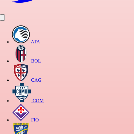
ATA
BOL
CAG
COM
FIO