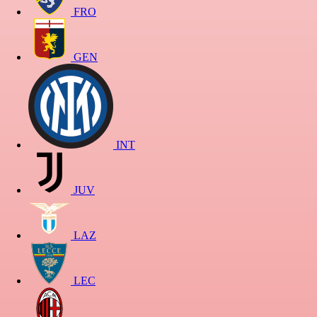
FRO
GEN
INT
JUV
LAZ
LEC