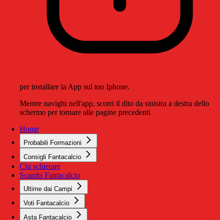
per installare la App sul tuo Iphone.
Mentre navighi nell'app, scorri il dito da sinistra a destra dello
schermo per tornare alle pagine precedenti
Home
Probabili Formazioni
Consigli Fantacalcio
Chi schierare
Scambi Fantacalcio
Ultime dai Campi
Voti Fantacalcio
Asta Fantacalcio