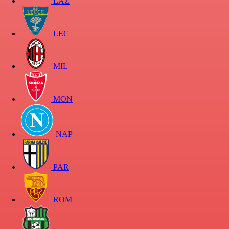
LAZ
LEC
MIL
MON
NAP
PAR
ROM