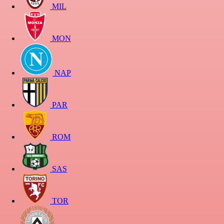
MIL
MON
NAP
PAR
ROM
SAS
TOR