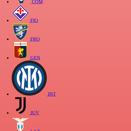
COM
FIO
FRO
GEN
INT
JUV