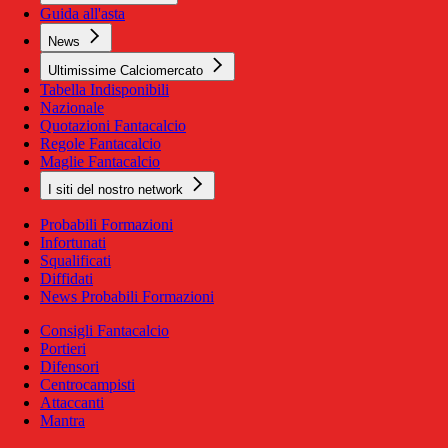
Guida all'asta
News
Ultimissime Calciomercato
Tabella Indisponibili
Nazionale
Quotazioni Fantacalcio
Regole Fantacalcio
Maglie Fantacalcio
I siti del nostro network
Probabili Formazioni
Infortunati
Squalificati
Diffidati
News Probabili Formazioni
Consigli Fantacalcio
Portieri
Difensori
Centrocampisti
Attaccanti
Mantra