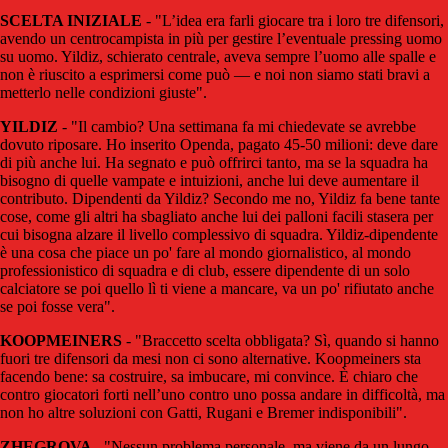
SCELTA INIZIALE
- "L’idea era farli giocare tra i loro tre difensori,
avendo un centrocampista in più per gestire l’eventuale pressing uomo
su uomo. Yildiz, schierato centrale, aveva sempre l’uomo alle spalle e
non è riuscito a esprimersi come può — e noi non siamo stati bravi a
metterlo nelle condizioni giuste".
YILDIZ
- "Il cambio? Una settimana fa mi chiedevate se avrebbe
dovuto riposare. Ho inserito Openda, pagato 45-50 milioni: deve dare
di più anche lui. Ha segnato e può offrirci tanto, ma se la squadra ha
bisogno di quelle vampate e intuizioni, anche lui deve aumentare il
contributo. Dipendenti da Yildiz? Secondo me no, Yildiz fa bene tante
cose, come gli altri ha sbagliato anche lui dei palloni facili stasera per
cui bisogna alzare il livello complessivo di squadra. Yildiz-dipendente
è una cosa che piace un po' fare al mondo giornalistico, al mondo
professionistico di squadra e di club, essere dipendente di un solo
calciatore se poi quello lì ti viene a mancare, va un po' rifiutato anche
se poi fosse vera".
KOOPMEINERS
- "Braccetto scelta obbligata? Sì, quando si hanno
fuori tre difensori da mesi non ci sono alternative. Koopmeiners sta
facendo bene: sa costruire, sa imbucare, mi convince. È chiaro che
contro giocatori forti nell’uno contro uno possa andare in difficoltà, ma
non ho altre soluzioni con Gatti, Rugani e Bremer indisponibili".
ZHEGROVA
- "Nessun problema personale, ma viene da un lungo