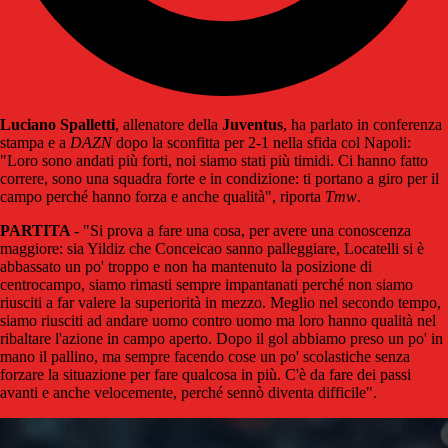
Luciano Spalletti
, allenatore della
Juventus
, ha parlato in conferenza
stampa e a
DAZN
dopo la sconfitta per 2-1 nella sfida col Napoli:
"Loro sono andati più forti, noi siamo stati più timidi. Ci hanno fatto
correre, sono una squadra forte e in condizione: ti portano a giro per il
campo perché hanno forza e anche qualità", riporta
Tmw
.
PARTITA
- "Si prova a fare una cosa, per avere una conoscenza
maggiore: sia Yildiz che Conceicao sanno palleggiare, Locatelli si è
abbassato un po' troppo e non ha mantenuto la posizione di
centrocampo, siamo rimasti sempre impantanati perché non siamo
riusciti a far valere la superiorità in mezzo. Meglio nel secondo tempo,
siamo riusciti ad andare uomo contro uomo ma loro hanno qualità nel
ribaltare l'azione in campo aperto. Dopo il gol abbiamo preso un po' in
mano il pallino, ma sempre facendo cose un po' scolastiche senza
forzare la situazione per fare qualcosa in più. C'è da fare dei passi
avanti e anche velocemente, perché sennò diventa difficile".