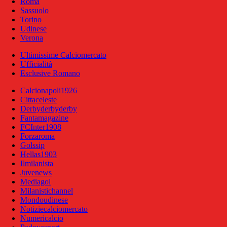
Roma
Sassuolo
Torino
Udinese
Verona
Ultimissime Calciomercato
Ufficialità
Esclusive Romano
Calcionapoli1926
Cittaceleste
Derbyderbyderby
Fantamagazine
FCInter1908
Forzaroma
Golssip
Hellas1903
Ilmilanista
Juvenews
Mediagol
Milanistichannel
Mondoudinese
Notiziecalciomercato
Numericalcio