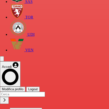
SAS
TOR
UDI
VEN
Accedi
Modifica profilo
Logout