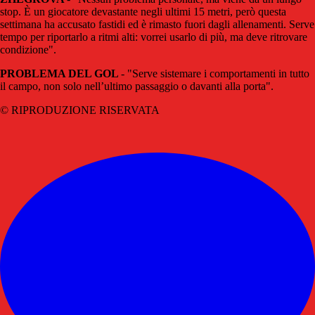
stop. È un giocatore devastante negli ultimi 15 metri, però questa
settimana ha accusato fastidi ed è rimasto fuori dagli allenamenti. Serve
tempo per riportarlo a ritmi alti: vorrei usarlo di più, ma deve ritrovare
condizione".
PROBLEMA DEL GOL
- "Serve sistemare i comportamenti in tutto
il campo, non solo nell’ultimo passaggio o davanti alla porta".
© RIPRODUZIONE RISERVATA