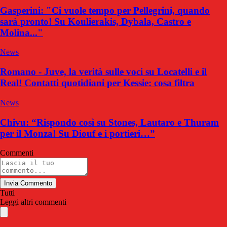
Gasperini: "Ci vuole tempo per Pellegrini, quando
sarà pronto! Su Koulierakis, Dybala, Castro e
Molina..."
News
Romano - Juve, la verità sulle voci su Locatelli e il
Real! Contatti quotidiani per Kessie: cosa filtra
News
Chivu: “Rispondo così su Stones, Lautaro e Thuram
per il Monza! Su Diouf e i portieri…”
Commenti
Invia Commento
Tutti
Leggi altri commenti