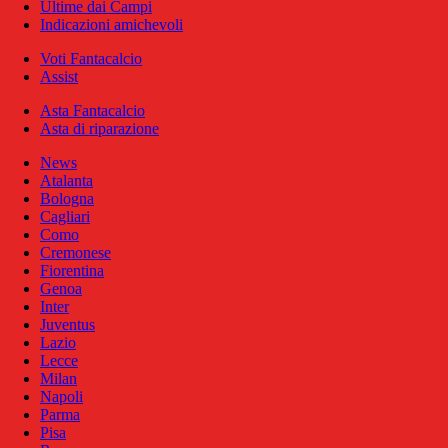
Ultime dai Campi
Indicazioni amichevoli
Voti Fantacalcio
Assist
Asta Fantacalcio
Asta di riparazione
News
Atalanta
Bologna
Cagliari
Como
Cremonese
Fiorentina
Genoa
Inter
Juventus
Lazio
Lecce
Milan
Napoli
Parma
Pisa