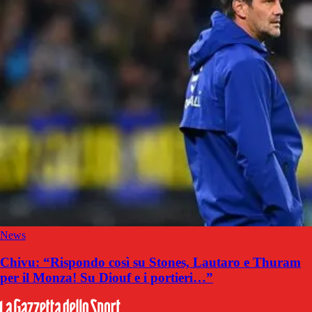
News
Chivu: “Rispondo così su Stones, Lautaro e Thuram
per il Monza! Su Diouf e i portieri…”