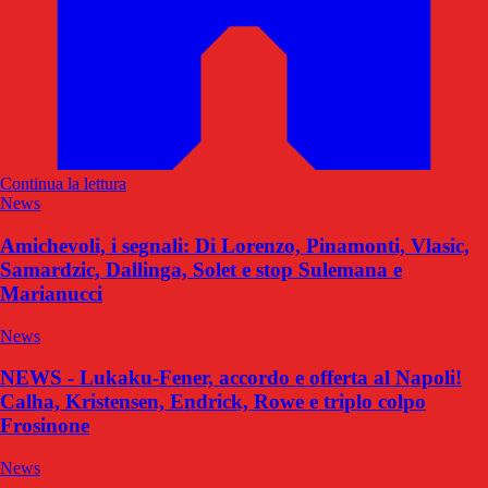
Continua la lettura
News
Amichevoli, i segnali: Di Lorenzo, Pinamonti, Vlasic,
Samardzic, Dallinga, Solet e stop Sulemana e
Marianucci
News
NEWS - Lukaku-Fener, accordo e offerta al Napoli!
Calha, Kristensen, Endrick, Rowe e triplo colpo
Frosinone
News