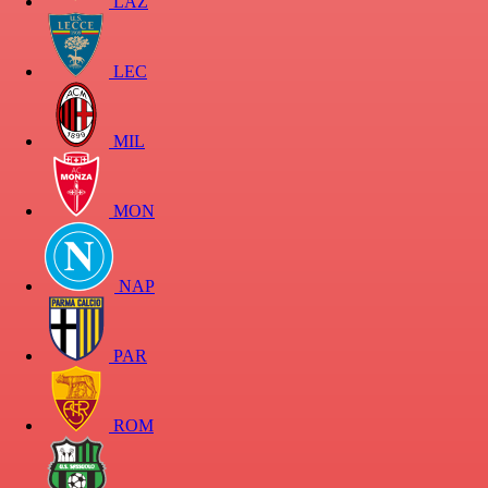
LAZ
LEC
MIL
MON
NAP
PAR
ROM