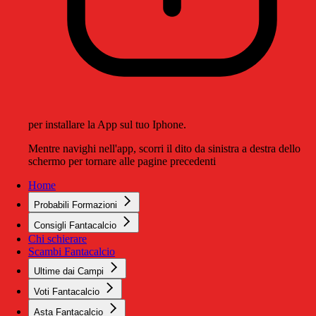
per installare la App sul tuo Iphone.
Mentre navighi nell'app, scorri il dito da sinistra a destra dello
schermo per tornare alle pagine precedenti
Home
Probabili Formazioni
Consigli Fantacalcio
Chi schierare
Scambi Fantacalcio
Ultime dai Campi
Voti Fantacalcio
Asta Fantacalcio