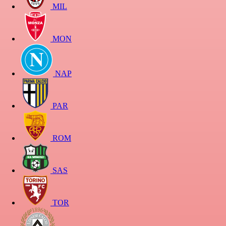
MIL
MON
NAP
PAR
ROM
SAS
TOR