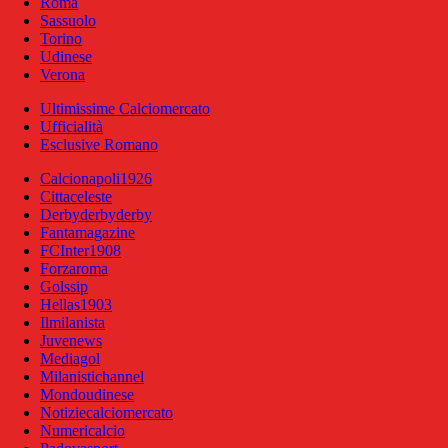
Roma
Sassuolo
Torino
Udinese
Verona
Ultimissime Calciomercato
Ufficialità
Esclusive Romano
Calcionapoli1926
Cittaceleste
Derbyderbyderby
Fantamagazine
FCInter1908
Forzaroma
Golssip
Hellas1903
Ilmilanista
Juvenews
Mediagol
Milanistichannel
Mondoudinese
Notiziecalciomercato
Numericalcio