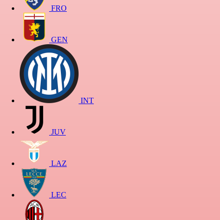
FRO
GEN
INT
JUV
LAZ
LEC