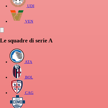
UDI
VEN
Le squadre di serie A
ATA
BOL
CAG