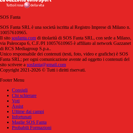
SOS Fanta
SOS Fanta SRL è una società iscritta al Registro Imprese di Milano n.
10057610965.
Il sito
sosfanta.com
di titolarità di SOS Fanta SRL, con sede a Milano,
via Paleocapa 6, C.F./PI 10057610965 è affiliato al network Gazzanet
di RCS Mediagroup S.p.a..
Unico responsabile dei contenuti (testi, foto, video e grafiche) è SOS
Fanta SRL; per ogni comunicazione avente ad oggetto i contenuti del
sito scrivere a
sosfanta@gmail.com
Copyright 2021-2026 © Tutti i diritti riservati.
Footer Menu
Consigli
Chi schierare
Voti
Assist
Ultime dai campi
Infortunati
Maglie SOS Fanta
Probabili Formazioni