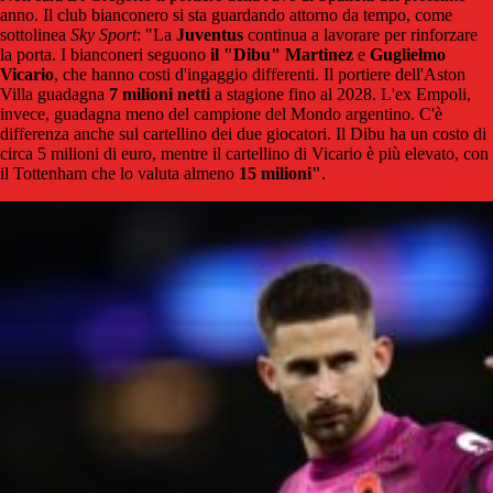
anno. Il club bianconero si sta guardando attorno da tempo, come
sottolinea
Sky Sport
: "La
Juventus
continua a lavorare per rinforzare
la porta. I bianconeri seguono
il "Dibu" Martinez
e
Guglielmo
Vicario
, che hanno costi d'ingaggio differenti. Il portiere dell'Aston
Villa guadagna
7 milioni netti
a stagione fino al 2028. L'ex Empoli,
invece, guadagna meno del campione del Mondo argentino. C'è
differenza anche sul cartellino dei due giocatori. Il Dibu ha un costo di
circa 5 milioni di euro, mentre il cartellino di Vicario è più elevato, con
il Tottenham che lo valuta almeno
15 milioni"
.