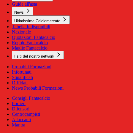
Guida all'asta
News
Ultimissime Calciomercato
Tabella Indisponibili
Nazionale
Quotazioni Fantacalcio
Regole Fantacalcio
Maglie Fantacalcio
I siti del nostro network
Probabili Formazioni
Infortunati
Squalificati
Diffidati
News Probabili Formazioni
Consigli Fantacalcio
Portieri
Difensori
Centrocampisti
Attaccanti
Mantra