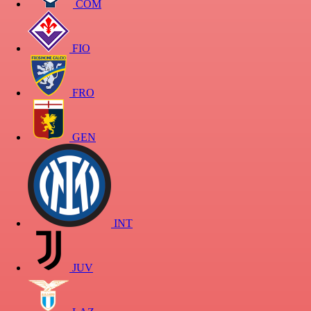
COM
FIO
FRO
GEN
INT
JUV