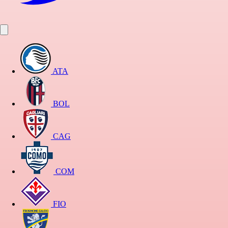
ATA
BOL
CAG
COM
FIO