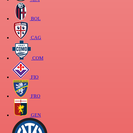
BOL
CAG
COM
FIO
FRO
GEN