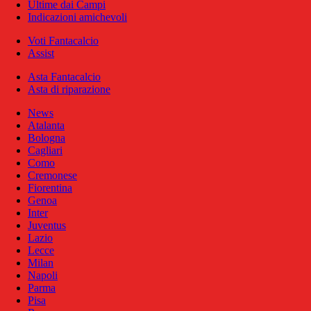
Ultime dai Campi
Indicazioni amichevoli
Voti Fantacalcio
Assist
Asta Fantacalcio
Asta di riparazione
News
Atalanta
Bologna
Cagliari
Como
Cremonese
Fiorentina
Genoa
Inter
Juventus
Lazio
Lecce
Milan
Napoli
Parma
Pisa