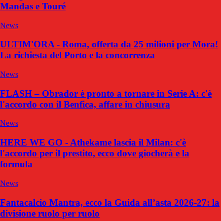
Mandas e Touré
News
ULTIM'ORA - Roma, offerta da 25 milioni per Mora!
La richiesta del Porto e la concorrenza
News
FLASH – Obrador è pronto a tornare in Serie A: c'è
l'accordo con il Benfica, affare in chiusura
News
HERE WE GO - Athekame lascia il Milan: c'è
l'accordo per il prestito, ecco dove giocherà e la
formula
News
Fantacalcio Mantra, ecco la Guida all’asta 2026-27: la
divisione ruolo per ruolo