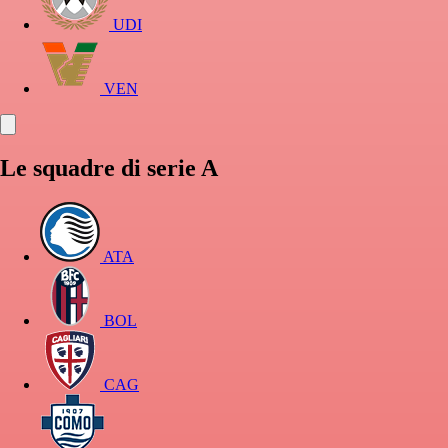
UDI
VEN
Le squadre di serie A
ATA
BOL
CAG