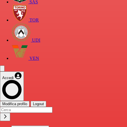
SAS
TOR
UDI
VEN
Accedi
Modifica profilo
Logout