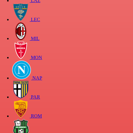
LAZ
LEC
MIL
MON
NAP
PAR
ROM