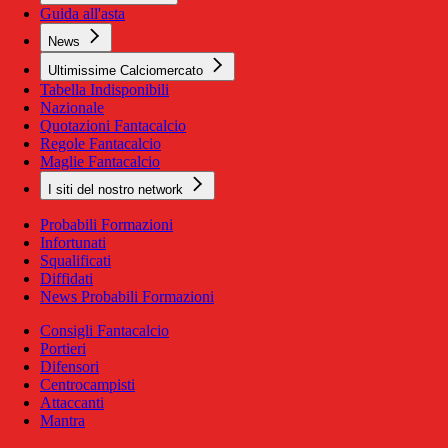
Guida all'asta
News
Ultimissime Calciomercato
Tabella Indisponibili
Nazionale
Quotazioni Fantacalcio
Regole Fantacalcio
Maglie Fantacalcio
I siti del nostro network
Probabili Formazioni
Infortunati
Squalificati
Diffidati
News Probabili Formazioni
Consigli Fantacalcio
Portieri
Difensori
Centrocampisti
Attaccanti
Mantra