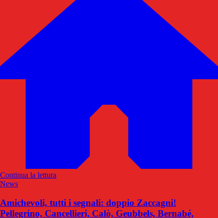
Continua la lettura
News
Amichevoli, tutti i segnali: doppio Zaccagni!
Pellegrino, Cancellieri, Calò, Geubbels, Bernabé,