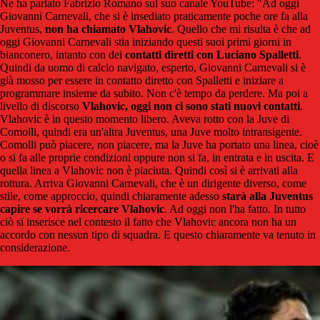
Ne ha parlato Fabrizio Romano sul suo canale YouTube: "Ad oggi
Giovanni Carnevali, che si è insediato praticamente poche ore fa alla
Juventus,
non ha chiamato Vlahovic
. Quello che mi risulta è che ad
oggi Giovanni Carnevali stia iniziando questi suoi primi giorni in
bianconero, intanto con dei
contatti diretti con Luciano Spalletti
.
Quindi da uomo di calcio navigato, esperto, Giovanni Carnevali si è
già mosso per essere in contatto diretto con Spalletti e iniziare a
programmare insieme da subito. Non c'è tempo da perdere. Ma poi a
livello di discorso
Vlahovic, oggi non ci sono stati nuovi contatti
.
Vlahovic è in questo momento libero. Aveva rotto con la Juve di
Comolli, quindi era un'altra Juventus, una Juve molto intransigente.
Comolli può piacere, non piacere, ma la Juve ha portato una linea, cioè
o si fa alle proprie condizioni oppure non si fa, in entrata e in uscita. E
quella linea a Vlahovic non è piaciuta. Quindi così si è arrivati alla
rottura. Arriva Giovanni Carnevali, che è un dirigente diverso, come
stile, come approccio, quindi chiaramente adesso
starà alla Juventus
capire se vorrà ricercare Vlahovic
. Ad oggi non l'ha fatto. In tutto
ciò si inserisce nel contesto il fatto che Vlahovic ancora non ha un
accordo con nessun tipo di squadra. E questo chiaramente va tenuto in
considerazione.