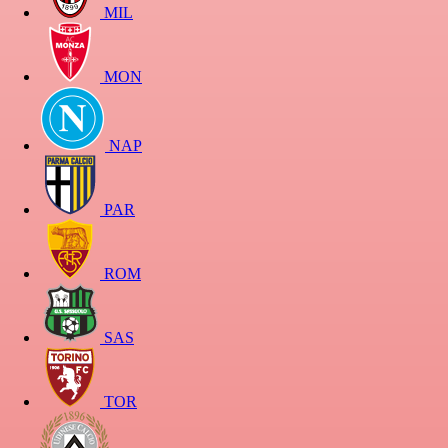
MIL
MON
NAP
PAR
ROM
SAS
TOR