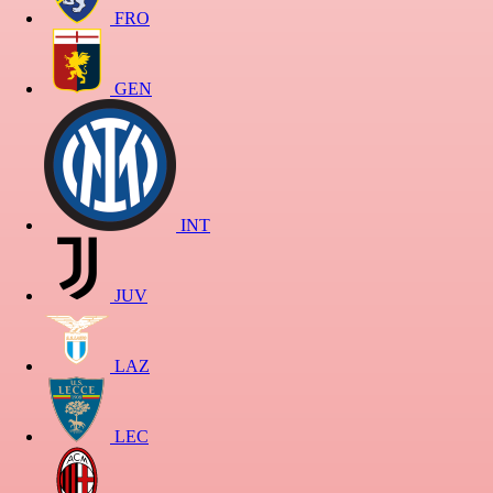
FRO
GEN
INT
JUV
LAZ
LEC