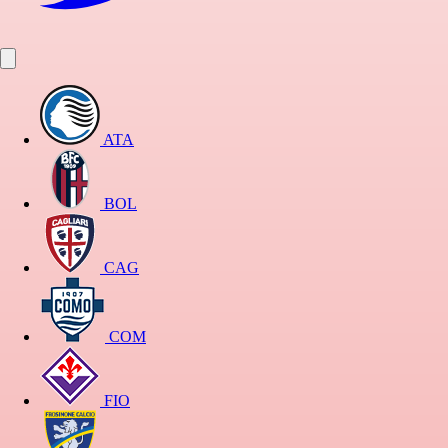
ATA
BOL
CAG
COM
FIO