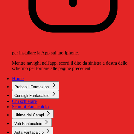
per installare la App sul tuo Iphone.
Mentre navighi nell'app, scorri il dito da sinistra a destra dello
schermo per tornare alle pagine precedenti
Home
Probabili Formazioni
Consigli Fantacalcio
Chi schierare
Scambi Fantacalcio
Ultime dai Campi
Voti Fantacalcio
Asta Fantacalcio