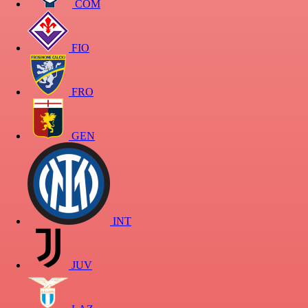
COM
FIO
FRO
GEN
INT
JUV