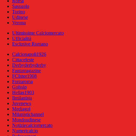
Roma
Sassuolo
Torino
Udinese
Verona
Ultimissime Calciomercato
Ufficialità
Esclusive Romano
Calcionapoli1926
Cittaceleste
Derbyderbyderby
Fantamagazine
FCInter1908
Forzaroma
Golssip
Hellas1903
Ilmilanista
Juvenews
Mediagol
Milanistichannel
Mondoudinese
Notiziecalciomercato
Numericalcio