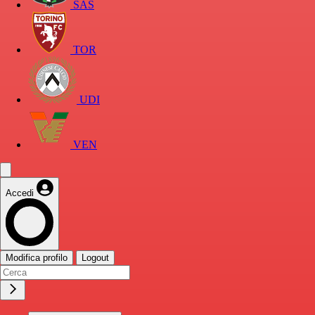
SAS
TOR
UDI
VEN
Accedi
Modifica profilo
Logout