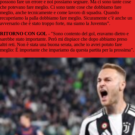
possono fare un errore e noi possiamo segnare. Ma ci sono tante cose
che potevano fare meglio. Ci sono tante cose che dobbiamo fare
meglio, anche tecnicamente e come lavoro di squadra. Quando
recuperiamo la palla dobbiamo fare meglio. Sicuramente c’è anche un
avversario che è stato troppo forte, ma siamo la Juventus”.
RITORNO CON GOL
- "Sono contento del gol, eravamo dietro e
sarebbe stato importante. Però mi dispiace che dopo abbiamo preso
altri reti. Non è stata una buona serata, anche io avrei potuto fare
meglio: È importante che impariamo da questa partita per la prossima”.