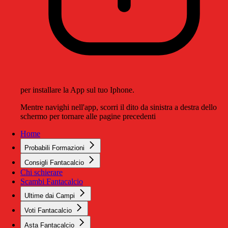
per installare la App sul tuo Iphone.
Mentre navighi nell'app, scorri il dito da sinistra a destra dello
schermo per tornare alle pagine precedenti
Home
Probabili Formazioni
Consigli Fantacalcio
Chi schierare
Scambi Fantacalcio
Ultime dai Campi
Voti Fantacalcio
Asta Fantacalcio