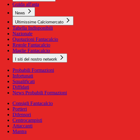
Guida all'asta
News
Ultimissime Calciomercato
Tabella Indisponibili
Nazionale
Quotazioni Fantacalcio
Regole Fantacalcio
Maglie Fantacalcio
I siti del nostro network
Probabili Formazioni
Infortunati
Squalificati
Diffidati
News Probabili Formazioni
Consigli Fantacalcio
Portieri
Difensori
Centrocampisti
Attaccanti
Mantra