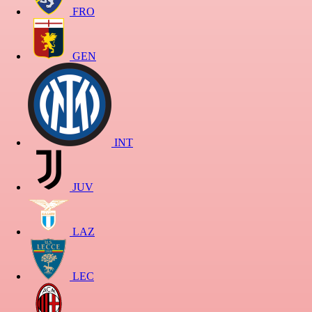
FRO
GEN
INT
JUV
LAZ
LEC