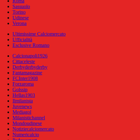
Roma
Sassuolo
Torino
Udinese
Verona
Ultimissime Calciomercato
Ufficialità
Esclusive Romano
Calcionapoli1926
Cittaceleste
Derbyderbyderby
Fantamagazine
FCInter1908
Forzaroma
Golssip
Hellas1903
Ilmilanista
Juvenews
Mediagol
Milanistichannel
Mondoudinese
Notiziecalciomercato
Numericalcio