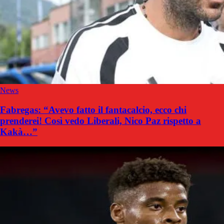
News
Fabregas: “Avevo fatto il fantacalcio, ecco chi
prenderei! Così vedo Liberali, Nico Paz rispetto a
Kakà…”