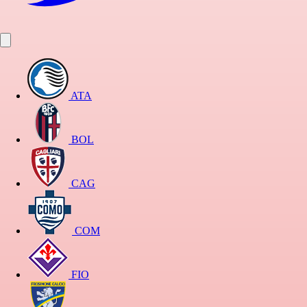
ATA
BOL
CAG
COM
FIO