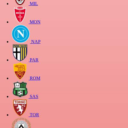
MIL
MON
NAP
PAR
ROM
SAS
TOR