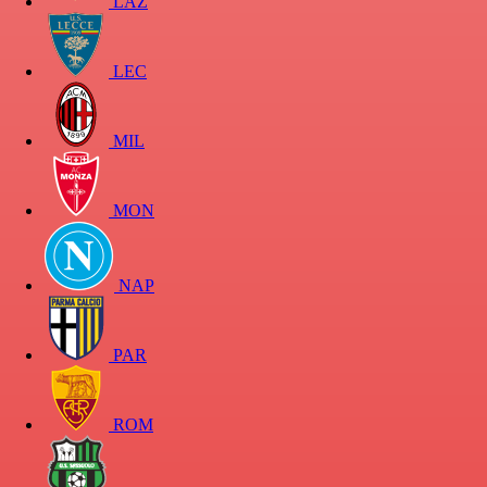
LAZ
LEC
MIL
MON
NAP
PAR
ROM