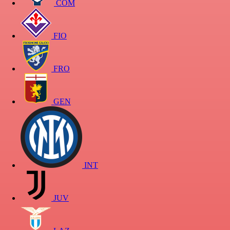
COM
FIO
FRO
GEN
INT
JUV