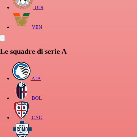
UDI
VEN
Le squadre di serie A
ATA
BOL
CAG