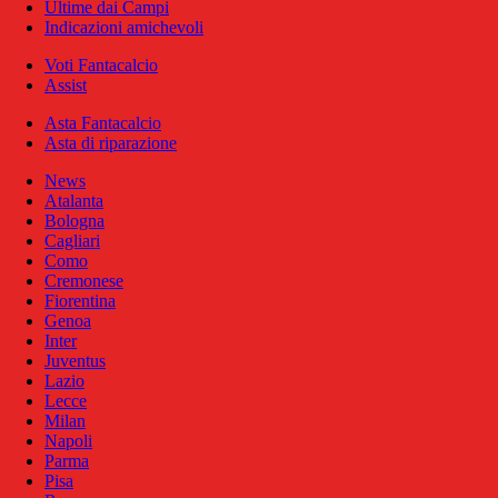
Ultime dai Campi
Indicazioni amichevoli
Voti Fantacalcio
Assist
Asta Fantacalcio
Asta di riparazione
News
Atalanta
Bologna
Cagliari
Como
Cremonese
Fiorentina
Genoa
Inter
Juventus
Lazio
Lecce
Milan
Napoli
Parma
Pisa