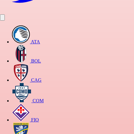
ATA
BOL
CAG
COM
FIO