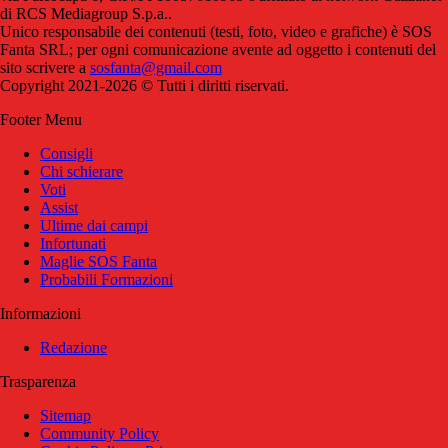
di RCS Mediagroup S.p.a..
Unico responsabile dei contenuti (testi, foto, video e grafiche) è SOS
Fanta SRL; per ogni comunicazione avente ad oggetto i contenuti del
sito scrivere a
sosfanta@gmail.com
Copyright 2021-2026 © Tutti i diritti riservati.
Footer Menu
Consigli
Chi schierare
Voti
Assist
Ultime dai campi
Infortunati
Maglie SOS Fanta
Probabili Formazioni
Informazioni
Redazione
Trasparenza
Sitemap
Community Policy