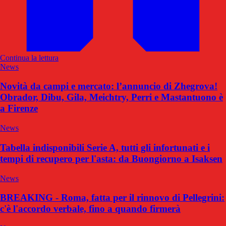
Continua la lettura
News
Novità da campi e mercato: l’annuncio di Zhegrova!
Obrador, Dibu, Gila, Meichtry, Perri e Mastantuono è
a Firenze
News
Tabella indisponibili Serie A, tutti gli infortunati e i
tempi di recupero per l'asta: da Buongiorno a Isaksen
News
BREAKING - Roma, fatta per il rinnovo di Pellegrini:
c'è l'accordo verbale, fino a quando firmerà