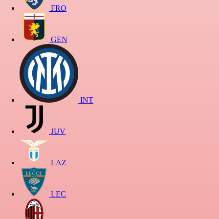
FRO
GEN
INT
JUV
LAZ
LEC