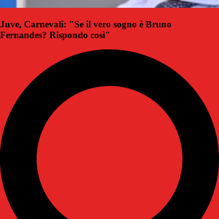
Juve, Carnevali: "Se il vero sogno è Bruno
Fernandes? Rispondo così"