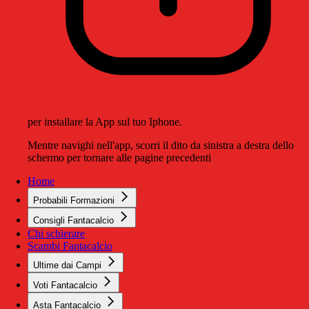
per installare la App sul tuo Iphone.
Mentre navighi nell'app, scorri il dito da sinistra a destra dello
schermo per tornare alle pagine precedenti
Home
Probabili Formazioni
Consigli Fantacalcio
Chi schierare
Scambi Fantacalcio
Ultime dai Campi
Voti Fantacalcio
Asta Fantacalcio