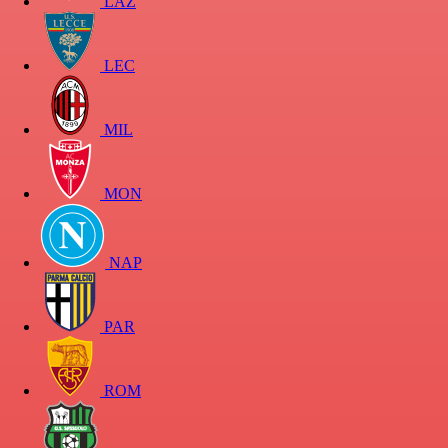
LAZ
LEC
MIL
MON
NAP
PAR
ROM