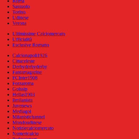
Roma
Sassuolo
Torino
Udinese
Verona
Ultimissime Calciomercato
Ufficialità
Esclusive Romano
Calcionapoli1926
Cittaceleste
Derbyderbyderby
Fantamagazine
FCInter1908
Forzaroma
Golssip
Hellas1903
Ilmilanista
Juvenews
Mediagol
Milanistichannel
Mondoudinese
Notiziecalciomercato
Numericalcio