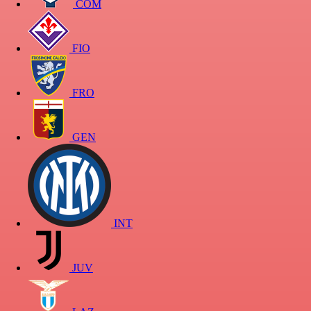
COM
FIO
FRO
GEN
INT
JUV