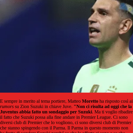
E sempre in merito al tema portiere, Matteo
Moretto
ha risposto così ai
rumors
su Zion Suzuki in chiave Juve.
"Non ci risulta ad oggi che la
Juventus abbia fatto un sondaggio per Suzuki
. Ma ti voglio ribadire
il fatto che Suzuki possa alla fine andare in Premier League. Ci sono
diversi club di Premier che lo vogliono, ci sono diversi club di Premier
che stanno spingendo con il Parma. Il Parma in questo momento non