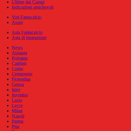
Ultime dai Campi
Indicazioni amichevoli
Voti Fantacalcio
Assist
Asta Fantacalcio
Asta di riparazione
News
Atalanta
Bologna
Cagliari
Como
Cremonese
Fiorentina
Genoa
Inter
Juventus
Lazio
Lecce
Milan
Napoli
Parma
Pisa