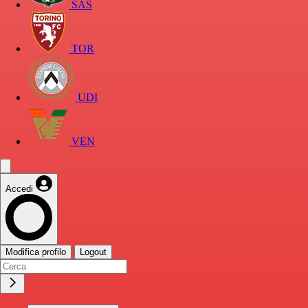
SAS
TOR
UDI
VEN
Accedi
Modifica profilo
Logout