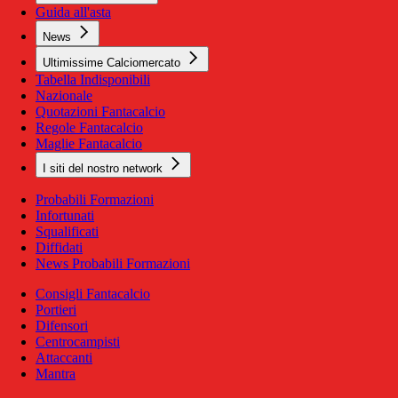
Guida all'asta
News
Ultimissime Calciomercato
Tabella Indisponibili
Nazionale
Quotazioni Fantacalcio
Regole Fantacalcio
Maglie Fantacalcio
I siti del nostro network
Probabili Formazioni
Infortunati
Squalificati
Diffidati
News Probabili Formazioni
Consigli Fantacalcio
Portieri
Difensori
Centrocampisti
Attaccanti
Mantra