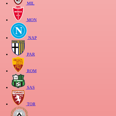
MIL
MON
NAP
PAR
ROM
SAS
TOR