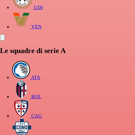
UDI
VEN
Le squadre di serie A
ATA
BOL
CAG