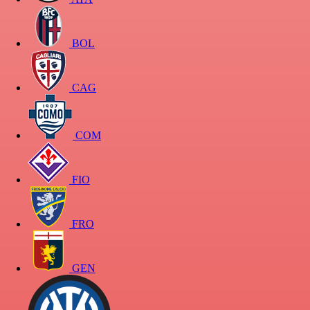
BOL
CAG
COM
FIO
FRO
GEN