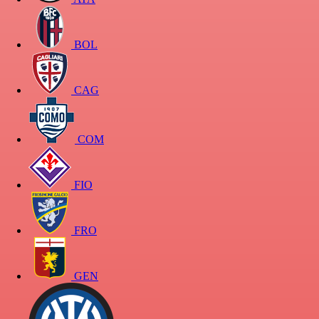
BOL
CAG
COM
FIO
FRO
GEN