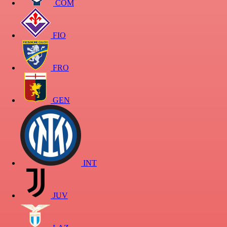
COM
FIO
FRO
GEN
INT
JUV