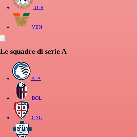
UDI
VEN
Le squadre di serie A
ATA
BOL
CAG