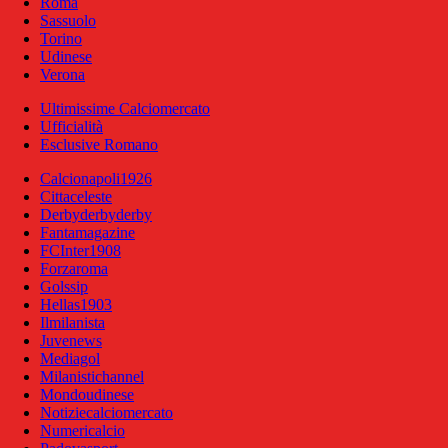
Roma
Sassuolo
Torino
Udinese
Verona
Ultimissime Calciomercato
Ufficialità
Esclusive Romano
Calcionapoli1926
Cittaceleste
Derbyderbyderby
Fantamagazine
FCInter1908
Forzaroma
Golssip
Hellas1903
Ilmilanista
Juvenews
Mediagol
Milanistichannel
Mondoudinese
Notiziecalciomercato
Numericalcio