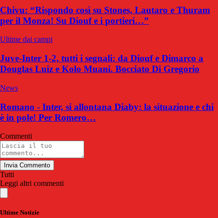
Chivu: “Rispondo così su Stones, Lautaro e Thuram
per il Monza! Su Diouf e i portieri…”
Ultime dai campi
Juve-Inter 1-2, tutti i segnali: da Diouf e Dimarco a
Douglas Luiz e Kolo Muani. Bocciato Di Gregorio
News
Romano - Inter, si allontana Diaby: la situazione e chi
è in pole! Per Romero…
Commenti
Invia Commento
Tutti
Leggi altri commenti
Ultime Notizie