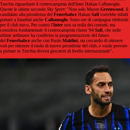
Turchia riguardanti il centrocampista dell'Inter Hakan Calhanoglu.
Queste le ultime secondo
Sky Sport
: "Non solo Mason
Greenwood
. Il
candidato alla presidenza del
Fenerbahce
Hakan
Safi
vorrebbe infatti
portare a Istanbul anche
Calhanoglu
. Sono ore di campagna elettorale
per il club turco. Per contro l'
Inter
non sa nulla dei contatti, ma
considera fondamentale il centrocampista classe '94
Safi
, che nelle
ultime settimane ha condiviso la programmazione del futuro
del
Fenerbahce
anche con Paolo
Maldini
, sta cercando di ottenere
voti per ottenere il ruolo di nuovo presidente del club, e vuole provare
a portare in Turchia diversi giocatori di livello internazionale".