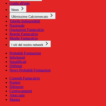
Guida all'asta
News
Ultimissime Calciomercato
Tabella Indisponibili
Nazionale
Quotazioni Fantacalcio
Regole Fantacalcio
Maglie Fantacalcio
I siti del nostro network
Probabili Formazioni
Infortunati
Squalificati
Diffidati
News Probabili Formazioni
Consigli Fantacalcio
Portieri
Difensori
Centrocampisti
Attaccanti
Mantra