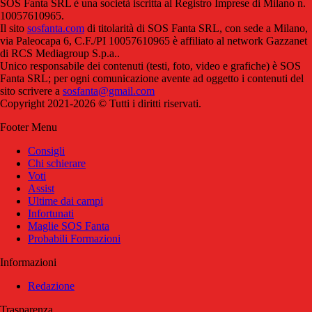
SOS Fanta SRL è una società iscritta al Registro Imprese di Milano n.
10057610965.
Il sito
sosfanta.com
di titolarità di SOS Fanta SRL, con sede a Milano,
via Paleocapa 6, C.F./PI 10057610965 è affiliato al network Gazzanet
di RCS Mediagroup S.p.a..
Unico responsabile dei contenuti (testi, foto, video e grafiche) è SOS
Fanta SRL; per ogni comunicazione avente ad oggetto i contenuti del
sito scrivere a
sosfanta@gmail.com
Copyright 2021-2026 © Tutti i diritti riservati.
Footer Menu
Consigli
Chi schierare
Voti
Assist
Ultime dai campi
Infortunati
Maglie SOS Fanta
Probabili Formazioni
Informazioni
Redazione
Trasparenza