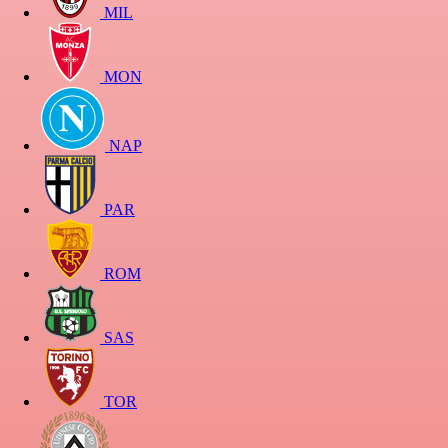
MIL
MON
NAP
PAR
ROM
SAS
TOR