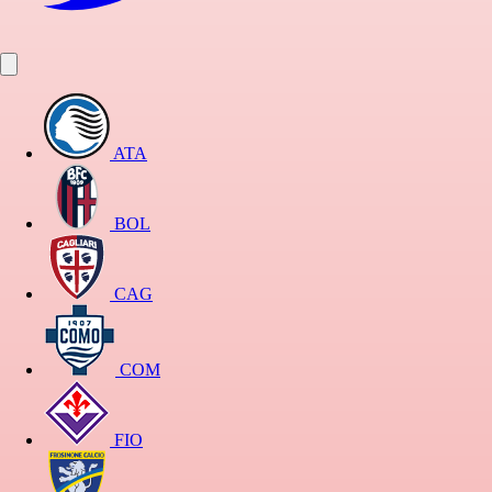
ATA
BOL
CAG
COM
FIO