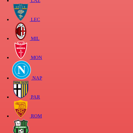
LAZ
LEC
MIL
MON
NAP
PAR
ROM