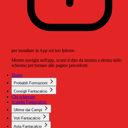
per installare la App sul tuo Iphone.
Mentre navighi nell'app, scorri il dito da sinistra a destra dello
schermo per tornare alle pagine precedenti
Home
Probabili Formazioni
Consigli Fantacalcio
Chi schierare
Scambi Fantacalcio
Ultime dai Campi
Voti Fantacalcio
Asta Fantacalcio