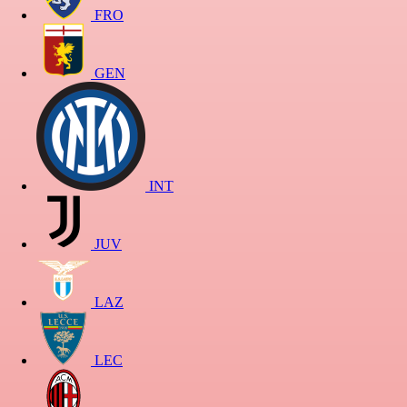
FRO
GEN
INT
JUV
LAZ
LEC