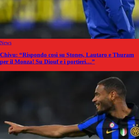
News
Chivu: “Rispondo così su Stones, Lautaro e Thuram
per il Monza! Su Diouf e i portieri…”