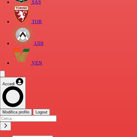
SAS
TOR
UDI
VEN
Accedi
Modifica profilo
Logout