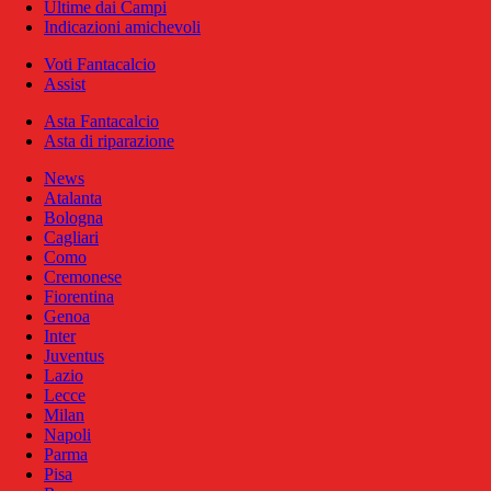
Ultime dai Campi
Indicazioni amichevoli
Voti Fantacalcio
Assist
Asta Fantacalcio
Asta di riparazione
News
Atalanta
Bologna
Cagliari
Como
Cremonese
Fiorentina
Genoa
Inter
Juventus
Lazio
Lecce
Milan
Napoli
Parma
Pisa