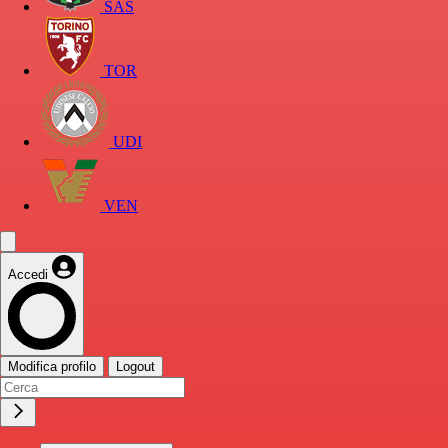
SAS
TOR
UDI
VEN
Accedi
Modifica profilo
Logout