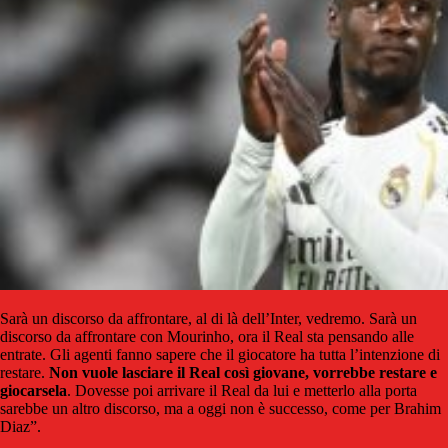
Sarà un discorso da affrontare, al di là dell’Inter, vedremo. Sarà un
discorso da affrontare con Mourinho, ora il Real sta pensando alle
entrate. Gli agenti fanno sapere che il giocatore ha tutta l’intenzione di
restare.
Non vuole lasciare il Real così giovane, vorrebbe restare e
giocarsela
. Dovesse poi arrivare il Real da lui e metterlo alla porta
sarebbe un altro discorso, ma a oggi non è successo, come per Brahim
Diaz”.