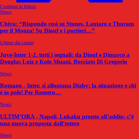
Continua la lettura
News
Chivu: “Rispondo così su Stones, Lautaro e Thuram
per il Monza! Su Diouf e i portieri…”
Ultime dai campi
Juve-Inter 1-2, tutti i segnali: da Diouf e Dimarco a
Douglas Luiz e Kolo Muani. Bocciato Di Gregorio
News
Romano - Inter, si allontana Diaby: la situazione e chi
è in pole! Per Romero…
News
ULTIM’ORA - Napoli, Lukaku pronto all’addio: c’è
una nuova proposta dall’estero
News