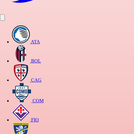
ATA
BOL
CAG
COM
FIO