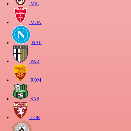
MIL
MON
NAP
PAR
ROM
SAS
TOR