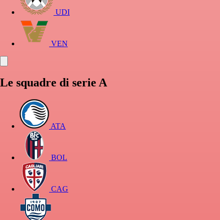
UDI
VEN
Le squadre di serie A
ATA
BOL
CAG