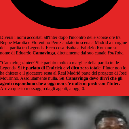
Diversi i nomi accostati all'Inter dopo l'incontro delle scorse ore tra
Beppe Marotta e Florentino Perez andato in scena a Madrid a margine
della partita tra Legends. Ecco cosa risulta a Fabrizio Romano sul
nome di Eduardo
Camavinga
, direttamente dal suo canale
YouTube
.
"Camavinga-Inter? Si è parlato molto a margine della partita tra le
Legends.
Si è parlato di Endrick e vi dico zero totale
, l’Inter non lo
ha chiesto e il giocatore resta al Real Madrid parte del progetto di José
Mourinho. Assolutamente nulla.
Su Camavinga devo dirvi che gli
agenti rispondono che a oggi non c’è nulla in piedi con l’Inter
.
Arriva questo messaggio dagli agenti, a oggi 0.