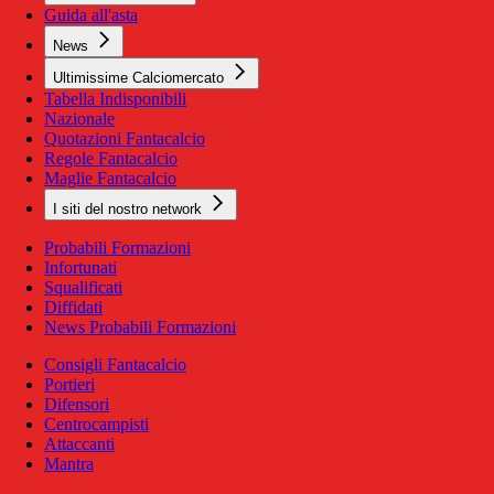
Guida all'asta
News
Ultimissime Calciomercato
Tabella Indisponibili
Nazionale
Quotazioni Fantacalcio
Regole Fantacalcio
Maglie Fantacalcio
I siti del nostro network
Probabili Formazioni
Infortunati
Squalificati
Diffidati
News Probabili Formazioni
Consigli Fantacalcio
Portieri
Difensori
Centrocampisti
Attaccanti
Mantra