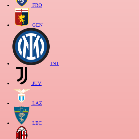
FRO
GEN
INT
JUV
LAZ
LEC