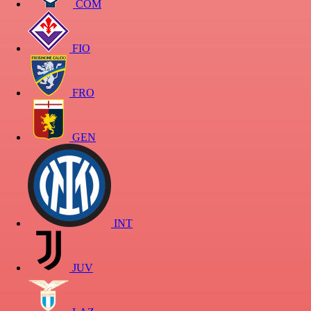
COM
FIO
FRO
GEN
INT
JUV