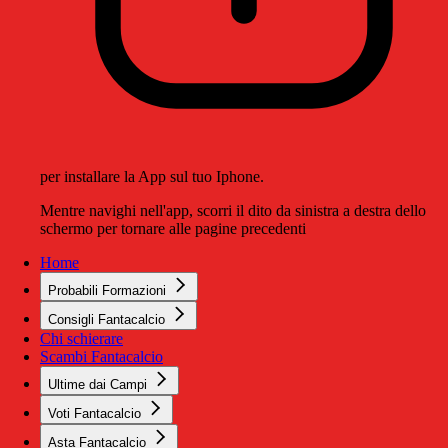
per installare la App sul tuo Iphone.
Mentre navighi nell'app, scorri il dito da sinistra a destra dello
schermo per tornare alle pagine precedenti
Home
Probabili Formazioni
Consigli Fantacalcio
Chi schierare
Scambi Fantacalcio
Ultime dai Campi
Voti Fantacalcio
Asta Fantacalcio