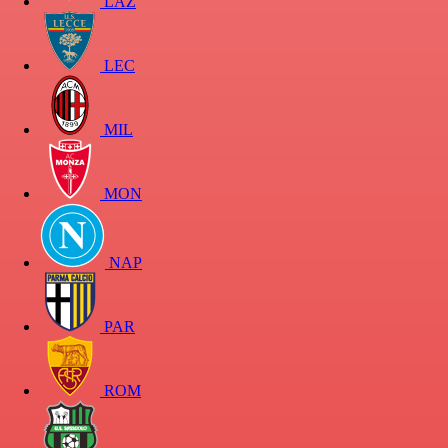
LAZ
LEC
MIL
MON
NAP
PAR
ROM