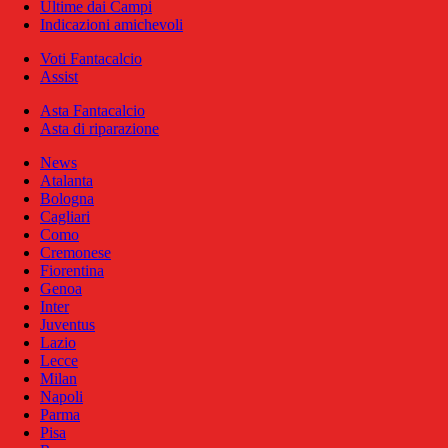
Ultime dai Campi
Indicazioni amichevoli
Voti Fantacalcio
Assist
Asta Fantacalcio
Asta di riparazione
News
Atalanta
Bologna
Cagliari
Como
Cremonese
Fiorentina
Genoa
Inter
Juventus
Lazio
Lecce
Milan
Napoli
Parma
Pisa