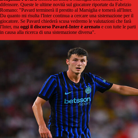
difensore. Queste le ultime novità sul giocatore riportate da Fabrizio
Romano: "Pavard terminerà il prestito al Marsiglia e tornerà all'Inter.
Da quanto mi risulta l'Inter continua a cercare una sistemazione per il
giocatore. Se Pavard chiederà scusa vedremo le valutazioni che farà
l'Inter, ma
oggi il discorso Pavard-Inter è arenato
e con tutte le parti
in causa alla ricerca di una sistemazione diversa".