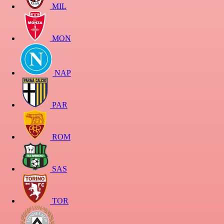
MIL
MON
NAP
PAR
ROM
SAS
TOR