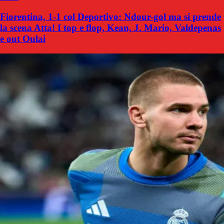
Fiorentina, 1-1 col Deportivo: Ndour-gol ma si prende
la scena Atta! I top e flop, Kean, J. Mario, Valdepenas
e out Oulai