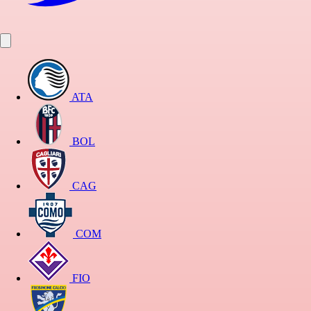
ATA
BOL
CAG
COM
FIO