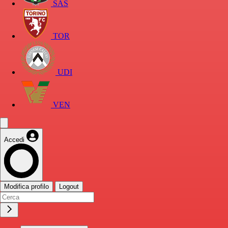
SAS
TOR
UDI
VEN
Accedi
Modifica profilo
Logout