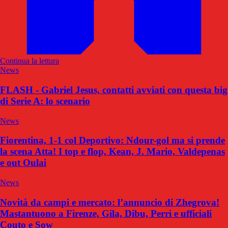
Continua la lettura
News
FLASH - Gabriel Jesus, contatti avviati con questa big
di Serie A: lo scenario
News
Fiorentina, 1-1 col Deportivo: Ndour-gol ma si prende
la scena Atta! I top e flop, Kean, J. Mario, Valdepenas
e out Oulai
News
Novità da campi e mercato: l’annuncio di Zhegrova!
Mastantuono a Firenze, Gila, Dibu, Perri e ufficiali
Couto e Sow