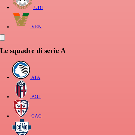
UDI
VEN
Le squadre di serie A
ATA
BOL
CAG