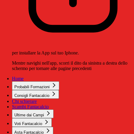
per installare la App sul tuo Iphone.
Mentre navighi nell'app, scorri il dito da sinistra a destra dello
schermo per tornare alle pagine precedenti
Home
Probabili Formazioni
Consigli Fantacalcio
Chi schierare
Scambi Fantacalcio
Ultime dai Campi
Voti Fantacalcio
Asta Fantacalcio