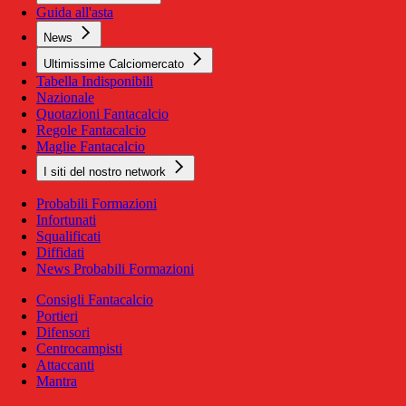
Guida all'asta
News
Ultimissime Calciomercato
Tabella Indisponibili
Nazionale
Quotazioni Fantacalcio
Regole Fantacalcio
Maglie Fantacalcio
I siti del nostro network
Probabili Formazioni
Infortunati
Squalificati
Diffidati
News Probabili Formazioni
Consigli Fantacalcio
Portieri
Difensori
Centrocampisti
Attaccanti
Mantra