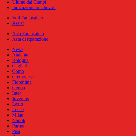
Ultime dai Campi
Indicazioni amichevoli
Voti Fantacalcio
Assist
Asta Fantacalcio
Asta di riparazione
News
Atalanta
Bologna
Cagliari
Como
Cremonese
Fiorentina
Genoa
Inter
Juventus
Lazio
Lecce
Milan
Napoli
Parma
Pisa