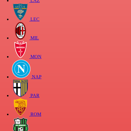
LAZ
LEC
MIL
MON
NAP
PAR
ROM