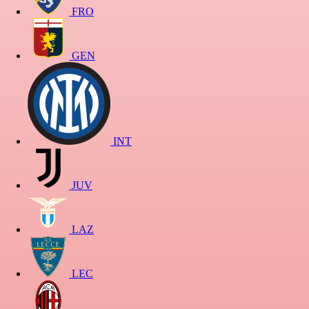
FRO
GEN
INT
JUV
LAZ
LEC