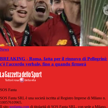
News
BREAKING - Roma, fatta per il rinnovo di Pellegrini:
c'è l'accordo verbale, fino a quando firmerà
SOS Fanta
SOS Fanta SRL è una società iscritta al Registro Imprese di Milano n.
10057610965.
Il sito
sosfanta.com
di titolarità di SOS Fanta SRL, con sede a Milano,