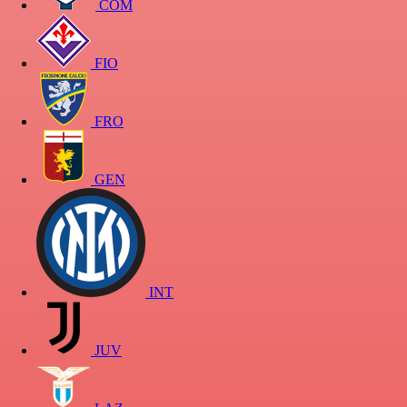
COM
FIO
FRO
GEN
INT
JUV