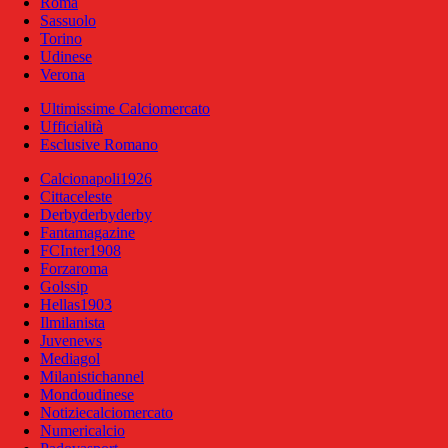
Roma
Sassuolo
Torino
Udinese
Verona
Ultimissime Calciomercato
Ufficialità
Esclusive Romano
Calcionapoli1926
Cittaceleste
Derbyderbyderby
Fantamagazine
FCInter1908
Forzaroma
Golssip
Hellas1903
Ilmilanista
Juvenews
Mediagol
Milanistichannel
Mondoudinese
Notiziecalciomercato
Numericalcio