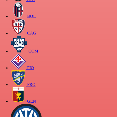
BOL
CAG
COM
FIO
FRO
GEN