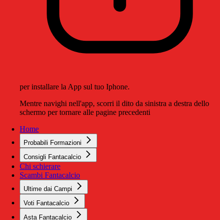
per installare la App sul tuo Iphone.
Mentre navighi nell'app, scorri il dito da sinistra a destra dello
schermo per tornare alle pagine precedenti
Home
Probabili Formazioni
Consigli Fantacalcio
Chi schierare
Scambi Fantacalcio
Ultime dai Campi
Voti Fantacalcio
Asta Fantacalcio