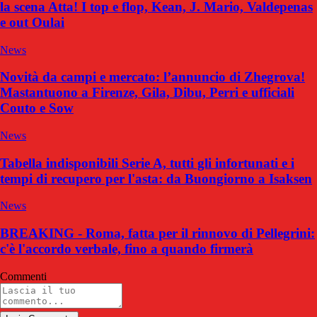
la scena Atta! I top e flop, Kean, J. Mario, Valdepenas
e out Oulai
News
Novità da campi e mercato: l’annuncio di Zhegrova!
Mastantuono a Firenze, Gila, Dibu, Perri e ufficiali
Couto e Sow
News
Tabella indisponibili Serie A, tutti gli infortunati e i
tempi di recupero per l'asta: da Buongiorno a Isaksen
News
BREAKING - Roma, fatta per il rinnovo di Pellegrini:
c'è l'accordo verbale, fino a quando firmerà
Commenti