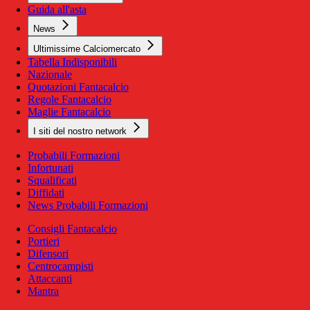
Guida all'asta
News
Ultimissime Calciomercato
Tabella Indisponibili
Nazionale
Quotazioni Fantacalcio
Regole Fantacalcio
Maglie Fantacalcio
I siti del nostro network
Probabili Formazioni
Infortunati
Squalificati
Diffidati
News Probabili Formazioni
Consigli Fantacalcio
Portieri
Difensori
Centrocampisti
Attaccanti
Mantra