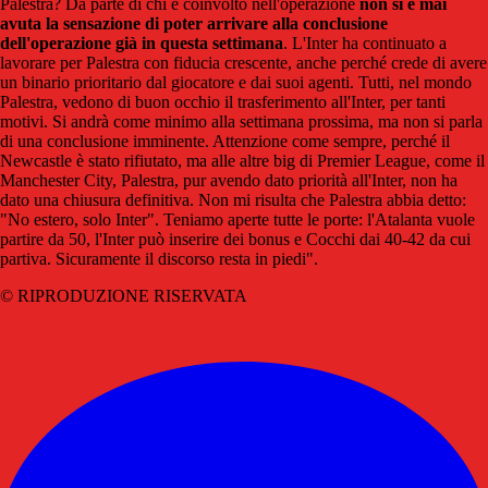
Palestra? Da parte di chi è coinvolto nell'operazione
non si è mai
avuta la sensazione di poter arrivare alla conclusione
dell'operazione già in questa settimana
. L'Inter ha continuato a
lavorare per Palestra con fiducia crescente, anche perché crede di avere
un binario prioritario dal giocatore e dai suoi agenti. Tutti, nel mondo
Palestra, vedono di buon occhio il trasferimento all'Inter, per tanti
motivi. Si andrà come minimo alla settimana prossima, ma non si parla
di una conclusione imminente. Attenzione come sempre, perché il
Newcastle è stato rifiutato, ma alle altre big di Premier League, come il
Manchester City, Palestra, pur avendo dato priorità all'Inter, non ha
dato una chiusura definitiva. Non mi risulta che Palestra abbia detto:
"No estero, solo Inter". Teniamo aperte tutte le porte: l'Atalanta vuole
partire da 50, l'Inter può inserire dei bonus e Cocchi dai 40-42 da cui
partiva. Sicuramente il discorso resta in piedi".
© RIPRODUZIONE RISERVATA