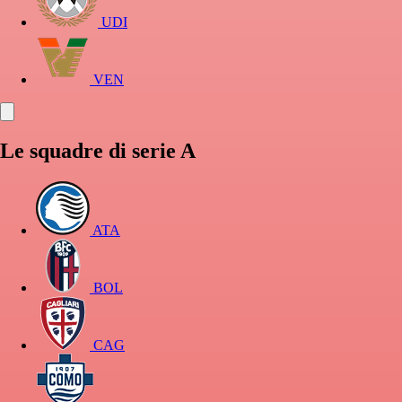
UDI
VEN
Le squadre di serie A
ATA
BOL
CAG