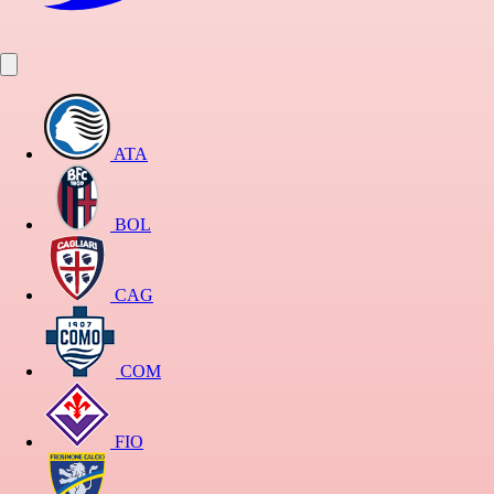
ATA
BOL
CAG
COM
FIO