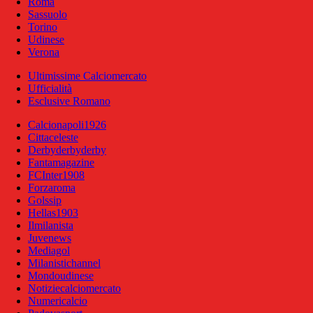
Roma
Sassuolo
Torino
Udinese
Verona
Ultimissime Calciomercato
Ufficialità
Esclusive Romano
Calcionapoli1926
Cittaceleste
Derbyderbyderby
Fantamagazine
FCInter1908
Forzaroma
Golssip
Hellas1903
Ilmilanista
Juvenews
Mediagol
Milanistichannel
Mondoudinese
Notiziecalciomercato
Numericalcio