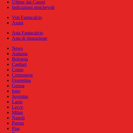
Ultime dai Campi
Indicazioni amichevoli
Voti Fantacalcio
Assist
Asta Fantacalcio
Asta di riparazione
News
Atalanta
Bologna
Cagliari
Como
Cremonese
Fiorentina
Genoa
Inter
Juventus
Lazio
Lecce
Milan
Napoli
Parma
Pisa