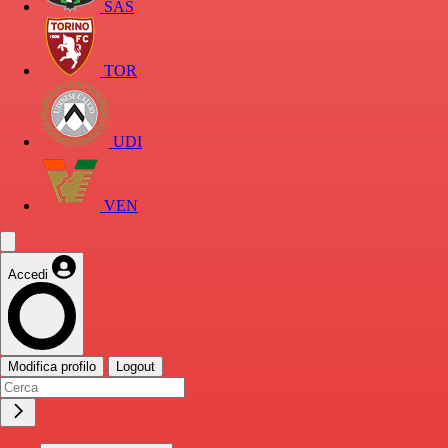
SAS
TOR
UDI
VEN
Accedi
Modifica profilo
Logout