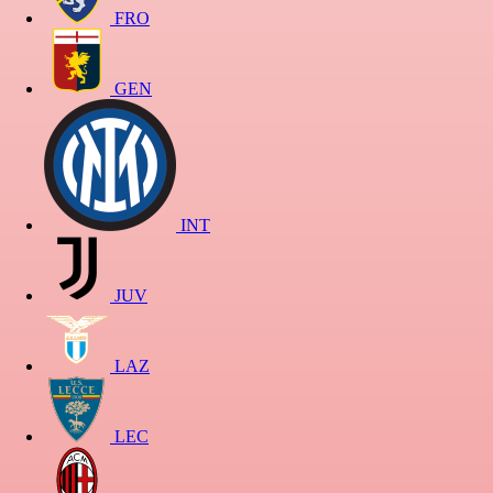
FRO
GEN
INT
JUV
LAZ
LEC