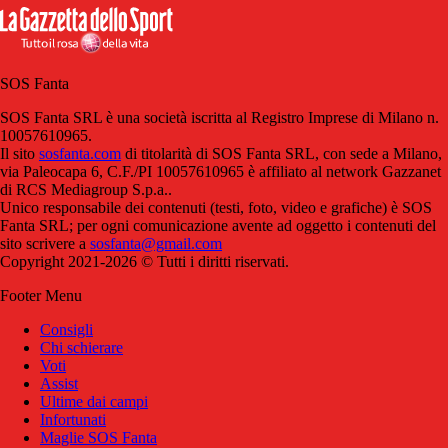
SOS Fanta
SOS Fanta SRL è una società iscritta al Registro Imprese di Milano n.
10057610965.
Il sito
sosfanta.com
di titolarità di SOS Fanta SRL, con sede a Milano,
via Paleocapa 6, C.F./PI 10057610965 è affiliato al network Gazzanet
di RCS Mediagroup S.p.a..
Unico responsabile dei contenuti (testi, foto, video e grafiche) è SOS
Fanta SRL; per ogni comunicazione avente ad oggetto i contenuti del
sito scrivere a
sosfanta@gmail.com
Copyright 2021-2026 © Tutti i diritti riservati.
Footer Menu
Consigli
Chi schierare
Voti
Assist
Ultime dai campi
Infortunati
Maglie SOS Fanta