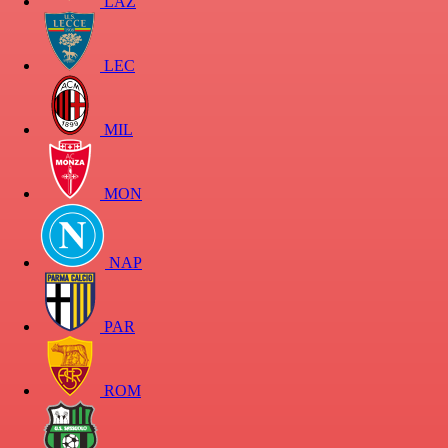
LAZ
LEC
MIL
MON
NAP
PAR
ROM