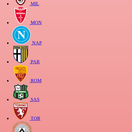
MIL
MON
NAP
PAR
ROM
SAS
TOR