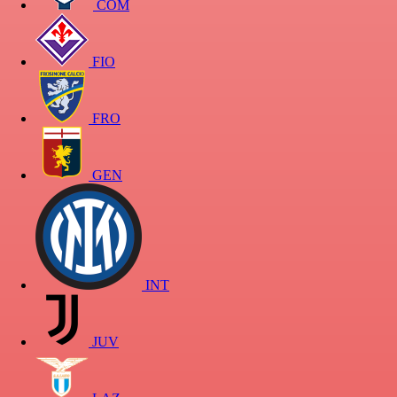
COM
FIO
FRO
GEN
INT
JUV