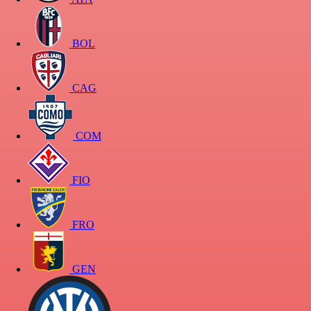
BOL
CAG
COM
FIO
FRO
GEN