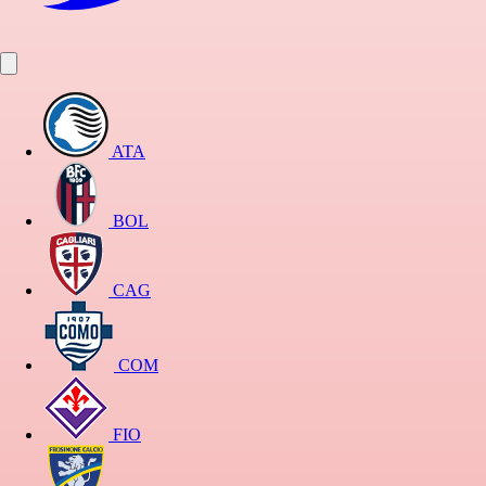
ATA
BOL
CAG
COM
FIO