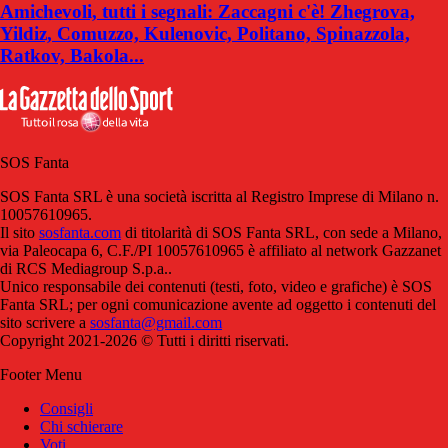
Amichevoli, tutti i segnali: Zaccagni c'è! Zhegrova,
Yildiz, Comuzzo, Kulenovic, Politano, Spinazzola,
Ratkov, Bakola...
SOS Fanta
SOS Fanta SRL è una società iscritta al Registro Imprese di Milano n.
10057610965.
Il sito
sosfanta.com
di titolarità di SOS Fanta SRL, con sede a Milano,
via Paleocapa 6, C.F./PI 10057610965 è affiliato al network Gazzanet
di RCS Mediagroup S.p.a..
Unico responsabile dei contenuti (testi, foto, video e grafiche) è SOS
Fanta SRL; per ogni comunicazione avente ad oggetto i contenuti del
sito scrivere a
sosfanta@gmail.com
Copyright 2021-2026 © Tutti i diritti riservati.
Footer Menu
Consigli
Chi schierare
Voti