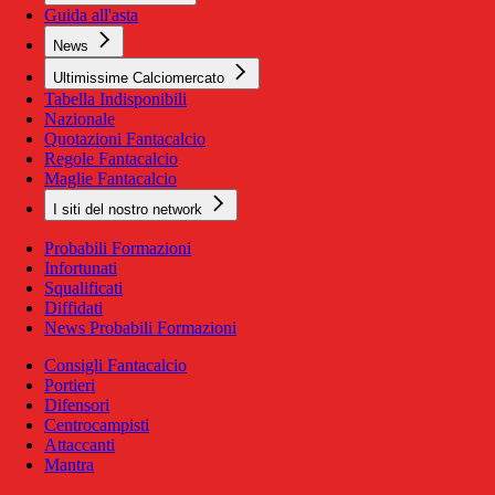
Guida all'asta
News
Ultimissime Calciomercato
Tabella Indisponibili
Nazionale
Quotazioni Fantacalcio
Regole Fantacalcio
Maglie Fantacalcio
I siti del nostro network
Probabili Formazioni
Infortunati
Squalificati
Diffidati
News Probabili Formazioni
Consigli Fantacalcio
Portieri
Difensori
Centrocampisti
Attaccanti
Mantra