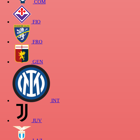
COM
FIO
FRO
GEN
INT
JUV