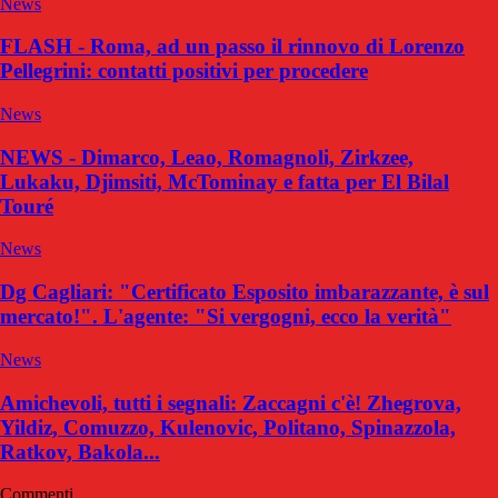
News
FLASH - Roma, ad un passo il rinnovo di Lorenzo
Pellegrini: contatti positivi per procedere
News
NEWS - Dimarco, Leao, Romagnoli, Zirkzee,
Lukaku, Djimsiti, McTominay e fatta per El Bilal
Touré
News
Dg Cagliari: "Certificato Esposito imbarazzante, è sul
mercato!". L'agente: "Si vergogni, ecco la verità"
News
Amichevoli, tutti i segnali: Zaccagni c'è! Zhegrova,
Yildiz, Comuzzo, Kulenovic, Politano, Spinazzola,
Ratkov, Bakola...
Commenti