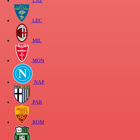
LAZ
LEC
MIL
MON
NAP
PAR
ROM