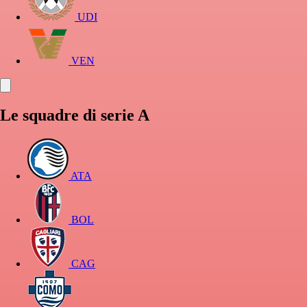
UDI
VEN
Le squadre di serie A
ATA
BOL
CAG