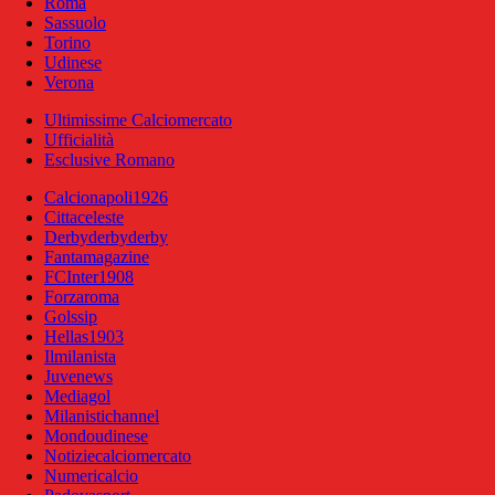
Roma
Sassuolo
Torino
Udinese
Verona
Ultimissime Calciomercato
Ufficialità
Esclusive Romano
Calcionapoli1926
Cittaceleste
Derbyderbyderby
Fantamagazine
FCInter1908
Forzaroma
Golssip
Hellas1903
Ilmilanista
Juvenews
Mediagol
Milanistichannel
Mondoudinese
Notiziecalciomercato
Numericalcio