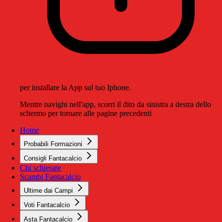
per installare la App sul tuo Iphone.
Mentre navighi nell'app, scorri il dito da sinistra a destra dello
schermo per tornare alle pagine precedenti
Home
Probabili Formazioni
Consigli Fantacalcio
Chi schierare
Scambi Fantacalcio
Ultime dai Campi
Voti Fantacalcio
Asta Fantacalcio