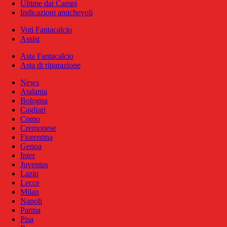
Ultime dai Campi
Indicazioni amichevoli
Voti Fantacalcio
Assist
Asta Fantacalcio
Asta di riparazione
News
Atalanta
Bologna
Cagliari
Como
Cremonese
Fiorentina
Genoa
Inter
Juventus
Lazio
Lecce
Milan
Napoli
Parma
Pisa