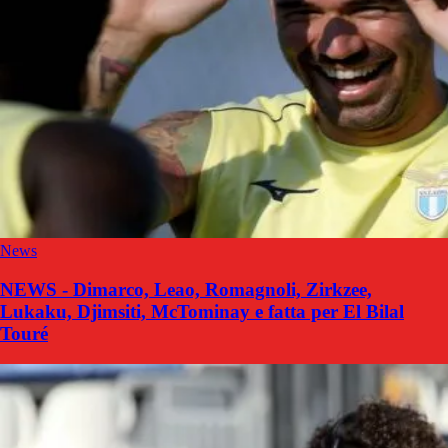
News
NEWS - Dimarco, Leao, Romagnoli, Zirkzee,
Lukaku, Djimsiti, McTominay e fatta per El Bilal
Touré