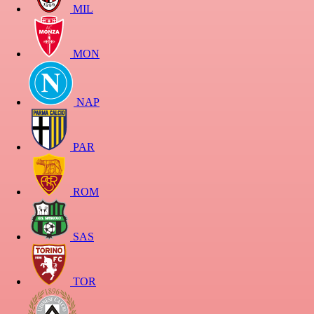
MIL
MON
NAP
PAR
ROM
SAS
TOR