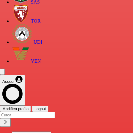
SAS
TOR
UDI
VEN
Accedi
Modifica profilo
Logout