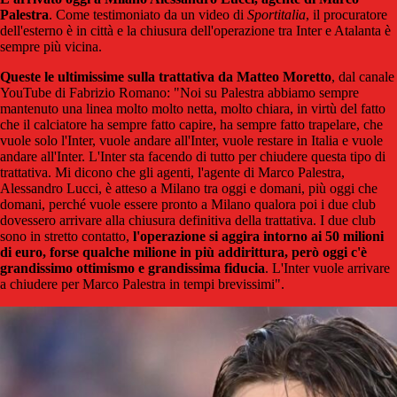
Palestra
. Come testimoniato da un video di
Sportitalia
, il procuratore
dell'esterno è in città e la chiusura dell'operazione tra Inter e Atalanta è
sempre più vicina.
Queste le ultimissime sulla trattativa da Matteo Moretto
, dal canale
YouTube di Fabrizio Romano: "Noi su Palestra abbiamo sempre
mantenuto una linea molto molto netta, molto chiara, in virtù del fatto
che il calciatore ha sempre fatto capire, ha sempre fatto trapelare, che
vuole solo l'Inter, vuole andare all'Inter, vuole restare in Italia e vuole
andare all'Inter. L'Inter sta facendo di tutto per chiudere questa tipo di
trattativa. Mi dicono che gli agenti, l'agente di Marco Palestra,
Alessandro Lucci, è atteso a Milano tra oggi e domani, più oggi che
domani, perché vuole essere pronto a Milano qualora poi i due club
dovessero arrivare alla chiusura definitiva della trattativa. I due club
sono in stretto contatto,
l'operazione si aggira intorno ai 50 milioni
di euro, forse qualche milione in più addirittura, però oggi c'è
grandissimo ottimismo e grandissima fiducia
. L'Inter vuole arrivare
a chiudere per Marco Palestra in tempi brevissimi".