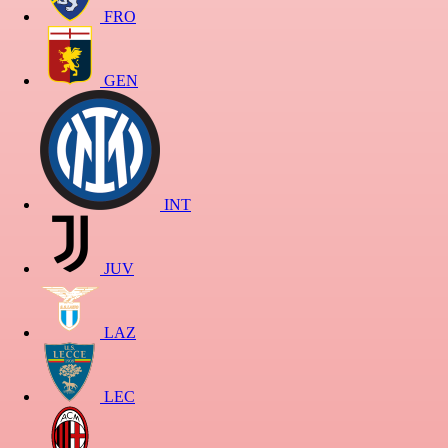
FRO
GEN
INT
JUV
LAZ
LEC