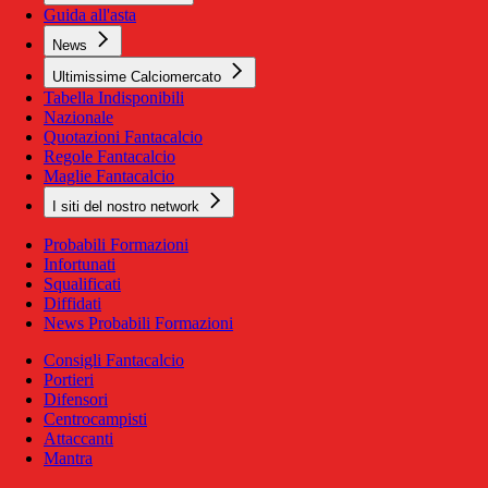
Guida all'asta
News
Ultimissime Calciomercato
Tabella Indisponibili
Nazionale
Quotazioni Fantacalcio
Regole Fantacalcio
Maglie Fantacalcio
I siti del nostro network
Probabili Formazioni
Infortunati
Squalificati
Diffidati
News Probabili Formazioni
Consigli Fantacalcio
Portieri
Difensori
Centrocampisti
Attaccanti
Mantra