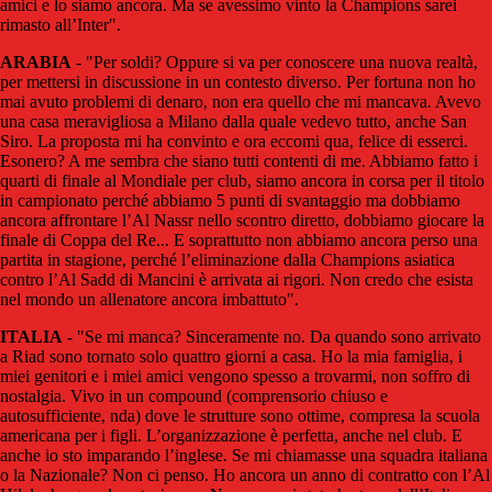
amici e lo siamo ancora. Ma se avessimo vinto la Champions sarei
rimasto all’Inter".
ARABIA
- "Per soldi? Oppure si va per conoscere una nuova realtà,
per mettersi in discussione in un contesto diverso. Per fortuna non ho
mai avuto problemi di denaro, non era quello che mi mancava. Avevo
una casa meravigliosa a Milano dalla quale vedevo tutto, anche San
Siro. La proposta mi ha convinto e ora eccomi qua, felice di esserci.
Esonero? A me sembra che siano tutti contenti di me. Abbiamo fatto i
quarti di finale al Mondiale per club, siamo ancora in corsa per il titolo
in campionato perché abbiamo 5 punti di svantaggio ma dobbiamo
ancora affrontare l’Al Nassr nello scontro diretto, dobbiamo giocare la
finale di Coppa del Re... E soprattutto non abbiamo ancora perso una
partita in stagione, perché l’eliminazione dalla Champions asiatica
contro l’Al Sadd di Mancini è arrivata ai rigori. Non credo che esista
nel mondo un allenatore ancora imbattuto".
ITALIA
- "Se mi manca? Sinceramente no. Da quando sono arrivato
a Riad sono tornato solo quattro giorni a casa. Ho la mia famiglia, i
miei genitori e i miei amici vengono spesso a trovarmi, non soffro di
nostalgia. Vivo in un compound (comprensorio chiuso e
autosufficiente, nda) dove le strutture sono ottime, compresa la scuola
americana per i figli. L’organizzazione è perfetta, anche nel club. E
anche io sto imparando l’inglese. Se mi chiamasse una squadra italiana
o la Nazionale? Non ci penso. Ho ancora un anno di contratto con l’Al