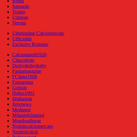
Roma
Sassuolo
Torino
Udinese
Verona
Ultimissime Calciomercato
Ufficialità
Esclusive Romano
Calcionapoli1926
Cittaceleste
Derbyderbyderby
Fantamagazine
FCInter1908
Forzaroma
Golssip
Hellas1903
Ilmilanista
Juvenews
Mediagol
Milanistichannel
Mondoudinese
Notiziecalciomercato
Numericalcio