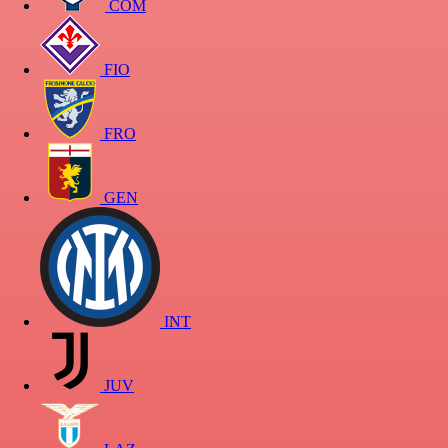
COM
FIO
FRO
GEN
INT
JUV