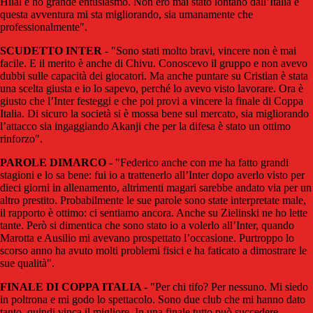
Hilal e ho grande entusiasmo. Non ero mai stato lontano dall’Italia e
questa avventura mi sta migliorando, sia umanamente che
professionalmente".
SCUDETTO INTER
- "Sono stati molto bravi, vincere non è mai
facile. E il merito è anche di Chivu. Conoscevo il gruppo e non avevo
dubbi sulle capacità dei giocatori. Ma anche puntare su Cristian è stata
una scelta giusta e io lo sapevo, perché lo avevo visto lavorare. Ora è
giusto che l’Inter festeggi e che poi provi a vincere la finale di Coppa
Italia. Di sicuro la società si è mossa bene sul mercato, sia migliorando
l’attacco sia ingaggiando Akanji che per la difesa è stato un ottimo
rinforzo".
PAROLE DIMARCO
- "Federico anche con me ha fatto grandi
stagioni e lo sa bene: fui io a trattenerlo all’Inter dopo averlo visto per
dieci giorni in allenamento, altrimenti magari sarebbe andato via per un
altro prestito. Probabilmente le sue parole sono state interpretate male,
il rapporto è ottimo: ci sentiamo ancora. Anche su Zielinski ne ho lette
tante. Però si dimentica che sono stato io a volerlo all’Inter, quando
Marotta e Ausilio mi avevano prospettato l’occasione. Purtroppo lo
scorso anno ha avuto molti problemi fisici e ha faticato a dimostrare le
sue qualità".
FINALE DI COPPA ITALIA
- "Per chi tifo? Per nessuno. Mi siedo
in poltrona e mi godo lo spettacolo. Sono due club che mi hanno dato
tanto, quindi vinca il migliore. In una finale tutto può succedere,