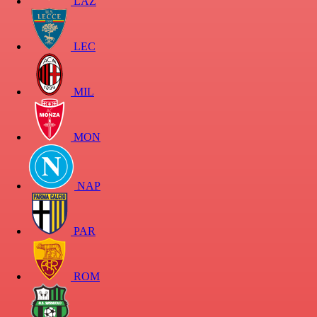
LAZ
LEC
MIL
MON
NAP
PAR
ROM