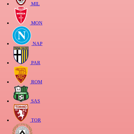
MIL
MON
NAP
PAR
ROM
SAS
TOR