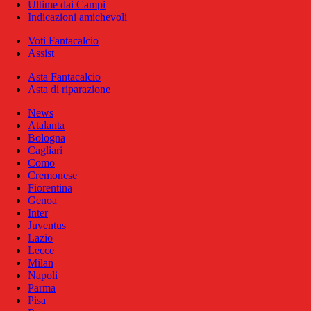
Ultime dai Campi
Indicazioni amichevoli
Voti Fantacalcio
Assist
Asta Fantacalcio
Asta di riparazione
News
Atalanta
Bologna
Cagliari
Como
Cremonese
Fiorentina
Genoa
Inter
Juventus
Lazio
Lecce
Milan
Napoli
Parma
Pisa