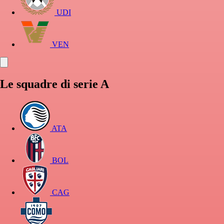
UDI
VEN
Le squadre di serie A
ATA
BOL
CAG