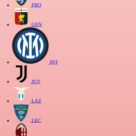
FRO
GEN
INT
JUV
LAZ
LEC