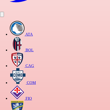
ATA
BOL
CAG
COM
FIO