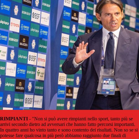
RIMPIANTI
- "Non si può avere rimpianti nello sport, tanto più se
arrivi secondo dietro ad avversari che hanno fatto percorsi importanti.
In quattro anni ho vinto tanto e sono contento dei risultati. Non so se si
potesse fare qualcosa in più però abbiamo raggiunto due finali di