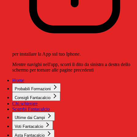
per installare la App sul tuo Iphone.
Mentre navighi nell'app, scorri il dito da sinistra a destra dello
schermo per tornare alle pagine precedenti
Home
Probabili Formazioni
Consigli Fantacalcio
Chi schierare
Scambi Fantacalcio
Ultime dai Campi
Voti Fantacalcio
Asta Fantacalcio