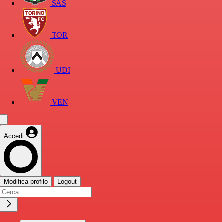
SAS
TOR
UDI
VEN
Accedi
Modifica profilo
Logout