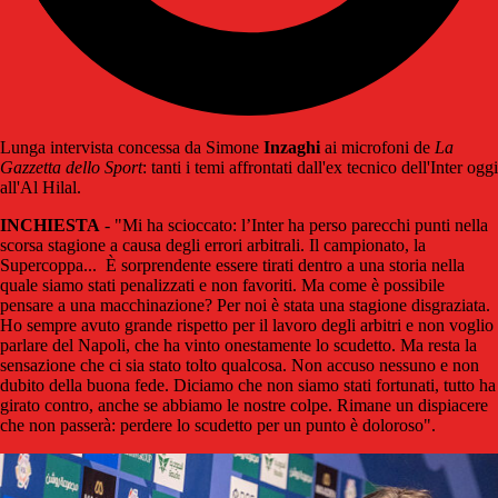
Lunga intervista concessa da Simone
Inzaghi
ai microfoni de
La
Gazzetta dello Sport
: tanti i temi affrontati dall'ex tecnico dell'Inter oggi
all'Al Hilal.
INCHIESTA
- "Mi ha scioccato: l’Inter ha perso parecchi punti nella
scorsa stagione a causa degli errori arbitrali. Il campionato, la
Supercoppa... È sorprendente essere tirati dentro a una storia nella
quale siamo stati penalizzati e non favoriti. Ma come è possibile
pensare a una macchinazione? Per noi è stata una stagione disgraziata.
Ho sempre avuto grande rispetto per il lavoro degli arbitri e non voglio
parlare del Napoli, che ha vinto onestamente lo scudetto. Ma resta la
sensazione che ci sia stato tolto qualcosa. Non accuso nessuno e non
dubito della buona fede. Diciamo che non siamo stati fortunati, tutto ha
girato contro, anche se abbiamo le nostre colpe. Rimane un dispiacere
che non passerà: perdere lo scudetto per un punto è doloroso".