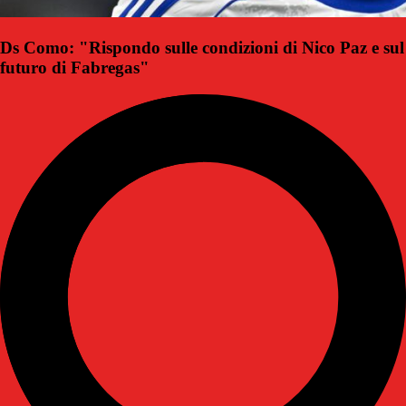
Ds Como: "Rispondo sulle condizioni di Nico Paz e sul
futuro di Fabregas"