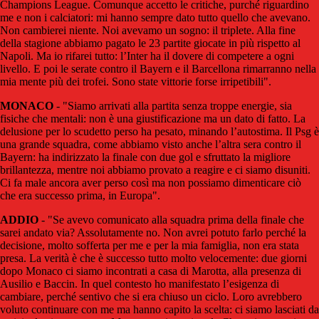
Champions League. Comunque accetto le critiche, purché riguardino
me e non i calciatori: mi hanno sempre dato tutto quello che avevano.
Non cambierei niente. Noi avevamo un sogno: il triplete. Alla fine
della stagione abbiamo pagato le 23 partite giocate in più rispetto al
Napoli. Ma io rifarei tutto: l’Inter ha il dovere di competere a ogni
livello. E poi le serate contro il Bayern e il Barcellona rimarranno nella
mia mente più dei trofei. Sono state vittorie forse irripetibili".
MONACO
- "Siamo arrivati alla partita senza troppe energie, sia
fisiche che mentali: non è una giustificazione ma un dato di fatto. La
delusione per lo scudetto perso ha pesato, minando l’autostima. Il Psg è
una grande squadra, come abbiamo visto anche l’altra sera contro il
Bayern: ha indirizzato la finale con due gol e sfruttato la migliore
brillantezza, mentre noi abbiamo provato a reagire e ci siamo disuniti.
Ci fa male ancora aver perso così ma non possiamo dimenticare ciò
che era successo prima, in Europa".
ADDIO
- "Se avevo comunicato alla squadra prima della finale che
sarei andato via? Assolutamente no. Non avrei potuto farlo perché la
decisione, molto sofferta per me e per la mia famiglia, non era stata
presa. La verità è che è successo tutto molto velocemente: due giorni
dopo Monaco ci siamo incontrati a casa di Marotta, alla presenza di
Ausilio e Baccin. In quel contesto ho manifestato l’esigenza di
cambiare, perché sentivo che si era chiuso un ciclo. Loro avrebbero
voluto continuare con me ma hanno capito la scelta: ci siamo lasciati da