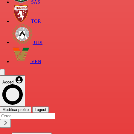
SAS
TOR
UDI
VEN
Accedi
Modifica profilo
Logout