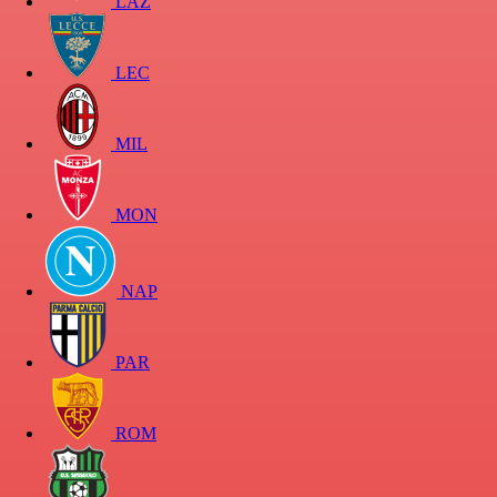
LAZ
LEC
MIL
MON
NAP
PAR
ROM