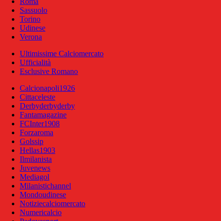
Roma
Sassuolo
Torino
Udinese
Verona
Ultimissime Calciomercato
Ufficialità
Esclusive Romano
Calcionapoli1926
Cittaceleste
Derbyderbyderby
Fantamagazine
FCInter1908
Forzaroma
Golssip
Hellas1903
Ilmilanista
Juvenews
Mediagol
Milanistichannel
Mondoudinese
Notiziecalciomercato
Numericalcio