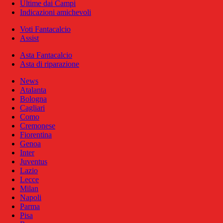
Ultime dai Campi
Indicazioni amichevoli
Voti Fantacalcio
Assist
Asta Fantacalcio
Asta di riparazione
News
Atalanta
Bologna
Cagliari
Como
Cremonese
Fiorentina
Genoa
Inter
Juventus
Lazio
Lecce
Milan
Napoli
Parma
Pisa