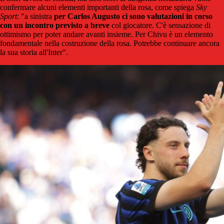
confermare alcuni elementi importanti della rosa, come spiega
Sky
Sport
: "a sinistra
per Carlos Augusto ci sono valutazioni in corso
con un incontro previsto a breve
col giocatore. C'è sensazione di
ottimismo per poter andare avanti insieme. Per Chivu è un elemento
fondamentale nella costruzione della rosa. Potrebbe continuare ancora
la sua storia all'Inter".