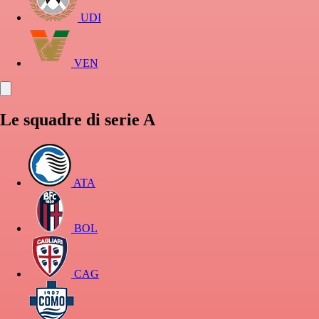
UDI
VEN
Le squadre di serie A
ATA
BOL
CAG