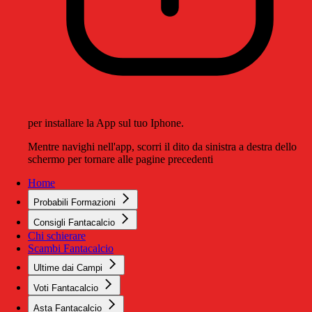
per installare la App sul tuo Iphone.
Mentre navighi nell'app, scorri il dito da sinistra a destra dello
schermo per tornare alle pagine precedenti
Home
Probabili Formazioni
Consigli Fantacalcio
Chi schierare
Scambi Fantacalcio
Ultime dai Campi
Voti Fantacalcio
Asta Fantacalcio