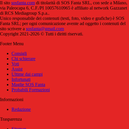
Il sito
sosfanta.com
di titolarità di SOS Fanta SRL, con sede a Milano,
via Paleocapa 6, C.F./PI 10057610965 è affiliato al network Gazzanet
di RCS Mediagroup S.p.a..
Unico responsabile dei contenuti (testi, foto, video e grafiche) è SOS
Fanta SRL; per ogni comunicazione avente ad oggetto i contenuti del
sito scrivere a
sosfanta@gmail.com
Copyright 2021-2026 © Tutti i diritti riservati.
Footer Menu
Consigli
Chi schierare
Voti
Assist
Ultime dai campi
Infortunati
Maglie SOS Fanta
Probabili Formazioni
Informazioni
Redazione
Trasparenza
Sitemap