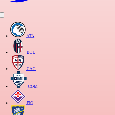
ATA
BOL
CAG
COM
FIO