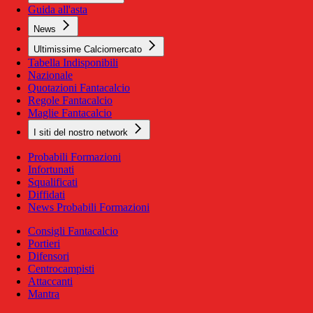
Guida all'asta
News
Ultimissime Calciomercato
Tabella Indisponibili
Nazionale
Quotazioni Fantacalcio
Regole Fantacalcio
Maglie Fantacalcio
I siti del nostro network
Probabili Formazioni
Infortunati
Squalificati
Diffidati
News Probabili Formazioni
Consigli Fantacalcio
Portieri
Difensori
Centrocampisti
Attaccanti
Mantra