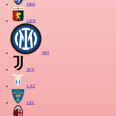
FRO
GEN
INT
JUV
LAZ
LEC