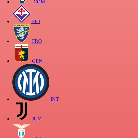
COM
FIO
FRO
GEN
INT
JUV