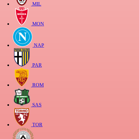
MIL
MON
NAP
PAR
ROM
SAS
TOR