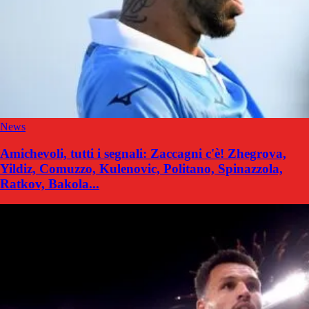
News
Amichevoli, tutti i segnali: Zaccagni c'è! Zhegrova,
Yildiz, Comuzzo, Kulenovic, Politano, Spinazzola,
Ratkov, Bakola...