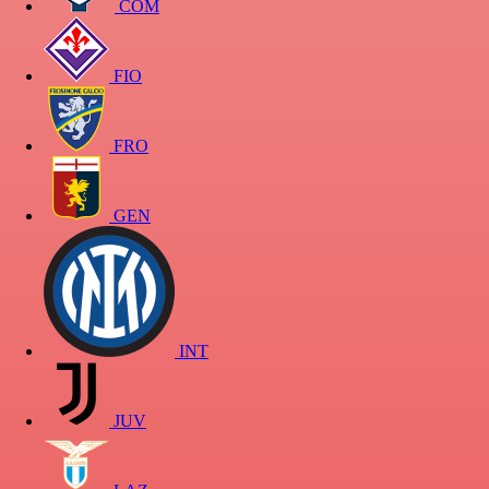
COM
FIO
FRO
GEN
INT
JUV