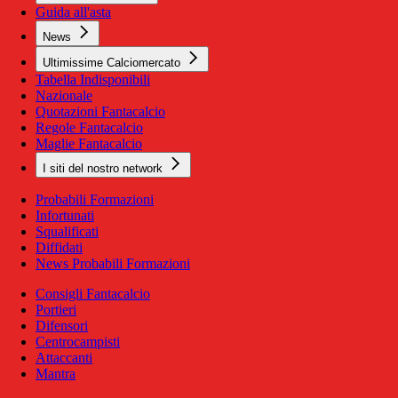
Guida all'asta
News
Ultimissime Calciomercato
Tabella Indisponibili
Nazionale
Quotazioni Fantacalcio
Regole Fantacalcio
Maglie Fantacalcio
I siti del nostro network
Probabili Formazioni
Infortunati
Squalificati
Diffidati
News Probabili Formazioni
Consigli Fantacalcio
Portieri
Difensori
Centrocampisti
Attaccanti
Mantra