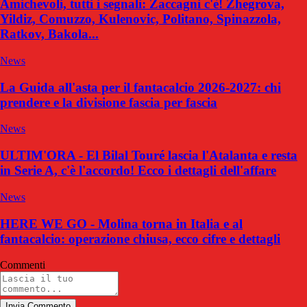
Amichevoli, tutti i segnali: Zaccagni c'è! Zhegrova,
Yildiz, Comuzzo, Kulenovic, Politano, Spinazzola,
Ratkov, Bakola...
News
La Guida all'asta per il fantacalcio 2026-2027: chi
prendere e la divisione fascia per fascia
News
ULTIM'ORA - El Bilal Touré lascia l'Atalanta e resta
in Serie A, c'è l'accordo! Ecco i dettagli dell'affare
News
HERE WE GO - Molina torna in Italia e al
fantacalcio: operazione chiusa, ecco cifre e dettagli
Commenti
Invia Commento