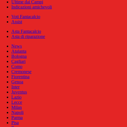
Ultime dai Campi
Indicazioni amichevoli
Voti Fantacalcio
Assist
Asta Fantacalcio
Asta di riparazione
News
Atalanta
Bologna
Cagliari
Como
Cremonese
Fiorentina
Genoa
Inter
Juventus
Lazio
Lecce
Milan
Napoli
Parma
Pisa