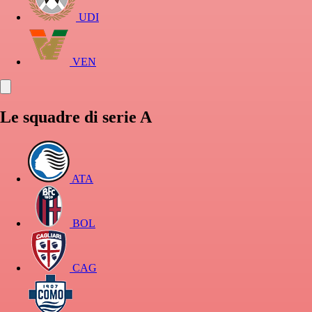
UDI
VEN
Le squadre di serie A
ATA
BOL
CAG