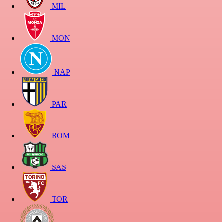
MIL
MON
NAP
PAR
ROM
SAS
TOR