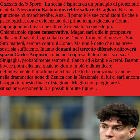
Gazzetta dello Sport
: "La scelta è ispirata da un principio di protezione
e tutela:
Alessandro Bastoni dovrebbe saltare il Cagliari
. Nessuna
punizione, ci mancherebbe. Anzi. Il punto è le sue condizioni fisiche e
psicologiche, come evidenziato dal primo tempo giocato a Como,
impongono un break che Chivu è orientato a concedergli.
Chiamiamolo r
iposo conservativo
. Magari sarà utile in prospettiva
della semifinale di Coppa Italia che l’Inter affronterà di nuovo a San
Siro martedì, sempre contro il Como. Ma non è detto che una breve
sosta sia sufficiente. Intanto
domani nel terzetto difensivo ritroverà
spazio Carlos Augusto
, come nella ripresa di domenica scorsa al
Sinigaglia, probabilmente sempre di fianco ad Akanji e Acerbi. Bastoni
invece potrà allenarsi qualche giorno in più e dimenticare
definitivamente l’infortunio alla tibia che lo ha condizionato anche
nella drammatica notte di Zenica con la Nazionale: di lui ci sarà ancora
bisogno in questo finale di stagione. Meglio non peggiorare la
situazione, esponendolo a possibili brutte figure".