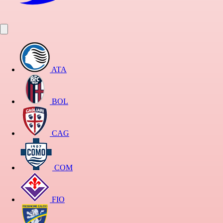
ATA
BOL
CAG
COM
FIO