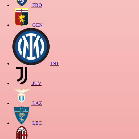
FRO
GEN
INT
JUV
LAZ
LEC