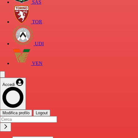
SAS
TOR
UDI
VEN
Accedi
Modifica profilo
Logout