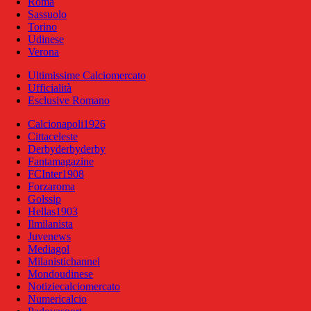
Roma
Sassuolo
Torino
Udinese
Verona
Ultimissime Calciomercato
Ufficialità
Esclusive Romano
Calcionapoli1926
Cittaceleste
Derbyderbyderby
Fantamagazine
FCInter1908
Forzaroma
Golssip
Hellas1903
Ilmilanista
Juvenews
Mediagol
Milanistichannel
Mondoudinese
Notiziecalciomercato
Numericalcio