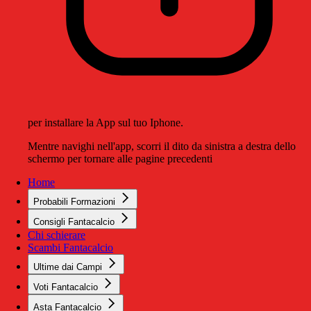
per installare la App sul tuo Iphone.
Mentre navighi nell'app, scorri il dito da sinistra a destra dello
schermo per tornare alle pagine precedenti
Home
Probabili Formazioni
Consigli Fantacalcio
Chi schierare
Scambi Fantacalcio
Ultime dai Campi
Voti Fantacalcio
Asta Fantacalcio