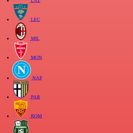
LAZ
LEC
MIL
MON
NAP
PAR
ROM