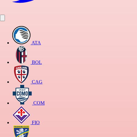
ATA
BOL
CAG
COM
FIO