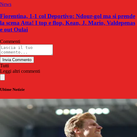
News
Fiorentina, 1-1 col Deportivo: Ndour-gol ma si prende
la scena Atta! I top e flop, Kean, J. Mario, Valdepenas
e out Oulai
Commenti
Invia Commento
Tutti
Leggi altri commenti
Ultime Notizie