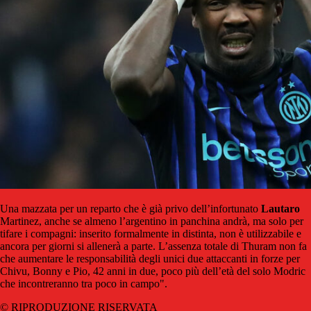
Una mazzata per un reparto che è già privo dell’infortunato
Lautaro
Martinez, anche se almeno l’argentino in panchina andrà, ma solo per
tifare i compagni: inserito formalmente in distinta, non è utilizzabile e
ancora per giorni si allenerà a parte. L’assenza totale di Thuram non fa
che aumentare le responsabilità degli unici due attaccanti in forze per
Chivu, Bonny e Pio, 42 anni in due, poco più dell’età del solo Modric
che incontreranno tra poco in campo".
© RIPRODUZIONE RISERVATA