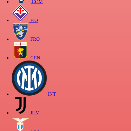
COM
FIO
FRO
GEN
INT
JUV