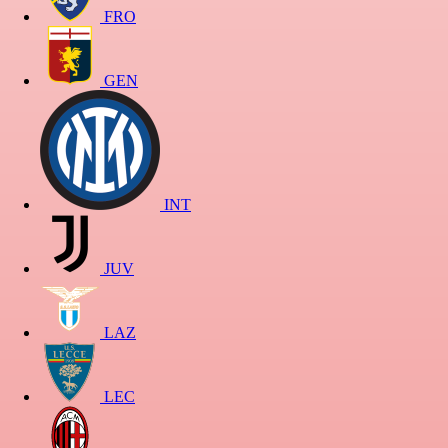
FRO
GEN
INT
JUV
LAZ
LEC