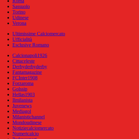
Roma
Sassuolo
Torino
Udinese
Verona
Ultimissime Calciomercato
Ufficialità
Esclusive Romano
Calcionapoli1926
Cittaceleste
Derbyderbyderby
Fantamagazine
FCInter1908
Forzaroma
Golssip
Hellas1903
Ilmilanista
Juvenews
Mediagol
Milanistichannel
Mondoudinese
Notiziecalciomercato
Numericalcio