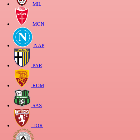
MIL
MON
NAP
PAR
ROM
SAS
TOR