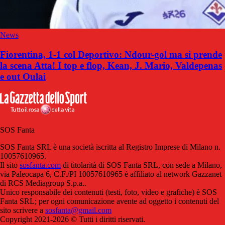
News
Fiorentina, 1-1 col Deportivo: Ndour-gol ma si prende
la scena Atta! I top e flop, Kean, J. Mario, Valdepenas
e out Oulai
SOS Fanta
SOS Fanta SRL è una società iscritta al Registro Imprese di Milano n.
10057610965.
Il sito
sosfanta.com
di titolarità di SOS Fanta SRL, con sede a Milano,
via Paleocapa 6, C.F./PI 10057610965 è affiliato al network Gazzanet
di RCS Mediagroup S.p.a..
Unico responsabile dei contenuti (testi, foto, video e grafiche) è SOS
Fanta SRL; per ogni comunicazione avente ad oggetto i contenuti del
sito scrivere a
sosfanta@gmail.com
Copyright 2021-2026 © Tutti i diritti riservati.