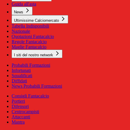
Guida all'asta
News
Ultimissime Calciomercato
Tabella Indisponibili
Nazionale
Quotazioni Fantacalcio
Regole Fantacalcio
Maglie Fantacalcio
I siti del nostro network
Probabili Formazioni
Infortunati
Squalificati
Diffidati
News Probabili Formazioni
Consigli Fantacalcio
Portieri
Difensori
Centrocampisti
Attaccanti
Mantra