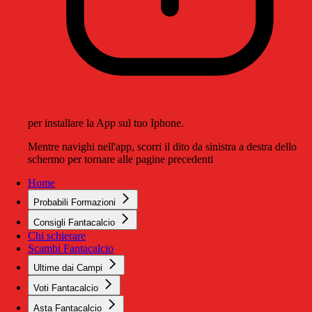
per installare la App sul tuo Iphone.
Mentre navighi nell'app, scorri il dito da sinistra a destra dello
schermo per tornare alle pagine precedenti
Home
Probabili Formazioni
Consigli Fantacalcio
Chi schierare
Scambi Fantacalcio
Ultime dai Campi
Voti Fantacalcio
Asta Fantacalcio