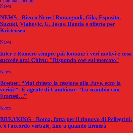
Continua la lettura
News
NEWS - Riecco Neres! Romagnoli, Gila, Esposito,
Suzuki, Vlahovic, G. Jesus, Banda e offerta per
Kristensen
News
Inter e Romero sempre più lontani: i veri motivi e cosa
succede ora! Chivu: "Rispondo così sul mercato"
News
Bremer: “Mai chiesto la cessione alla Juve, ecco la
verità!“. E agente di Cambiaso: “Lo scambio con
Frattesi…”
News
BREAKING - Roma, fatta per il rinnovo di Pellegrini:
c'è l'accordo verbale, fino a quando firmerà