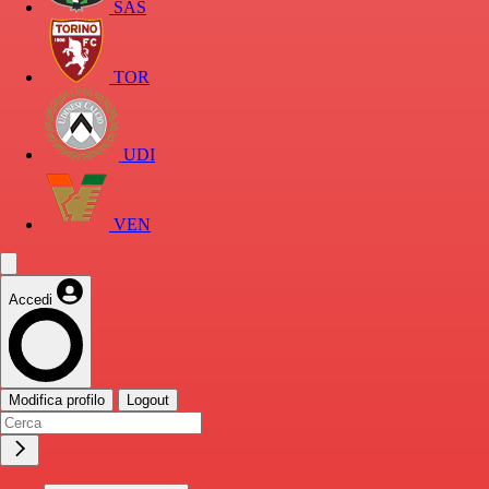
SAS
TOR
UDI
VEN
Accedi
Modifica profilo
Logout