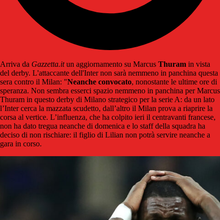
Arriva da
Gazzetta.it
un aggiornamento su Marcus
Thuram
in vista
del derby. L'attaccante dell'Inter non sarà nemmeno in panchina questa
sera contro il Milan: "
Neanche convocato
, nonostante le ultime ore di
speranza. Non sembra esserci spazio nemmeno in panchina per Marcus
Thuram in questo derby di Milano strategico per la serie A: da un lato
l’Inter cerca la mazzata scudetto, dall’altro il Milan prova a riaprire la
corsa al vertice. L’influenza, che ha colpito ieri il centravanti francese,
non ha dato tregua neanche di domenica e lo staff della squadra ha
deciso di non rischiare: il figlio di Lilian non potrà servire neanche a
gara in corso.