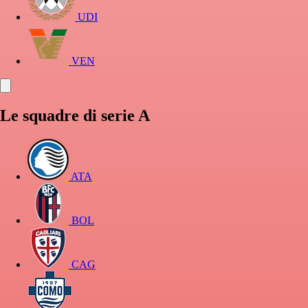
UDI
VEN
Le squadre di serie A
ATA
BOL
CAG