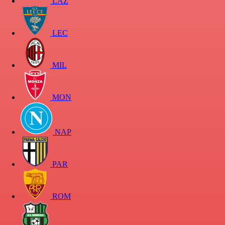
LAZ
LEC
MIL
MON
NAP
PAR
ROM