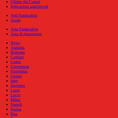
Ultime dai Campi
Indicazioni amichevoli
Voti Fantacalcio
Assist
Asta Fantacalcio
Asta di riparazione
News
Atalanta
Bologna
Cagliari
Como
Cremonese
Fiorentina
Genoa
Inter
Juventus
Lazio
Lecce
Milan
Napoli
Parma
Pisa