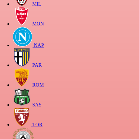
MIL
MON
NAP
PAR
ROM
SAS
TOR