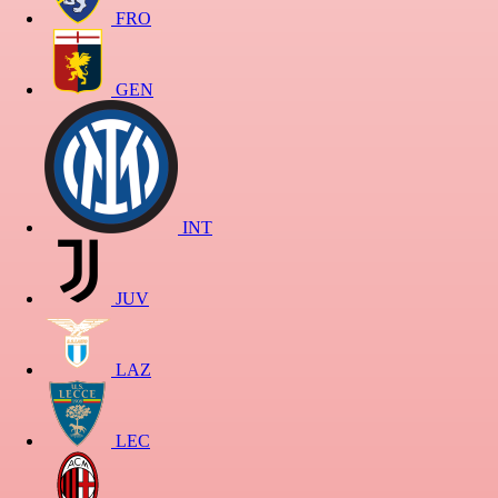
FRO
GEN
INT
JUV
LAZ
LEC