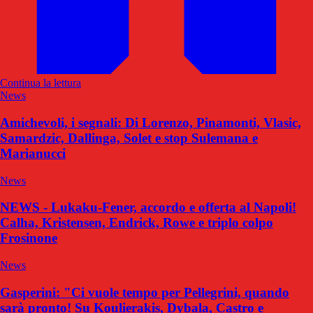
Continua la lettura
News
Amichevoli, i segnali: Di Lorenzo, Pinamonti, Vlasic,
Samardzic, Dallinga, Solet e stop Sulemana e
Marianucci
News
NEWS - Lukaku-Fener, accordo e offerta al Napoli!
Calha, Kristensen, Endrick, Rowe e triplo colpo
Frosinone
News
Gasperini: "Ci vuole tempo per Pellegrini, quando
sarà pronto! Su Koulierakis, Dybala, Castro e