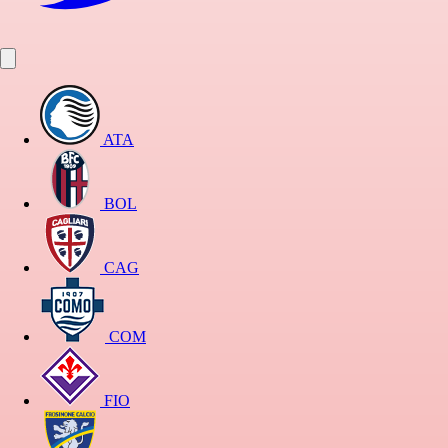
ATA
BOL
CAG
COM
FIO