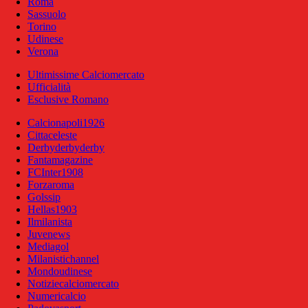
Roma
Sassuolo
Torino
Udinese
Verona
Ultimissime Calciomercato
Ufficialità
Esclusive Romano
Calcionapoli1926
Cittaceleste
Derbyderbyderby
Fantamagazine
FCInter1908
Forzaroma
Golssip
Hellas1903
Ilmilanista
Juvenews
Mediagol
Milanistichannel
Mondoudinese
Notiziecalciomercato
Numericalcio