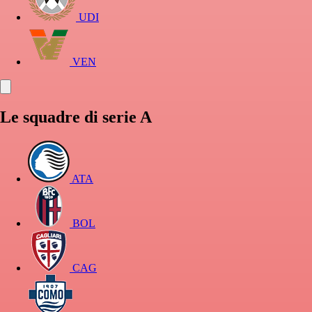
UDI
VEN
Le squadre di serie A
ATA
BOL
CAG