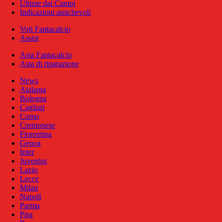
Ultime dai Campi
Indicazioni amichevoli
Voti Fantacalcio
Assist
Asta Fantacalcio
Asta di riparazione
News
Atalanta
Bologna
Cagliari
Como
Cremonese
Fiorentina
Genoa
Inter
Juventus
Lazio
Lecce
Milan
Napoli
Parma
Pisa