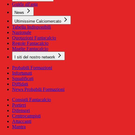
Guida all'asta
News
Ultimissime Calciomercato
Tabella Indisponibili
Nazionale
Quotazioni Fantacalcio
Regole Fantacalcio
Maglie Fantacalcio
I siti del nostro network
Probabili Formazioni
Infortunati
Squalificati
Diffidati
News Probabili Formazioni
Consigli Fantacalcio
Portieri
Difensori
Centrocampisti
Attaccanti
Mantra