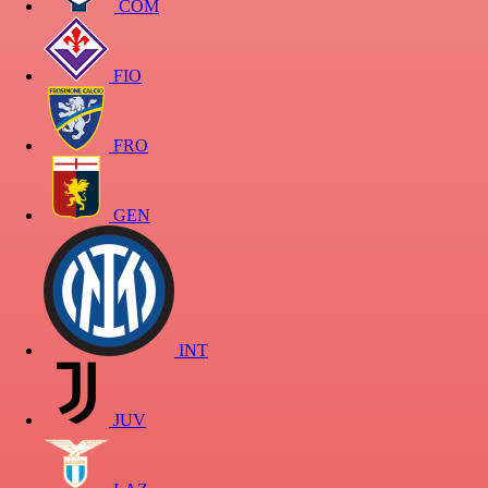
COM
FIO
FRO
GEN
INT
JUV