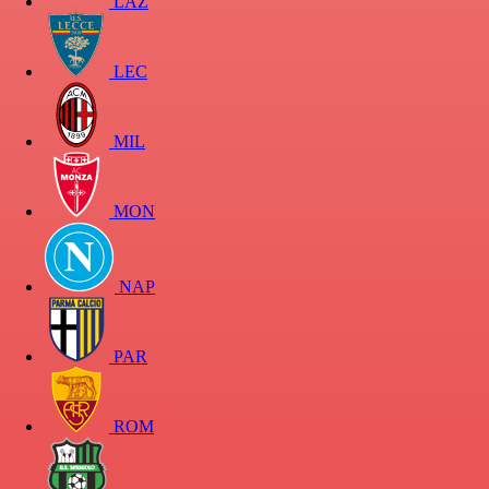
LAZ
LEC
MIL
MON
NAP
PAR
ROM