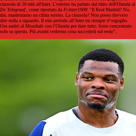
clausola di 20 mln all'Inter. L'esterno ha parlato dal ritiro dell'Olanda al
De Telegraaf ,
come riportato da
Fcinter1908
: "Il Real Madrid? No,
dai, manteniamo un clima sereno. La clausola? Non posso davvero
dire nulla a riguardo. Il mio periodo all’Inter mi riempie d’orgoglio.
Ora andrò al Mondiale con l’Olanda per dare tutto. Sono concentrato
solo su questo. Più avanti vedremo cosa succederà sul resto".