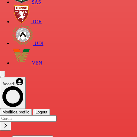
SAS
TOR
UDI
VEN
Accedi
Modifica profilo
Logout