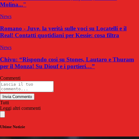
Molina..."
News
Romano - Juve, la verità sulle voci su Locatelli e il
Real! Contatti quotidiani per Kessie: cosa filtra
News
Chivu: “Rispondo così su Stones, Lautaro e Thuram
per il Monza! Su Diouf e i portieri…”
Commenti
Invia Commento
Tutti
Leggi altri commenti
Ultime Notizie