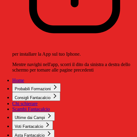
per installare la App sul tuo Iphone.
Mentre navighi nell'app, scorri il dito da sinistra a destra dello
schermo per tornare alle pagine precedenti
Home
Probabili Formazioni
Consigli Fantacalcio
Chi schierare
Scambi Fantacalcio
Ultime dai Campi
Voti Fantacalcio
Asta Fantacalcio