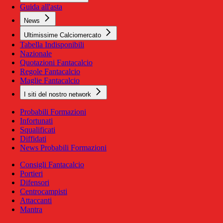
Guida all'asta
News
Ultimissime Calciomercato
Tabella Indisponibili
Nazionale
Quotazioni Fantacalcio
Regole Fantacalcio
Maglie Fantacalcio
I siti del nostro network
Probabili Formazioni
Infortunati
Squalificati
Diffidati
News Probabili Formazioni
Consigli Fantacalcio
Portieri
Difensori
Centrocampisti
Attaccanti
Mantra