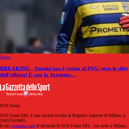
News
BREAKING - Suzuki ora è vicino al PSG: ecco le cifre
dell’offerta! E con la Juventus…
SOS Fanta
SOS Fanta SRL è una società iscritta al Registro Imprese di Milano n.
10057610965.
Il sito
sosfanta.com
di titolarità di SOS Fanta SRL, con sede a Milano,