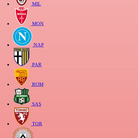
MIL
MON
NAP
PAR
ROM
SAS
TOR