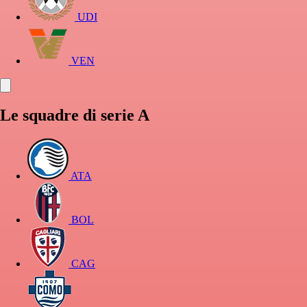
UDI
VEN
Le squadre di serie A
ATA
BOL
CAG