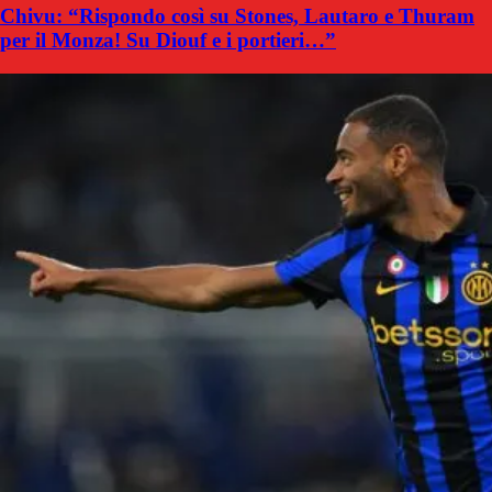
Chivu: “Rispondo così su Stones, Lautaro e Thuram
per il Monza! Su Diouf e i portieri…”