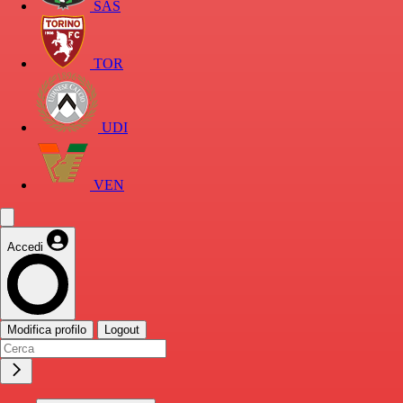
SAS
TOR
UDI
VEN
Accedi
Modifica profilo
Logout