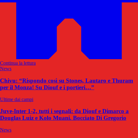
Continua la lettura
News
Chivu: “Rispondo così su Stones, Lautaro e Thuram
per il Monza! Su Diouf e i portieri…”
Ultime dai campi
Juve-Inter 1-2, tutti i segnali: da Diouf e Dimarco a
Douglas Luiz e Kolo Muani. Bocciato Di Gregorio
News