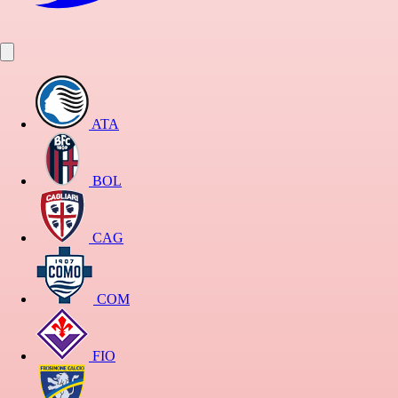
ATA
BOL
CAG
COM
FIO