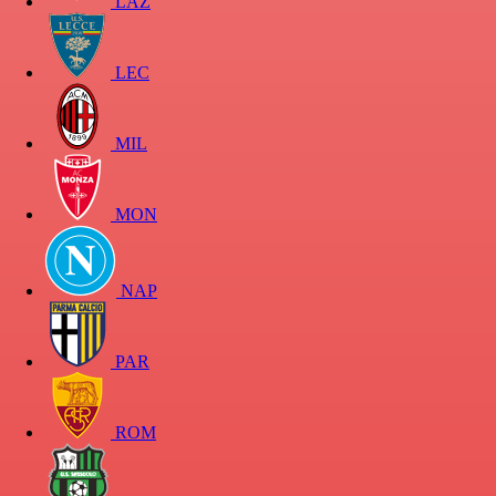
LAZ
LEC
MIL
MON
NAP
PAR
ROM