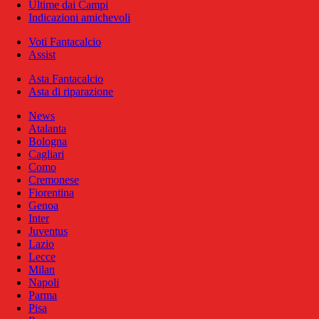
Ultime dai Campi
Indicazioni amichevoli
Voti Fantacalcio
Assist
Asta Fantacalcio
Asta di riparazione
News
Atalanta
Bologna
Cagliari
Como
Cremonese
Fiorentina
Genoa
Inter
Juventus
Lazio
Lecce
Milan
Napoli
Parma
Pisa