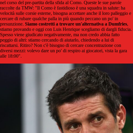
nel corso del pre-partita della sfida al Como. Queste le sue parole
raccolte da TMW: "Il Como è fastidioso è una squadra in salute: ha
velocità sulle corsie esterne, bisogna accettare anche il loro palleggio e
cercare di rubare qualche palla in più quando peccano un po' in
presunzione.
Siamo costretti a trovare un'alternativa a Dumfries
,
stiamo provando e oggi con Luis Henrique scegliamo di dargli fiducia.
Spesso viene giudicato negativamente, ma non credo abbia fatto
peggio di altri: stiamo cercando di aiutarlo, chiedendo a lui di
riscattarsi. Ritiro? Non c'è bisogno di cercare concentrazione con
diversi mezzi: volevo dare un po' di respiro ai giocatori, vista la gara
alle 18:00".