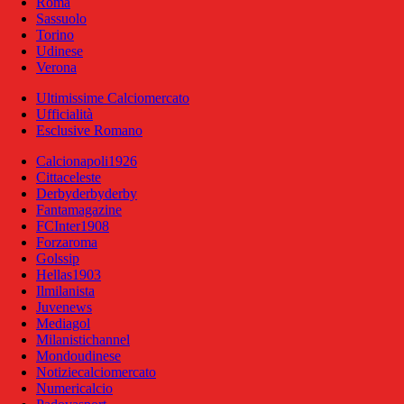
Roma
Sassuolo
Torino
Udinese
Verona
Ultimissime Calciomercato
Ufficialità
Esclusive Romano
Calcionapoli1926
Cittaceleste
Derbyderbyderby
Fantamagazine
FCInter1908
Forzaroma
Golssip
Hellas1903
Ilmilanista
Juvenews
Mediagol
Milanistichannel
Mondoudinese
Notiziecalciomercato
Numericalcio