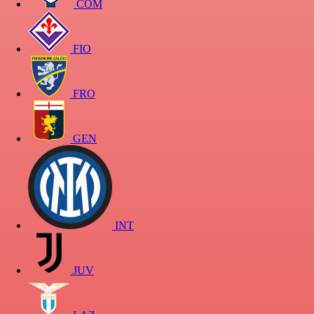
COM
FIO
FRO
GEN
INT
JUV