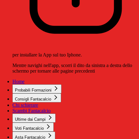
per installare la App sul tuo Iphone.
Mentre navighi nell'app, scorri il dito da sinistra a destra dello
schermo per tornare alle pagine precedenti
Home
Probabili Formazioni
Consigli Fantacalcio
Chi schierare
Scambi Fantacalcio
Ultime dai Campi
Voti Fantacalcio
Asta Fantacalcio