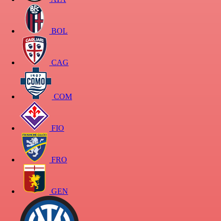
BOL
CAG
COM
FIO
FRO
GEN