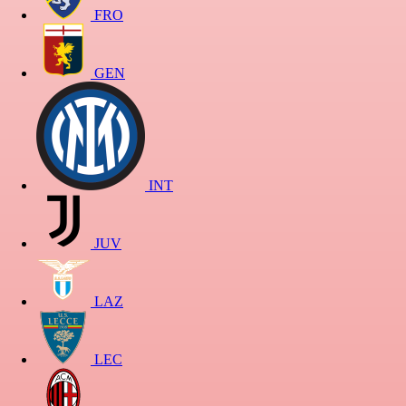
FRO
GEN
INT
JUV
LAZ
LEC