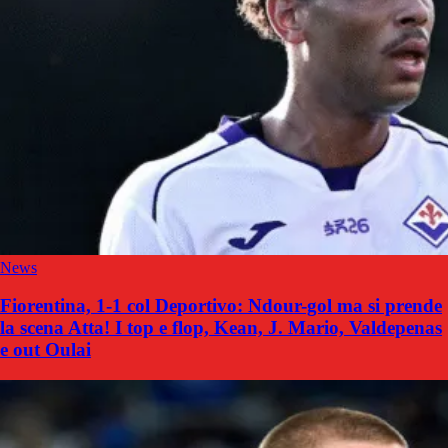
News
Fiorentina, 1-1 col Deportivo: Ndour-gol ma si prende
la scena Atta! I top e flop, Kean, J. Mario, Valdepenas
e out Oulai