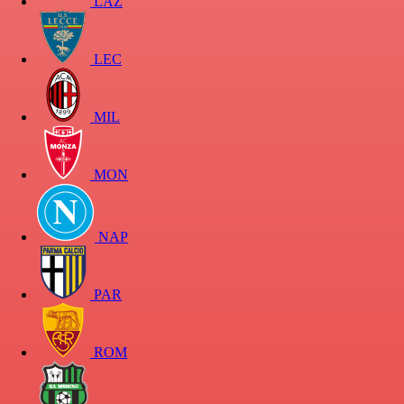
LAZ
LEC
MIL
MON
NAP
PAR
ROM