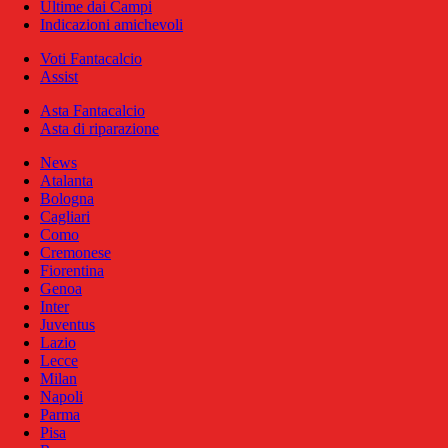
Ultime dai Campi
Indicazioni amichevoli
Voti Fantacalcio
Assist
Asta Fantacalcio
Asta di riparazione
News
Atalanta
Bologna
Cagliari
Como
Cremonese
Fiorentina
Genoa
Inter
Juventus
Lazio
Lecce
Milan
Napoli
Parma
Pisa