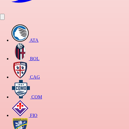
ATA
BOL
CAG
COM
FIO