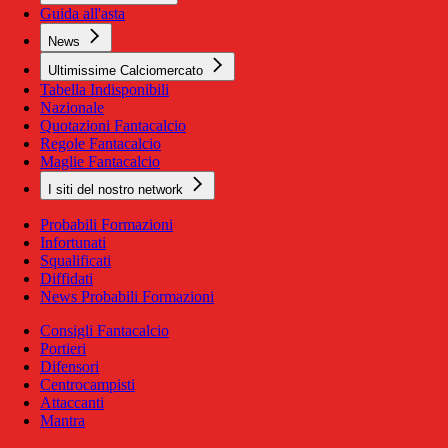
Guida all'asta
News
Ultimissime Calciomercato
Tabella Indisponibili
Nazionale
Quotazioni Fantacalcio
Regole Fantacalcio
Maglie Fantacalcio
I siti del nostro network
Probabili Formazioni
Infortunati
Squalificati
Diffidati
News Probabili Formazioni
Consigli Fantacalcio
Portieri
Difensori
Centrocampisti
Attaccanti
Mantra