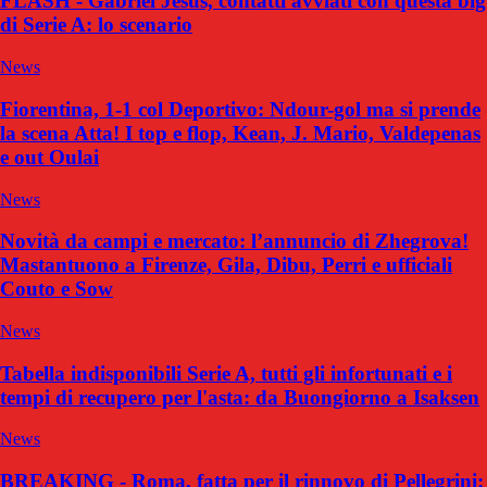
FLASH - Gabriel Jesus, contatti avviati con questa big
di Serie A: lo scenario
News
Fiorentina, 1-1 col Deportivo: Ndour-gol ma si prende
la scena Atta! I top e flop, Kean, J. Mario, Valdepenas
e out Oulai
News
Novità da campi e mercato: l’annuncio di Zhegrova!
Mastantuono a Firenze, Gila, Dibu, Perri e ufficiali
Couto e Sow
News
Tabella indisponibili Serie A, tutti gli infortunati e i
tempi di recupero per l'asta: da Buongiorno a Isaksen
News
BREAKING - Roma, fatta per il rinnovo di Pellegrini: