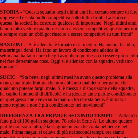
STORIA
- “Questa squadra negli ultimi anni ha cercato sempre di fare
imprese ed è stata molto competitiva sotto tutti i fronti. La storia è
questa, la società ha costruito qualcosa di importante. Negli ultimi anni
hanno fatto vedere quanto riescono a essere competitivi, questo per noi
è sempre stato un obbligo: riuscire a essere competitivi su tutti fronti”.
BASTONI
- “Si è allenato, è tornato e sta meglio. Ha ancora fastidio,
ma stringe i denti. Ha fatto un lavoro di condizione atletica in
settimana, ha fatto cure che gli avrebbero permesso di essere più sciolto
nel fare determinate cose. Oggi si è allenato con la squadra, vediamo
domani”.
SUCIC
- “Sta bene, negli ultimi mesi ha avuto questo problema alla
mano, una tripla frattura che non abbiamo mai detto per paura che
qualcuno potesse fargli male. Si è messo a disposizione della squadra,
ha capito i momenti di difficoltà e ha giocato tante partite condizionato
da quel gesso che aveva sulla mano. Ora che sta bene, è tornato a
pieno regime e non è più condizionato nei movimenti”.
DIFFERENZA TRA PRIMO E SECONDO TEMPO
- “Abbiamo
fatto più di 100 gol in stagione, 78 solo in Serie A. Le ultime quattro
partite non sono tutto, è la stagione intera che conta nel bene e nel
male. Prima magari si calava di più nei secondi tempi, ora siamo
diventati più bravi in quei momenti. La squadra ci ha messo la faccia,