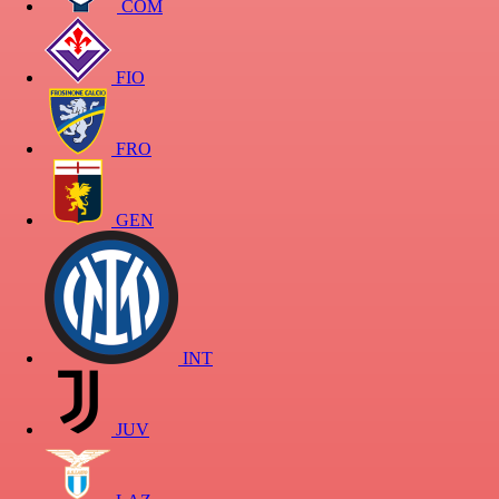
COM
FIO
FRO
GEN
INT
JUV