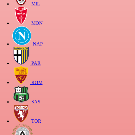
MIL
MON
NAP
PAR
ROM
SAS
TOR