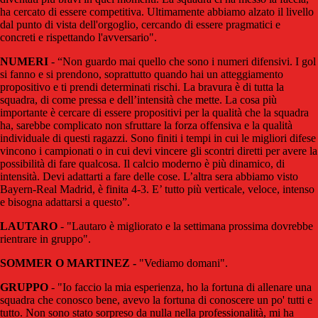
ha cercato di essere competitiva. Ultimamente abbiamo alzato il livello
dal punto di vista dell'orgoglio, cercando di essere pragmatici e
concreti e rispettando l'avversario".
NUMERI
- “Non guardo mai quello che sono i numeri difensivi. I gol
si fanno e si prendono, soprattutto quando hai un atteggiamento
propositivo e ti prendi determinati rischi. La bravura è di tutta la
squadra, di come pressa e dell’intensità che mette. La cosa più
importante è cercare di essere propositivi per la qualità che la squadra
ha, sarebbe complicato non sfruttare la forza offensiva e la qualità
individuale di questi ragazzi. Sono finiti i tempi in cui le migliori difese
vincono i campionati o in cui devi vincere gli scontri diretti per avere la
possibilità di fare qualcosa. Il calcio moderno è più dinamico, di
intensità. Devi adattarti a fare delle cose. L’altra sera abbiamo visto
Bayern-Real Madrid, è finita 4-3. E’ tutto più verticale, veloce, intenso
e bisogna adattarsi a questo”.
LAUTARO
- "Lautaro è migliorato e la settimana prossima dovrebbe
rientrare in gruppo".
SOMMER O MARTINEZ
-
"Vediamo domani".
GRUPPO
- "Io faccio la mia esperienza, ho la fortuna di allenare una
squadra che conosco bene, avevo la fortuna di conoscere un po' tutti e
tutto. Non sono stato sorpreso da nulla nella professionalità, mi ha