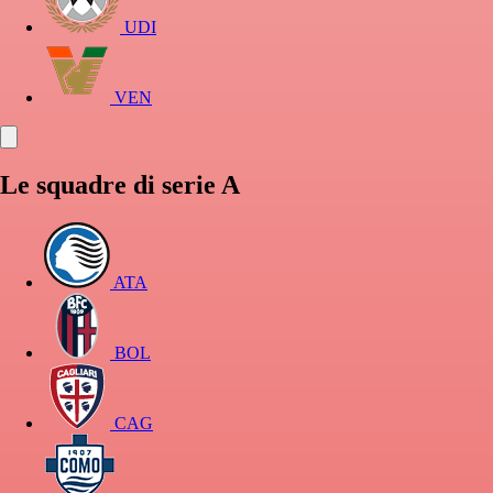
UDI
VEN
Le squadre di serie A
ATA
BOL
CAG