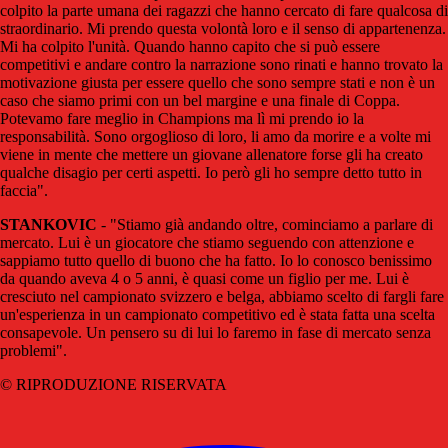
colpito la parte umana dei ragazzi che hanno cercato di fare qualcosa di
straordinario. Mi prendo questa volontà loro e il senso di appartenenza.
Mi ha colpito l'unità. Quando hanno capito che si può essere
competitivi e andare contro la narrazione sono rinati e hanno trovato la
motivazione giusta per essere quello che sono sempre stati e non è un
caso che siamo primi con un bel margine e una finale di Coppa.
Potevamo fare meglio in Champions ma lì mi prendo io la
responsabilità. Sono orgoglioso di loro, li amo da morire e a volte mi
viene in mente che mettere un giovane allenatore forse gli ha creato
qualche disagio per certi aspetti. Io però gli ho sempre detto tutto in
faccia".
STANKOVIC
- "Stiamo già andando oltre, cominciamo a parlare di
mercato. Lui è un giocatore che stiamo seguendo con attenzione e
sappiamo tutto quello di buono che ha fatto. Io lo conosco benissimo
da quando aveva 4 o 5 anni, è quasi come un figlio per me. Lui è
cresciuto nel campionato svizzero e belga, abbiamo scelto di fargli fare
un'esperienza in un campionato competitivo ed è stata fatta una scelta
consapevole. Un pensero su di lui lo faremo in fase di mercato senza
problemi".
© RIPRODUZIONE RISERVATA