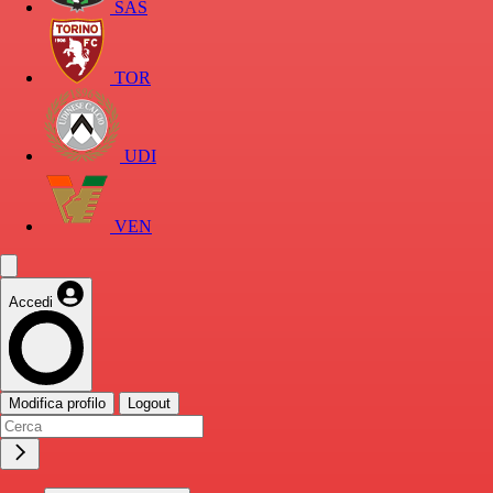
SAS
TOR
UDI
VEN
Accedi
Modifica profilo
Logout