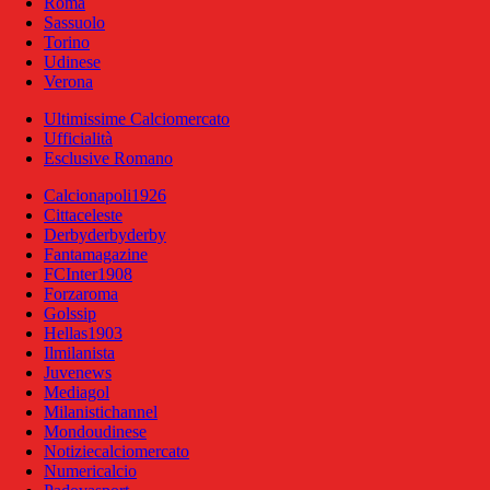
Roma
Sassuolo
Torino
Udinese
Verona
Ultimissime Calciomercato
Ufficialità
Esclusive Romano
Calcionapoli1926
Cittaceleste
Derbyderbyderby
Fantamagazine
FCInter1908
Forzaroma
Golssip
Hellas1903
Ilmilanista
Juvenews
Mediagol
Milanistichannel
Mondoudinese
Notiziecalciomercato
Numericalcio