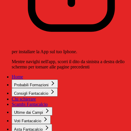
per installare la App sul tuo Iphone.
Mentre navighi nell'app, scorri il dito da sinistra a destra dello
schermo per tornare alle pagine precedenti
Home
Probabili Formazioni
Consigli Fantacalcio
Chi schierare
Scambi Fantacalcio
Ultime dai Campi
Voti Fantacalcio
Asta Fantacalcio