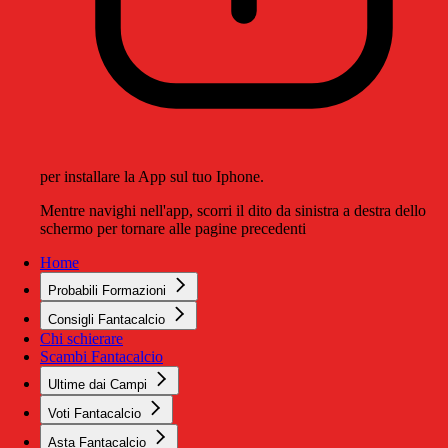
per installare la App sul tuo Iphone.
Mentre navighi nell'app, scorri il dito da sinistra a destra dello
schermo per tornare alle pagine precedenti
Home
Probabili Formazioni
Consigli Fantacalcio
Chi schierare
Scambi Fantacalcio
Ultime dai Campi
Voti Fantacalcio
Asta Fantacalcio