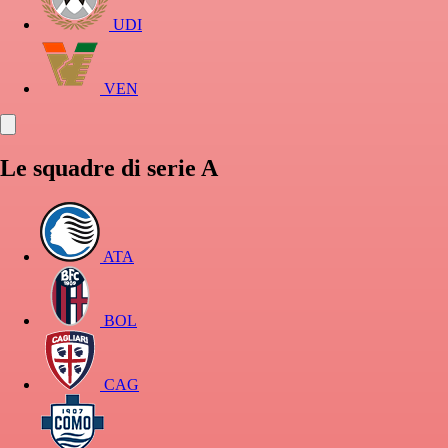
UDI
VEN
Le squadre di serie A
ATA
BOL
CAG