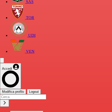
SAS
TOR
UDI
VEN
Accedi
Modifica profilo
Logout