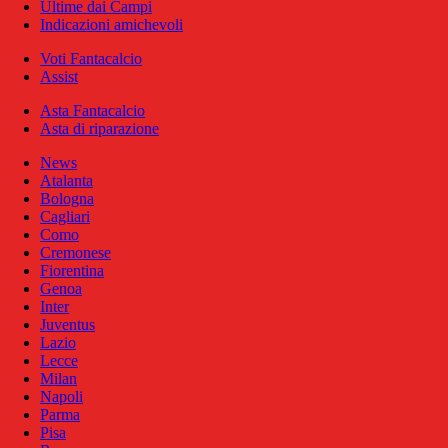
Ultime dai Campi
Indicazioni amichevoli
Voti Fantacalcio
Assist
Asta Fantacalcio
Asta di riparazione
News
Atalanta
Bologna
Cagliari
Como
Cremonese
Fiorentina
Genoa
Inter
Juventus
Lazio
Lecce
Milan
Napoli
Parma
Pisa