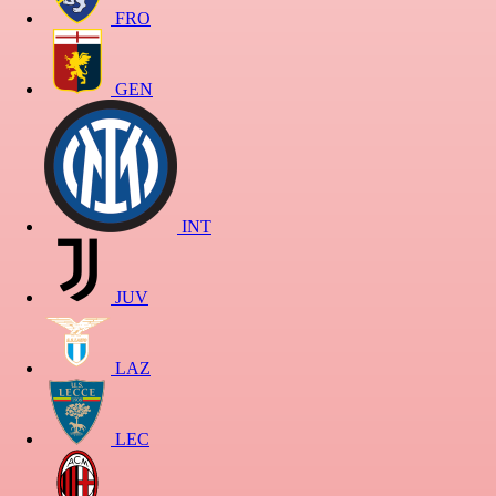
FRO
GEN
INT
JUV
LAZ
LEC