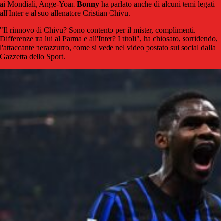
ai Mondiali, Ange-Yoan
Bonny
ha parlato anche di alcuni temi legati
all'Inter e al suo allenatore Cristian Chivu.
"Il rinnovo di Chivu? Sono contento per il mister, complimenti.
Differenze tra lui al Parma e all'Inter? I titoli", ha chiosato, sorridendo,
l'attaccante nerazzurro, come si vede nel video postato sui social dalla
Gazzetta dello Sport.