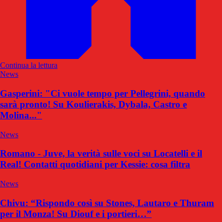
Continua la lettura
News
Gasperini: "Ci vuole tempo per Pellegrini, quando
sarà pronto! Su Koulierakis, Dybala, Castro e
Molina..."
News
Romano - Juve, la verità sulle voci su Locatelli e il
Real! Contatti quotidiani per Kessie: cosa filtra
News
Chivu: “Rispondo così su Stones, Lautaro e Thuram
per il Monza! Su Diouf e i portieri…”