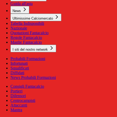
Guida all'asta
News
Ultimissime Calciomercato
Tabella Indisponibili
Nazionale
Quotazioni Fantacalcio
Regole Fantacalcio
Maglie Fantacalcio
I siti del nostro network
Probabili Formazioni
Infortunati
Squalificati
Diffidati
News Probabili Formazioni
Consigli Fantacalcio
Portieri
Difensori
Centrocampisti
Attaccanti
Mantra