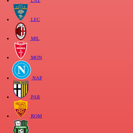
LAZ
LEC
MIL
MON
NAP
PAR
ROM