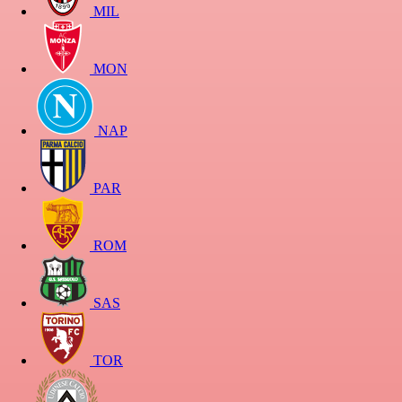
MIL
MON
NAP
PAR
ROM
SAS
TOR