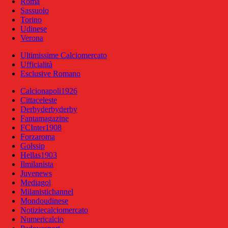
Roma
Sassuolo
Torino
Udinese
Verona
Ultimissime Calciomercato
Ufficialità
Esclusive Romano
Calcionapoli1926
Cittaceleste
Derbyderbyderby
Fantamagazine
FCInter1908
Forzaroma
Golssip
Hellas1903
Ilmilanista
Juvenews
Mediagol
Milanistichannel
Mondoudinese
Notiziecalciomercato
Numericalcio