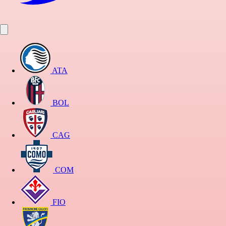
ATA
BOL
CAG
COM
FIO