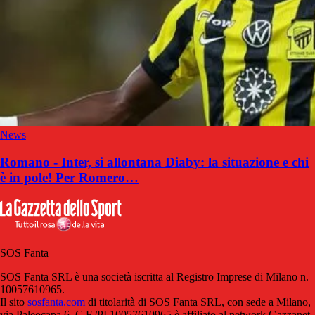
News
Romano - Inter, si allontana Diaby: la situazione e chi
è in pole! Per Romero…
SOS Fanta
SOS Fanta SRL è una società iscritta al Registro Imprese di Milano n.
10057610965.
Il sito
sosfanta.com
di titolarità di SOS Fanta SRL, con sede a Milano,
via Paleocapa 6, C.F./PI 10057610965 è affiliato al network Gazzanet