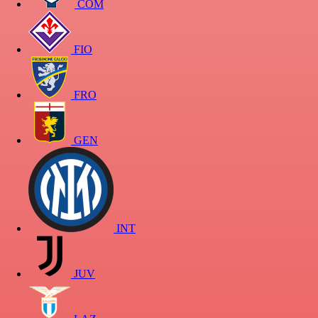
COM
FIO
FRO
GEN
INT
JUV