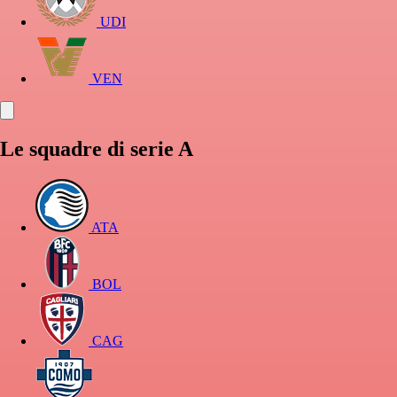
UDI
VEN
Le squadre di serie A
ATA
BOL
CAG