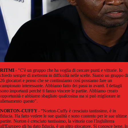
RITMI
- "C'è un gruppo che ha voglia di cercare punti e vittorie. Io
chiedo sempre di mettermi in difficoltà nelle scelte. Siamo un gruppo di
26 giocatori e penso che se continuiamo così possiamo fare un
campionato interessante. Abbiamo fatto dei passi in avanti. I dettagli
sono importanti perché ti fanno vincere le partite. Abbiamo creato
opportunità e abbiamo sbagliato qualcosina ma si può migliorare in
allenamento questo".
NORTON-CUFFY
- “Norton-Cuffy è cresciuto tantissimo, è in
fiducia. Ha fatto vedere le sue qualità e sono contento per le sue ultime
partite. Norton è cresciuto tantissimo, la vittoria con l'Inghilterra
all'Europeo gli ha dato fiducia, è un altro giocatore. Si conosce bene, la