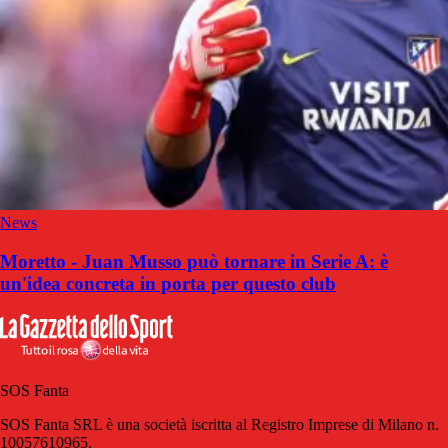
News
Moretto - Juan Musso può tornare in Serie A: è
un'idea concreta in porta per questo club
SOS Fanta
SOS Fanta SRL è una società iscritta al Registro Imprese di Milano n.
10057610965.