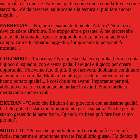
sua qualità la conosce. Fare una partita come quella con la Juve e come
stavolta... c'è da crescere, sulle scelte e la tecnica si può fare ancora
meglio".
FABREGAS
- "No, non ci siamo detti niente. Arbitro? Non lo so,
devi chiedere all'arbitro. Ero troppo alto e pesante. A me piacerebbe
parlare della squadra. Questo gruppo lo merita, non era facile sul
campo. Come li abbiamo aggrediti, è importante la personalità
mostrata".
COLOMBO
- “Preoccupa? No, questa è la terza partita. Per me conta
il gioco di squadra, con e senza palla. Fare gol e il gioco per creare
opportunità. Potevamo fare di più. Il gol arriverà, dobbiamo continuare
a lavorare con umiltà. Ekuban ha fatto gol, vedere i subentrati che
hanno portato qualità... è così che si va avanti. Importante per noi,
abbiamo cercato e continuato ad andare in avanti. Punto meritato,
meritavamo anche di più".
EKUBAN
- "Credo che Ekuban è un giocatore con tantissime qualità,
ha fatto gol ed è stato molto importante per la squadra. Anche per lui,
stiamo gestendo la parte fisica. Quando sta bene può fare benissimo
per noi”.
MODULO
- "Penso che quando domini la partita può essere più
facile, ma per me è importante trovare l'equilibrio giusto. Ho deciso di