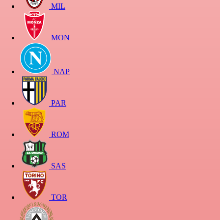
MIL
MON
NAP
PAR
ROM
SAS
TOR