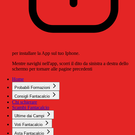
per installare la App sul tuo Iphone.
Mentre navighi nell'app, scorri il dito da sinistra a destra dello
schermo per tornare alle pagine precedenti
Home
Probabili Formazioni
Consigli Fantacalcio
Chi schierare
Scambi Fantacalcio
Ultime dai Campi
Voti Fantacalcio
Asta Fantacalcio