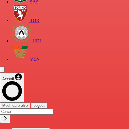
SAS
TOR
UDI
VEN
Accedi
Modifica profilo
Logout