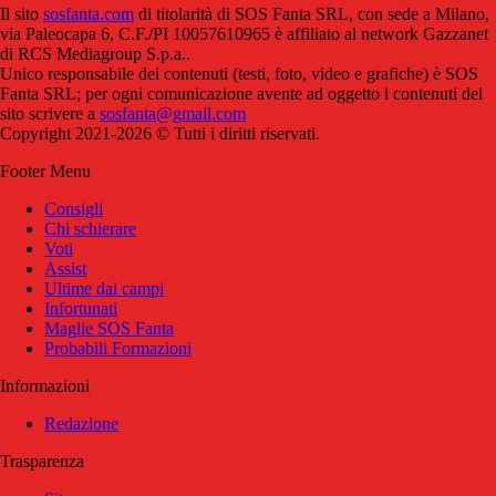
Il sito
sosfanta.com
di titolarità di SOS Fanta SRL, con sede a Milano,
via Paleocapa 6, C.F./PI 10057610965 è affiliato al network Gazzanet
di RCS Mediagroup S.p.a..
Unico responsabile dei contenuti (testi, foto, video e grafiche) è SOS
Fanta SRL; per ogni comunicazione avente ad oggetto i contenuti del
sito scrivere a
sosfanta@gmail.com
Copyright 2021-2026 © Tutti i diritti riservati.
Footer Menu
Consigli
Chi schierare
Voti
Assist
Ultime dai campi
Infortunati
Maglie SOS Fanta
Probabili Formazioni
Informazioni
Redazione
Trasparenza