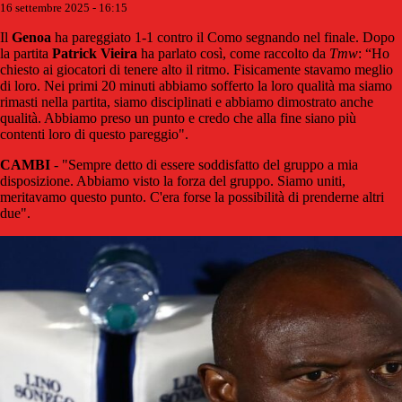
16 settembre 2025 - 16:15
Il
Genoa
ha pareggiato 1-1 contro il Como segnando nel finale. Dopo
la partita
Patrick
Vieira
ha parlato così, come raccolto da
Tmw
: “Ho
chiesto ai giocatori di tenere alto il ritmo. Fisicamente stavamo meglio
di loro. Nei primi 20 minuti abbiamo sofferto la loro qualità ma siamo
rimasti nella partita, siamo disciplinati e abbiamo dimostrato anche
qualità. Abbiamo preso un punto e credo che alla fine siano più
contenti loro di questo pareggio".
CAMBI
- "Sempre detto di essere soddisfatto del gruppo a mia
disposizione. Abbiamo visto la forza del gruppo. Siamo uniti,
meritavamo questo punto. C'era forse la possibilità di prenderne altri
due".