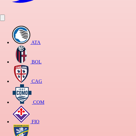
ATA
BOL
CAG
COM
FIO