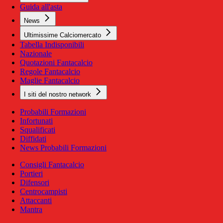
Guida all'asta
News
Ultimissime Calciomercato
Tabella Indisponibili
Nazionale
Quotazioni Fantacalcio
Regole Fantacalcio
Maglie Fantacalcio
I siti del nostro network
Probabili Formazioni
Infortunati
Squalificati
Diffidati
News Probabili Formazioni
Consigli Fantacalcio
Portieri
Difensori
Centrocampisti
Attaccanti
Mantra