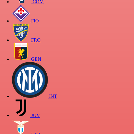
COM
FIO
FRO
GEN
INT
JUV