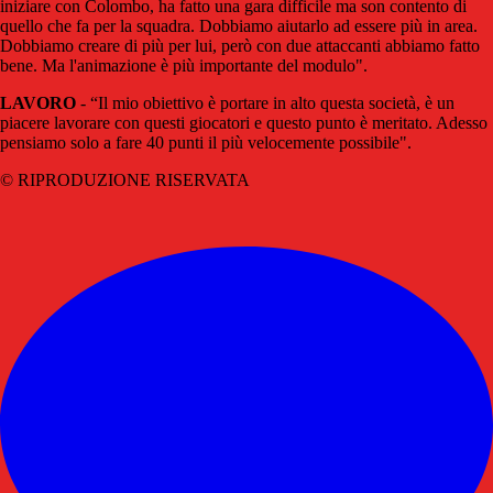
iniziare con Colombo, ha fatto una gara difficile ma son contento di
quello che fa per la squadra. Dobbiamo aiutarlo ad essere più in area.
Dobbiamo creare di più per lui, però con due attaccanti abbiamo fatto
bene. Ma l'animazione è più importante del modulo".
LAVORO
- “Il mio obiettivo è portare in alto questa società, è un
piacere lavorare con questi giocatori e questo punto è meritato. Adesso
pensiamo solo a fare 40 punti il più velocemente possibile".
© RIPRODUZIONE RISERVATA