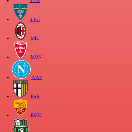
LAZ
LEC
MIL
MON
NAP
PAR
ROM