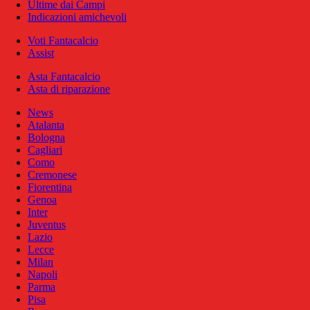
Ultime dai Campi
Indicazioni amichevoli
Voti Fantacalcio
Assist
Asta Fantacalcio
Asta di riparazione
News
Atalanta
Bologna
Cagliari
Como
Cremonese
Fiorentina
Genoa
Inter
Juventus
Lazio
Lecce
Milan
Napoli
Parma
Pisa