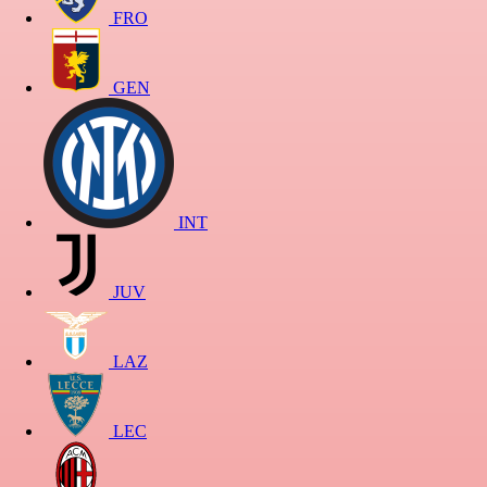
FRO
GEN
INT
JUV
LAZ
LEC