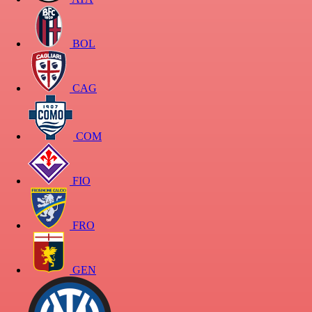
BOL
CAG
COM
FIO
FRO
GEN