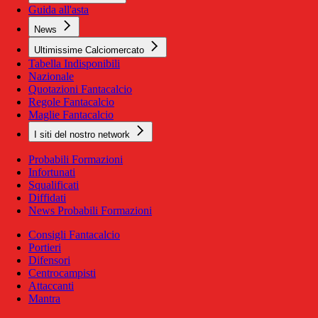
Guida all'asta
News
Ultimissime Calciomercato
Tabella Indisponibili
Nazionale
Quotazioni Fantacalcio
Regole Fantacalcio
Maglie Fantacalcio
I siti del nostro network
Probabili Formazioni
Infortunati
Squalificati
Diffidati
News Probabili Formazioni
Consigli Fantacalcio
Portieri
Difensori
Centrocampisti
Attaccanti
Mantra