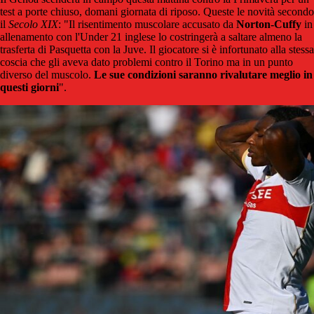
test a porte chiuso, domani giornata di riposo. Queste le novità secondo
il
Secolo XIX
: "Il risentimento muscolare accusato da
Norton-Cuffy
in
allenamento con l'Under 21 inglese lo costringerà a saltare almeno la
trasferta di Pasquetta con la Juve. Il giocatore si è infortunato alla stessa
coscia che gli aveva dato problemi contro il Torino ma in un punto
diverso del muscolo.
Le sue condizioni saranno rivalutare meglio in
questi giorni
".