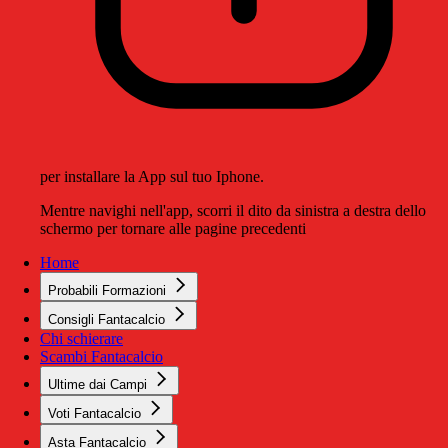
per installare la App sul tuo Iphone.
Mentre navighi nell'app, scorri il dito da sinistra a destra dello
schermo per tornare alle pagine precedenti
Home
Probabili Formazioni
Consigli Fantacalcio
Chi schierare
Scambi Fantacalcio
Ultime dai Campi
Voti Fantacalcio
Asta Fantacalcio