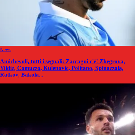
News
Amichevoli, tutti i segnali: Zaccagni c'è! Zhegrova,
Yildiz, Comuzzo, Kulenovic, Politano, Spinazzola,
Ratkov, Bakola...