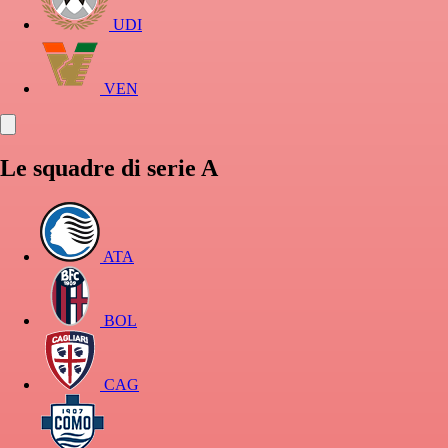
UDI
VEN
Le squadre di serie A
ATA
BOL
CAG