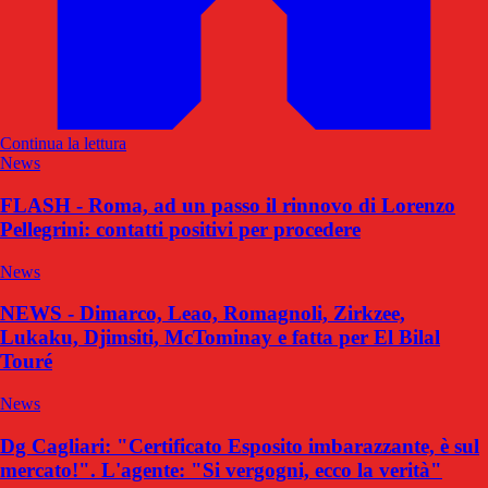
Continua la lettura
News
FLASH - Roma, ad un passo il rinnovo di Lorenzo
Pellegrini: contatti positivi per procedere
News
NEWS - Dimarco, Leao, Romagnoli, Zirkzee,
Lukaku, Djimsiti, McTominay e fatta per El Bilal
Touré
News
Dg Cagliari: "Certificato Esposito imbarazzante, è sul
mercato!". L'agente: "Si vergogni, ecco la verità"