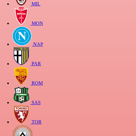
MIL
MON
NAP
PAR
ROM
SAS
TOR