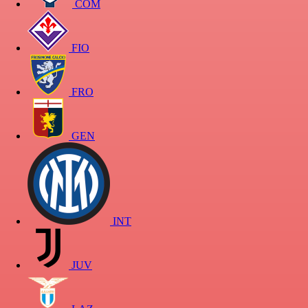
COM
FIO
FRO
GEN
INT
JUV