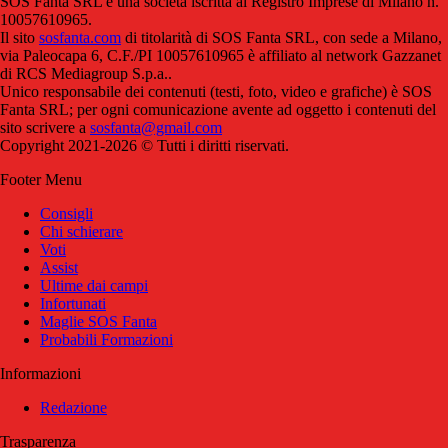
SOS Fanta SRL è una società iscritta al Registro Imprese di Milano n.
10057610965.
Il sito
sosfanta.com
di titolarità di SOS Fanta SRL, con sede a Milano,
via Paleocapa 6, C.F./PI 10057610965 è affiliato al network Gazzanet
di RCS Mediagroup S.p.a..
Unico responsabile dei contenuti (testi, foto, video e grafiche) è SOS
Fanta SRL; per ogni comunicazione avente ad oggetto i contenuti del
sito scrivere a
sosfanta@gmail.com
Copyright 2021-2026 © Tutti i diritti riservati.
Footer Menu
Consigli
Chi schierare
Voti
Assist
Ultime dai campi
Infortunati
Maglie SOS Fanta
Probabili Formazioni
Informazioni
Redazione
Trasparenza