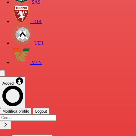
SAS
TOR
UDI
VEN
Accedi
Modifica profilo
Logout