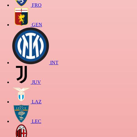
FRO
GEN
INT
JUV
LAZ
LEC