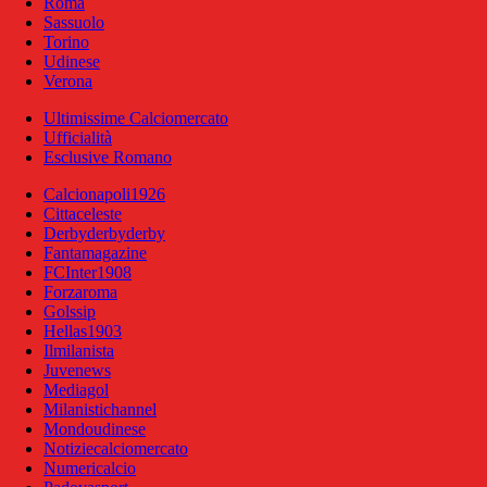
Roma
Sassuolo
Torino
Udinese
Verona
Ultimissime Calciomercato
Ufficialità
Esclusive Romano
Calcionapoli1926
Cittaceleste
Derbyderbyderby
Fantamagazine
FCInter1908
Forzaroma
Golssip
Hellas1903
Ilmilanista
Juvenews
Mediagol
Milanistichannel
Mondoudinese
Notiziecalciomercato
Numericalcio