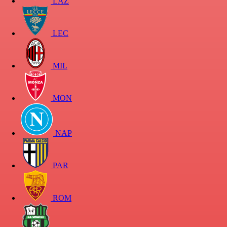
LAZ
LEC
MIL
MON
NAP
PAR
ROM