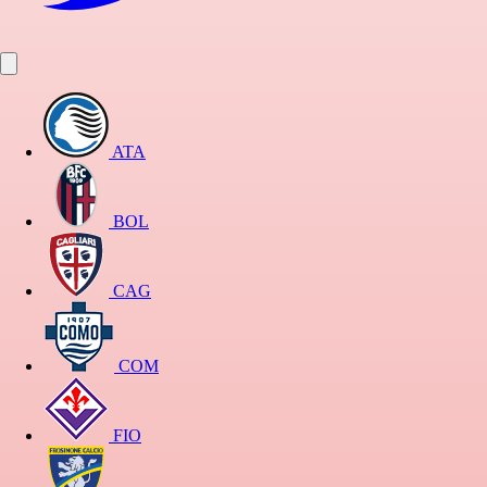
ATA
BOL
CAG
COM
FIO