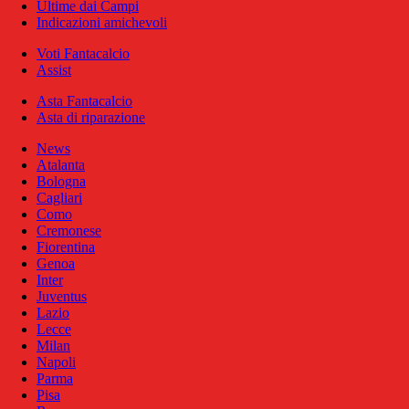
Ultime dai Campi
Indicazioni amichevoli
Voti Fantacalcio
Assist
Asta Fantacalcio
Asta di riparazione
News
Atalanta
Bologna
Cagliari
Como
Cremonese
Fiorentina
Genoa
Inter
Juventus
Lazio
Lecce
Milan
Napoli
Parma
Pisa