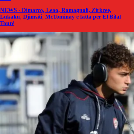
NEWS - Dimarco, Leao, Romagnoli, Zirkzee,
Lukaku, Djimsiti, McTominay e fatta per El Bilal
Touré